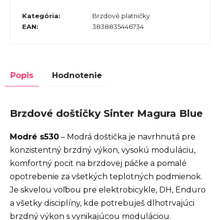
Kategória
:
Brzdové platničky
EAN
:
3838835446734
Popis
Hodnotenie
Brzdové doštičky Sinter Magura Blue
Modré s530
– Modrá doštička je navrhnutá pre
konzistentný brzdný výkon, vysokú moduláciu,
komfortný pocit na brzdovej páčke a pomalé
opotrebenie za všetkých teplotných podmienok.
Je skvelou voľbou pre elektrobicykle, DH, Enduro
a všetky disciplíny, kde potrebuješ dlhotrvajúci
brzdný výkon s vynikajúcou moduláciou.