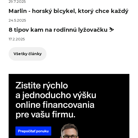
29.7.2025
Marlin - horský bicykel, ktorý chce každý
24.5.2025
8 tipov kam na rodinnú lyžovačku ⛷️
17.2.2025
Všetky články