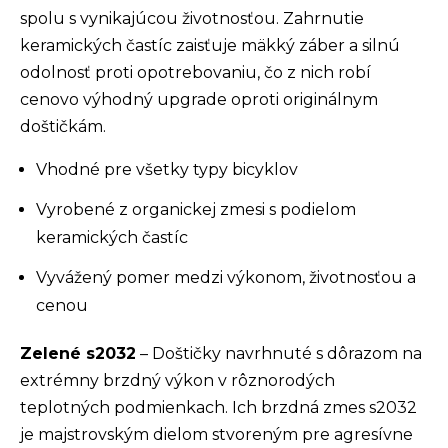
spolu s vynikajúcou životnosťou. Zahrnutie
keramických častíc zaisťuje mäkký záber a silnú
odolnosť proti opotrebovaniu, čo z nich robí
cenovo výhodný upgrade oproti originálnym
doštičkám.
Vhodné pre všetky typy bicyklov
Vyrobené z organickej zmesi s podielom
keramických častíc
Vyvážený pomer medzi výkonom, životnosťou a
cenou
Zelené s2032
– Doštičky navrhnuté s dôrazom na
extrémny brzdný výkon v rôznorodých
teplotných podmienkach. Ich brzdná zmes s2032
je majstrovským dielom stvoreným pre agresívne