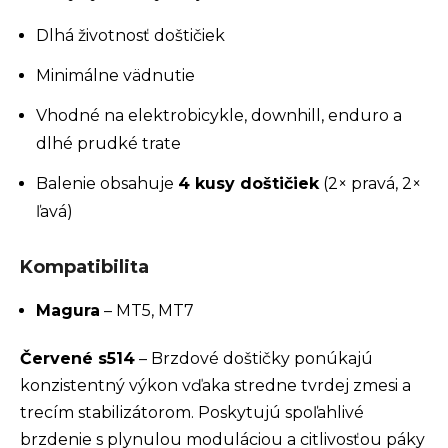
Dlhá životnosť doštičiek
Minimálne vädnutie
Vhodné na elektrobicykle, downhill, enduro a
dlhé prudké trate
Balenie obsahuje
4 kusy doštičiek
(2× pravá, 2×
ľavá)
Kompatibilita
Magura
– MT5, MT7
Červené s514
– Brzdové doštičky ponúkajú
konzistentný výkon vďaka stredne tvrdej zmesi a
trecím stabilizátorom. Poskytujú spoľahlivé
brzdenie s plynulou moduláciou a citlivosťou páky