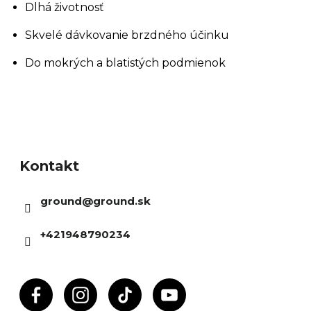
Dlhá životnosť
Skvelé dávkovanie brzdného účinku
Do mokrých a blatistých podmienok
Z
á
Kontakt
p
ä
ground
@
ground.sk
t
i
+421948790234
e