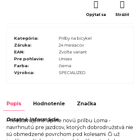
Opýtať sa
Strážiť
Kategória
:
Prilby na bicykel
Záruka
:
24 mesiacov
EAN
:
Zvoľte variant
Pre pohlavie
:
Unisex
Farba
:
čierna
Výrobca
:
SPECIALIZED
Popis
Hodnotenie
Značka
Ostatné informácie
Predstavujeme úplne novú prilbu Loma -
navrhnutú pre jazdcov, ktorých dobrodružstvá nie
sú obmedzené povrchom pod kolesami. Či už