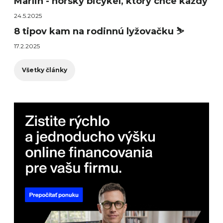
Marlin - horský bicykel, ktorý chce každý
24.5.2025
8 tipov kam na rodinnú lyžovačku ⛷️
17.2.2025
Všetky články