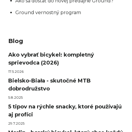
Ako sa dostať do novej predajne Ground?
Ground vernostný program
Blog
Ako vybrať bicykel: kompletný
sprievodca (2026)
17.5.2026
Bielsko-Biała - skutočné MTB
dobrodružstvo
5.8.2025
5 tipov na rýchle snacky, ktoré používajú
aj profíci
29.7.2025