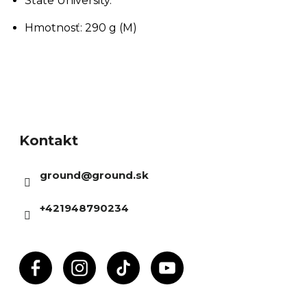
State University.
Hmotnosť: 290 g (M)
Z
á
Kontakt
p
ä
ground
@
ground.sk
t
i
+421948790234
e