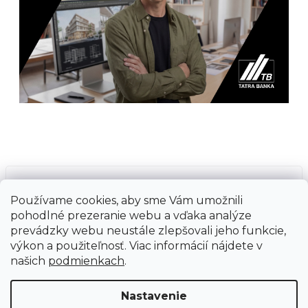
Prijímame online platby
Používame cookies, aby sme Vám umožnili
pohodlné prezeranie webu a vďaka analýze
prevádzky webu neustále zlepšovali jeho funkcie,
výkon a použiteľnosť. Viac informácií nájdete v
našich
podmienkach
.
Vytvoril Shoptet
Copyright 2026
Ground Cycling Store
. Všetky
Nastavenie
práva vyhradené.