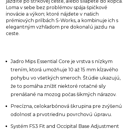
jazdíte po štrkovej ceste, alebo šliapete do kopca.
Loma v sebe bez problémov spája špičkové
inovácie a výkon; ktoré nájdete v našich
prémiových prilbách S-Works, a kombinuje ich s
elegantným vzhľadom pre dokonalú jazdu na
ceste.
Jadro Mips Essential Core je vrstva s nízkym
trením, ktorá umožňuje 10 až 15 mm kĺzavého
pohybu vo všetkých smeroch. Štúdie ukazujú,
že to pomáha znížiť niektoré rotačné sily
prenášané na mozog počas šikmých nárazov.
Precízna, celokarbónová škrupina pre zvýšenú
odolnosť a prvotriednu povrchovú úpravu.
Systém FS3 Fit and Occipital Base Adjustment