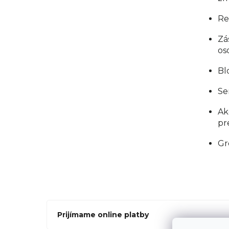
Re
Zá
os
Bl
Se
Ak
pr
Gr
Prijímame online platby