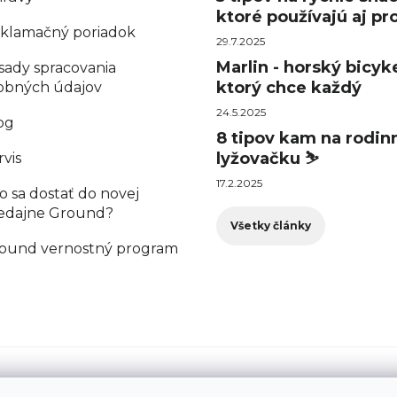
ktoré používajú aj pro
klamačný poriadok
29.7.2025
Marlin - horský bicyke
sady spracovania
ktorý chce každý
obných údajov
24.5.2025
og
8 tipov kam na rodin
lyžovačku ⛷️
rvis
17.2.2025
o sa dostať do novej
edajne Ground?
Všetky články
ound vernostný program