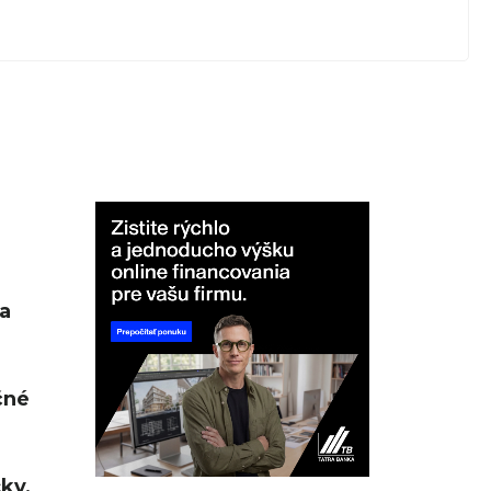
a
čné
cky,