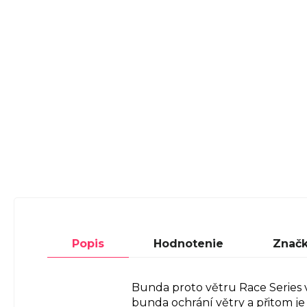
Popis
Hodnotenie
Znač
Bunda proto větru Race Series 
bunda ochrání větry a přitom je 