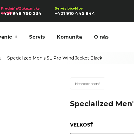
+421 948 790 234
+421 910 445 844
vanie
Servis
Komunita
O nás
Hľadať
Specialized Men's SL Pro Wind Jacket Black
Priemerné
Odporúčame
Neohodnotené
hodnotenie
produktu
Specialized Men'
je
0,0
z
5
VEĽKOSŤ
hviezdičiek.