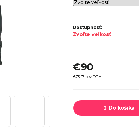
SPECI
TREK MARLIN 6 GEN 3 LAVA
CYPRES
2026
€979
Zvoľte veľkosť
€90
€73,17 bez DPH
Jednotková
cena:
Do košíka