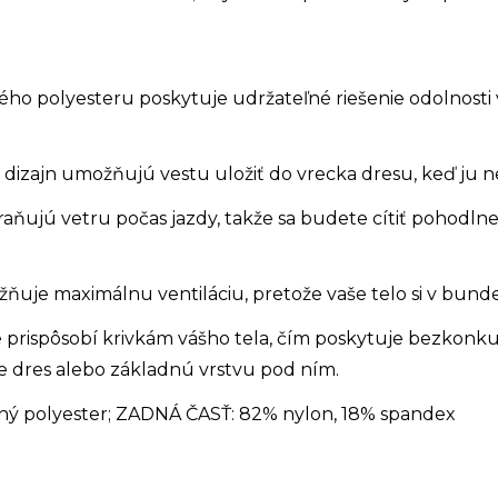
ho polyesteru poskytuje udržateľné riešenie odolnosti v
ý dizajn umožňujú vestu uložiť do vrecka dresu, keď ju 
ujú vetru počas jazdy, takže sa budete cítiť pohodlne a
ňuje maximálnu ventiláciu, pretože vaše telo si v bunde
sne prispôsobí krivkám vášho tela, čím poskytuje bezkon
e dres alebo základnú vrstvu pod ním.
aný polyester; ZADNÁ ČASŤ: 82% nylon, 18% spandex