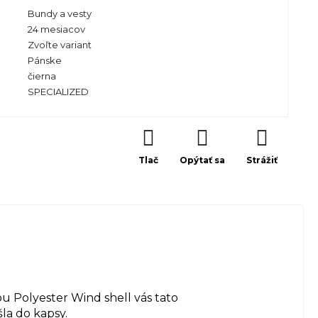
Bundy a vesty
24 mesiacov
Zvoľte variant
Pánske
čierna
SPECIALIZED
Tlač
Opýtať sa
Strážiť
u Polyester Wind shell vás tato
la do kapsy.