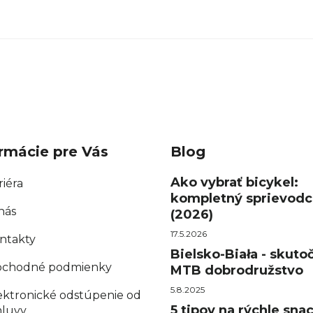
rmácie pre Vás
Blog
Ako vybrať bicykel:
riéra
kompletný sprievodc
nás
(2026)
17.5.2026
ntakty
Bielsko-Biała - skuto
chodné podmienky
MTB dobrodružstvo
5.8.2025
ektronické odstúpenie od
5 tipov na rýchle sna
luvy