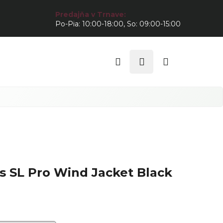
Predajňa v Trnave:
Po-Pia: 10:00-18:00, So: 09:00-15:00
Hľadať
Prihlásenie
Nákupný
košík
s SL Pro Wind Jacket Black