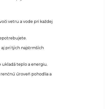
oči vetru a vode pri každej
nepotrebujete.
j pri tých najstrmších
 ukladá teplo a energiu.
kurenčnú úroveň pohodlia a