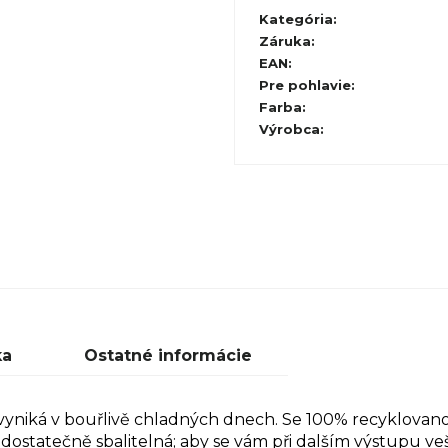
Kategória
:
Záruka
:
EAN
:
Pre pohlavie
:
Farba
:
Výrobca
:
ka
Ostatné informácie
vyniká v bouřlivě chladných dnech. Se 100% recyklovano
dostatečně sbalitelná; aby se vám při dalším výstupu veš