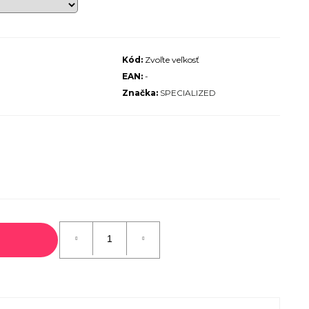
ALIZED SIRRUS X 3.0 GLOSS
S / COOL GREY REFLECTIVE
2025
Kód:
Zvoľte veľkosť
€600
EAN:
-
€899
Pôvodne:
Značka:
SPECIALIZED