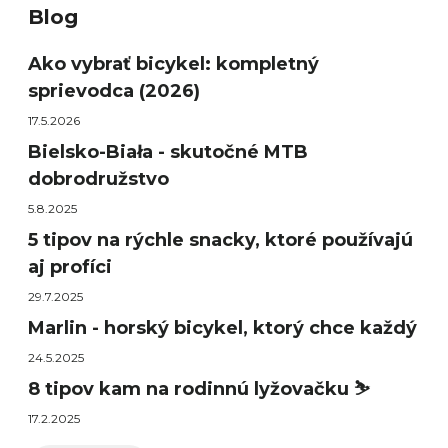
Blog
Ako vybrať bicykel: kompletný
sprievodca (2026)
17.5.2026
Bielsko-Biała - skutočné MTB
dobrodružstvo
5.8.2025
5 tipov na rýchle snacky, ktoré používajú
aj profíci
29.7.2025
Marlin - horský bicykel, ktorý chce každý
24.5.2025
8 tipov kam na rodinnú lyžovačku ⛷️
17.2.2025