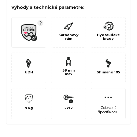
Výhody a technické parametre:
?
Karbónový
Hydraulické
rám
brzdy
38 mm
UDH
Shimano 105
max
Zobraziť
9 kg
2x12
špecifikáciu