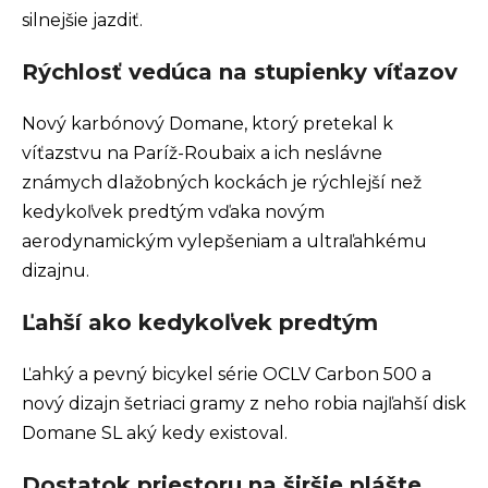
silnejšie jazdiť.
Rýchlosť vedúca na stupienky víťazov
Nový karbónový Domane, ktorý pretekal k
víťazstvu na Paríž-Roubaix a ich neslávne
známych dlažobných kockách je rýchlejší než
kedykoľvek predtým vďaka novým
aerodynamickým vylepšeniam a ultraľahkému
dizajnu.
Ľahší ako kedykoľvek predtým
Ľahký a pevný bicykel série OCLV Carbon 500 a
nový dizajn šetriaci gramy z neho robia najľahší disk
Domane SL aký kedy existoval.
Dostatok priestoru na širšie plášte