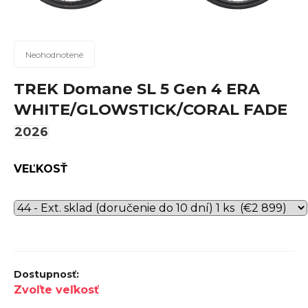
n
á
j
Priemerné
Neohodnotené
hodnotenie
s
produktu
TREK Domane SL 5 Gen 4 ERA
ť
je
WHITE/GLOWSTICK/CORAL FADE
?
0,0
z
2026
5
hviezdičiek.
VEĽKOSŤ
Hľadať
O
d
p
Zvoľte veľkosť
o