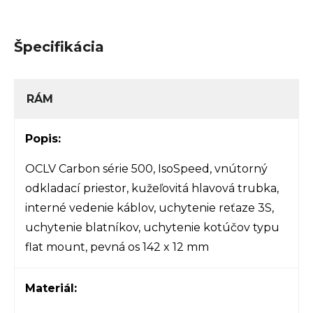
Špecifikácia
RÁM
Popis:
OCLV Carbon série 500, IsoSpeed, vnútorný
odkladací priestor, kužeľovitá hlavová trubka,
interné vedenie káblov, uchytenie reťaze 3S,
uchytenie blatníkov, uchytenie kotúčov typu
flat mount, pevná os 142 x 12 mm
Materiál: