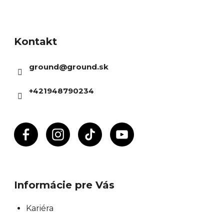
Z
á
Kontakt
p
ä
ground
@
ground.sk
t
i
+421948790234
e
Informácie pre Vás
Kariéra