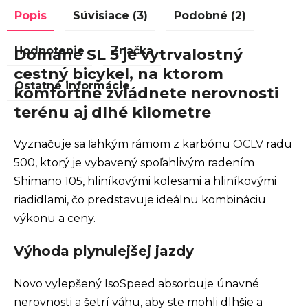
Popis
Súvisiace (3)
Podobné (2)
Hodnotenie
Značka
Domane SL 5 je vytrvalostný
cestný bicykel, na ktorom
Ostatné informácie
komfortne zvládnete nerovnosti
terénu aj dlhé kilometre
Vyznačuje sa ľahkým rámom z karbónu
OCLV
radu
500, ktorý je vybavený spoľahlivým radením
Shimano 105, hliníkovými kolesami a hliníkovými
riadidlami, čo predstavuje ideálnu kombináciu
výkonu a ceny.
Výhoda plynulejšej jazdy
Novo vylepšený IsoSpeed absorbuje únavné
nerovnosti a šetrí váhu, aby ste mohli dlhšie a