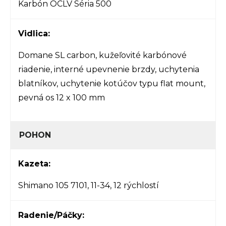
Karbón OCLV Séria 500
Vidlica:
Domane SL carbon, kužeľovité karbónové
riadenie, interné upevnenie brzdy, uchytenia
blatníkov, uchytenie kotúčov typu flat mount,
pevná os 12 x 100 mm
POHON
Kazeta:
Shimano 105 7101, 11-34, 12 rýchlostí
Radenie/Páčky: