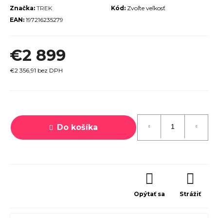
Značka:
TREK
Kód:
Zvoľte veľkosť
r
EAN:
197216235279
ú
č
€2 899
a
m
€2 356,91 bez DPH
e
Jednotková
cena:
Do košíka
TREK
ROCALIBER
 FURY RED
€1 449
Opýtať sa
Strážiť