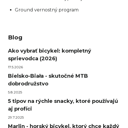
Ground vernostný program
Blog
Ako vybrať bicykel: kompletný
sprievodca (2026)
17.5.2026
Bielsko-Biała - skutočné MTB
dobrodružstvo
5.8.2025
5 tipov na rýchle snacky, ktoré používajú
aj profíci
29.7.2025
Marlin - horský bicykel, ktorý chce každý