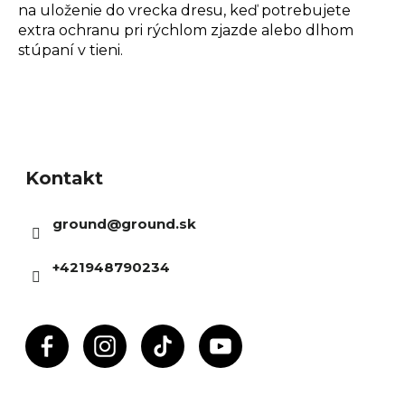
na uloženie do vrecka dresu, keď potrebujete
extra ochranu pri rýchlom zjazde alebo dlhom
stúpaní v tieni.
Z
á
Kontakt
p
ä
ground
@
ground.sk
t
i
+421948790234
e