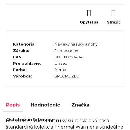
Opýtať sa
Strážiť
Kategória
:
Návleky na ruky a nohy
Záruka
:
24 mesiacov
EAN
:
888818759484
Pre pohlavie
:
Unisex
Farba
:
čierna
Výrobca
:
SPECIALIZED
Popis
Hodnotenie
Značka
Ostatné informácie
Bezšvové návleky na ruky sú ľahšie ako naša
štandardná kolekcia Thermal Warmer a sú ideálne