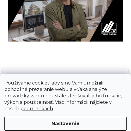
Prijímame online platby
Používame cookies, aby sme Vám umožnili
pohodlné prezeranie webu a vďaka analýze
prevádzky webu neustále zlepšovali jeho funkcie,
výkon a použiteľnosť. Viac informácií nájdete v
našich
podmienkach
.
Vytvoril Shoptet
Copyright 2026
Ground Cycling Store
. Všetky
Nastavenie
práva vyhradené.