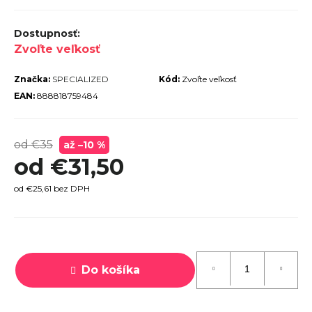
r
ú
Zvoľte veľkosť
č
a
Značka:
SPECIALIZED
Kód:
Zvoľte veľkosť
m
EAN:
888818759484
e
od €35
až –10 %
od
€31,50
od
€25,61
bez DPH
PECIALIZED
IRRUS X 3.0
GLOSS
CYPRESS /
Jednotková
OOL GREY
EFLECTIVE
cena:
Do košíka
2025
€600
€899
vodne: