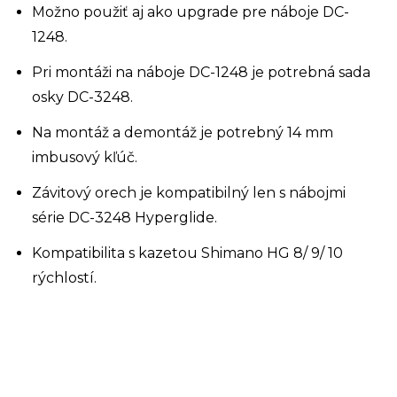
Možno použiť aj ako upgrade pre náboje DC-
1248.
Pri montáži na náboje DC-1248 je potrebná sada
osky DC-3248.
Na montáž a demontáž je potrebný 14 mm
imbusový kľúč.
Závitový orech je kompatibilný len s nábojmi
série DC-3248 Hyperglide.
Kompatibilita s kazetou Shimano HG 8/ 9/ 10
rýchlostí.
Z
á