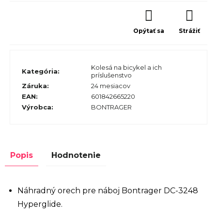
Opýtať sa
Strážiť
Kolesá na bicykel a ich
Kategória
:
príslušenstvo
Záruka
:
24 mesiacov
EAN
:
601842665220
Výrobca
:
BONTRAGER
Popis
Hodnotenie
Náhradný orech pre náboj Bontrager DC-3248
Hyperglide.