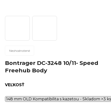
n
á
j
s
ť
?
Priemerné
Neohodnotené
hodnotenie
produktu
Bontrager DC-3248 10/11- Speed
Hľadať
je
Freehub Body
0,0
z
5
VEĽKOSŤ
hviezdičiek.
O
d
p
o