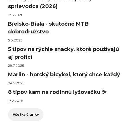
sprievodca (2026)
17.5.2026
Bielsko-Biała - skutočné MTB
dobrodružstvo
5.8.2025
5 tipov na rýchle snacky, ktoré používajú
aj profíci
29.7.2025
Marlin - horský bicykel, ktorý chce každý
24.5.2025
8 tipov kam na rodinnú lyžovačku ⛷️
17.2.2025
Všetky články