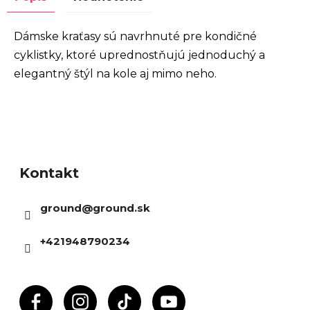
Dámske kraťasy sú navrhnuté pre kondičné
cyklistky, ktoré uprednostňujú jednoduchý a
elegantný štýl na kole aj mimo neho.
Z
á
Kontakt
p
ä
ground
@
ground.sk
t
i
+421948790234
e