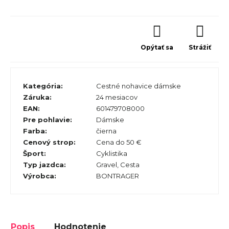
Opýtať sa
Strážiť
Kategória
:
Cestné nohavice dámske
Záruka
:
24 mesiacov
EAN
:
601479708000
Pre pohlavie
:
Dámske
Farba
:
čierna
Cenový strop
:
Cena do 50 €
Šport
:
Cyklistika
Typ jazdca
:
Gravel, Cesta
Výrobca
:
BONTRAGER
Popis
Hodnotenie