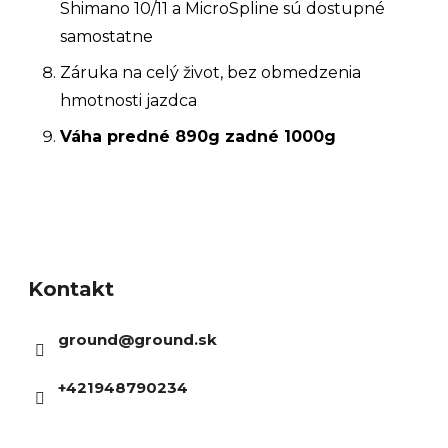
Shimano 10/11 a MicroSpline sú dostupné
samostatne
Záruka na celý život, bez obmedzenia
hmotnosti jazdca
Váha predné 890g zadné 1000g
Z
á
Kontakt
p
ä
ground
@
ground.sk
t
i
+421948790234
e