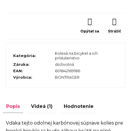
Opýtať sa
Strážiť
Kolesá na bicykel a ich
Kategória
:
príslušenstvo
Záruka
:
doživotná
EAN
:
601842169186
Výrobca
:
BONTRAGER
Popis
Videá (1)
Hodnotenie
Vďaka tejto odolnej karbónovej súprave kolies pre
horské bicykle sa bude zábava krútiť na plné