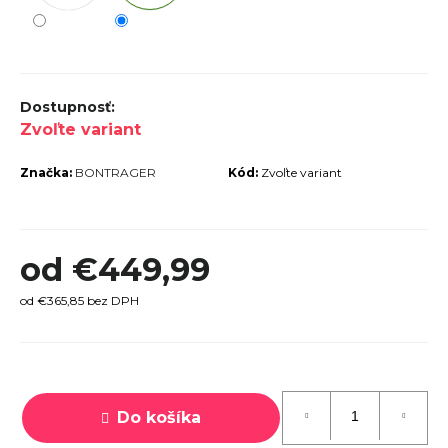
r
ú
č
a
Zvoľte variant
m
e
Značka:
BONTRAGER
Kód:
Zvoľte variant
od
€449,99
TREK
od
€365,85
bez DPH
MARLIN
6 GEN 3
LAVA
Jednotková
2026
cena:
€979
Do košíka