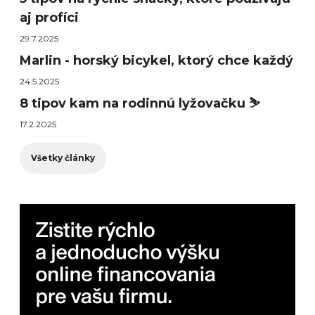
aj profíci
29.7.2025
Marlin - horský bicykel, ktorý chce každý
24.5.2025
8 tipov kam na rodinnú lyžovačku ⛷️
17.2.2025
Všetky články