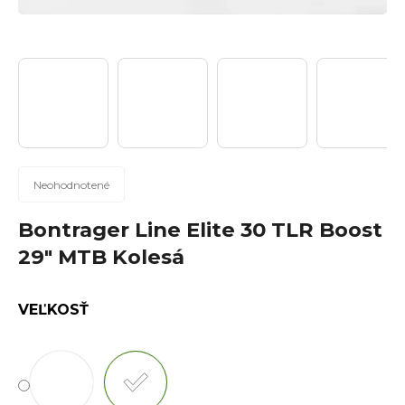
n
á
j
s
ť
?
Priemerné
Neohodnotené
hodnotenie
produktu
Bontrager Line Elite 30 TLR Boost
Hľadať
je
29" MTB Kolesá
0,0
z
5
VEĽKOSŤ
hviezdičiek.
O
d
p
o