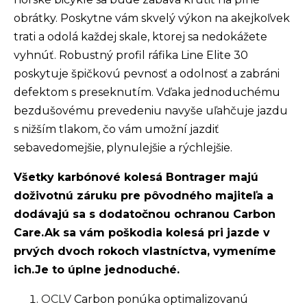
obrátky. Poskytne vám skvelý výkon na akejkoľvek
trati a odolá každej skale, ktorej sa nedokážete
vyhnúť. Robustný profil ráfika Line Elite 30
poskytuje špičkovú pevnosť a odolnosť a zabráni
defektom s preseknutím. Vďaka jednoduchému
bezdušovému prevedeniu navyše uľahčuje jazdu
s nižším tlakom, čo vám umožní jazdiť
sebavedomejšie, plynulejšie a rýchlejšie.
Všetky karbónové kolesá Bontrager majú
doživotnú záruku pre pôvodného majiteľa a
dodávajú sa s dodatočnou ochranou Carbon
Care.Ak sa vám poškodia kolesá pri jazde v
prvých dvoch rokoch vlastníctva, vymeníme
ich.Je to úplne jednoduché.
OCLV
Carbon ponúka optimalizovanú