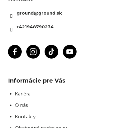
ä
ground
@
ground.sk
t
i
+421948790234
e
Informácie pre Vás
Kariéra
O nás
Kontakty