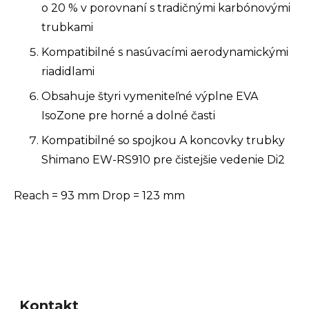
o 20 % v porovnaní s tradičnými karbónovými
trubkami
Kompatibilné s nasúvacími aerodynamickými
riadidlami
Obsahuje štyri vymeniteľné výplne EVA
IsoZone pre horné a dolné časti
Kompatibilné so spojkou A koncovky trubky
Shimano EW-RS910 pre čistejšie vedenie Di2
Reach = 93 mm Drop = 123 mm
Z
á
Kontakt
p