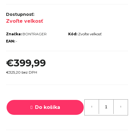
r
ú
Zvoľte veľkosť
č
a
Značka:
BONTRAGER
Kód:
Zvoľte veľkosť
m
EAN:
-
e
€399,99
€325,20 bez DPH
Jednotková
TREK
cena:
ROCALIBER
 FURY RED
Do košíka
€1 449