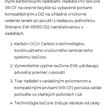
inými karbónovými riadidlami. Riadidlá Pro IsoCore
VR-CF na cestné bicykle sú vybavené portami
kompatibilnými s Di2 na úhľadné vnútorné
vedenie laniek pri použití s riadiacou jednotkou
Shimano EW-RS910 Di2 nainštalovanou v
riadidlách.
Karbón
OCLV
Carbon s technológiou
kontinuálneho vnútorného laminárneho
systému IsoCore
Vymeniteľné výplne IsoZone EVA udržiavajú
pôvodný priemer rukovätí
Tvar riadidiel s variabilným polomerom a
kompaktnými prvkami (VR-CF) ponúka väčšie
pohodlie vo všetkých polohách rúk
Technológia IsoCore znižuje vibrácie od cesty