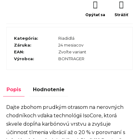
Opýtať sa
Strážiť
Kategória
:
Riadidlá
Záruka
:
24 mesiacov
EAN
:
Zvoľte variant
Výrobca
:
BONTRAGER
Popis
Hodnotenie
Dajte zbohom prudkým otrasom na nerovných
chodníkoch vďaka technológii IsoCore, ktorá
skvele dopĺňa karbónovú vrstvu a zvyšuje
účinnosť tlmenia vibrácií až o 20 % v porovnaní s