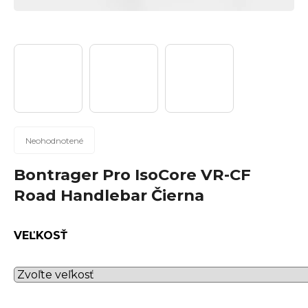
n
á
j
s
ť
?
Priemerné
Neohodnotené
hodnotenie
produktu
Bontrager Pro IsoCore VR-CF
Hľadať
je
Road Handlebar Čierna
0,0
z
5
VEĽKOSŤ
hviezdičiek.
O
d
p
o