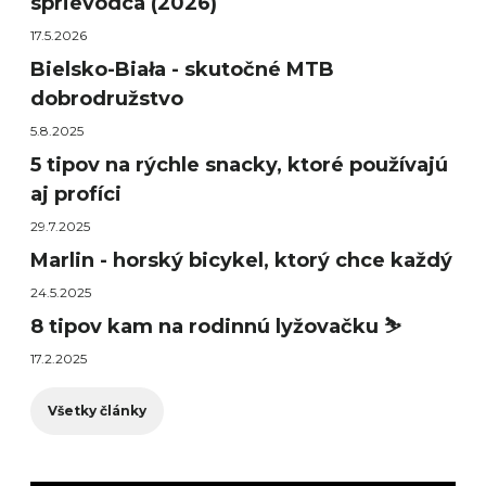
sprievodca (2026)
17.5.2026
Bielsko-Biała - skutočné MTB
dobrodružstvo
5.8.2025
5 tipov na rýchle snacky, ktoré používajú
aj profíci
29.7.2025
Marlin - horský bicykel, ktorý chce každý
24.5.2025
8 tipov kam na rodinnú lyžovačku ⛷️
17.2.2025
Všetky články