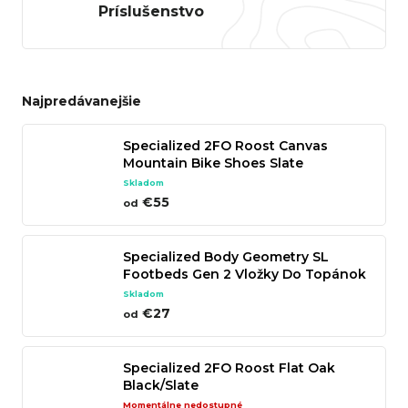
Príslušenstvo
n
á
j
s
Najpredávanejšie
ť
Specialized 2FO Roost Canvas
?
Mountain Bike Shoes Slate
Skladom
€55
od
Hľadať
Specialized Body Geometry SL
Footbeds Gen 2 Vložky Do Topánok
Blue ++ (Medium Arch Support)
Skladom
€27
od
O
d
Specialized 2FO Roost Flat Oak
p
Black/Slate
o
Momentálne nedostupné