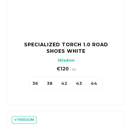
SPECIALIZED TORCH 1.0 ROAD
SHOES WHITE
Skladom
€120
/ ks
36
38
42
43
44
45
46
V PREDAJNI