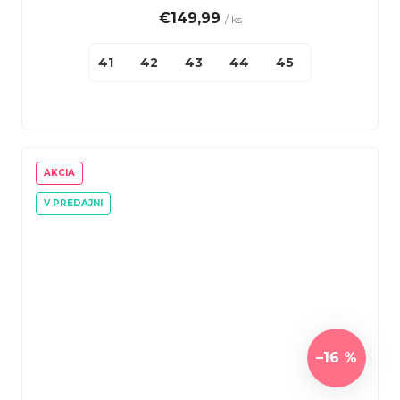
€149,99
/ ks
41
42
43
44
45
46
47
AKCIA
V PREDAJNI
–16 %