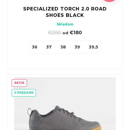
t
k
SPECIALIZED TORCH 2.0 ROAD
o
t
SHOES BLACK
v
o
Skladom
v
€200
|
€180
od
36
37
38
39
39,5
40
40,
AKCIA
V PREDAJNI