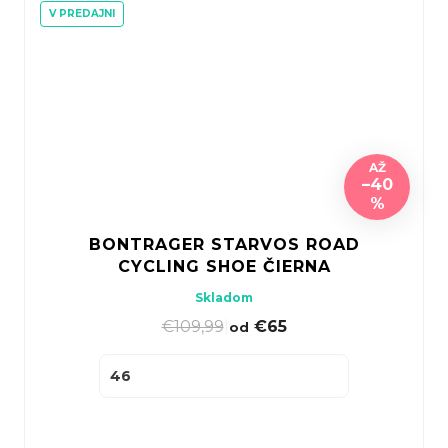
V PREDAJNI
AŽ
–40
%
BONTRAGER STARVOS ROAD
CYCLING SHOE ČIERNA
Skladom
€109,99
|
€65
od
46