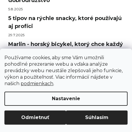
dobrodružstvo
5.8.2025
5 tipov na rýchle snacky, ktoré používajú
aj profíci
29.7.2025
Marlin - horský bicykel, ktorý chce každý
24.5.2025
Používame cookies, aby sme Vám umožnili
8 tipov kam na rodinnú lyžovačku ⛷️
pohodlné prezeranie webu a vďaka analýze
prevádzky webu neustále zlepšovali jeho funkcie,
17.2.2025
výkon a použiteľnosť. Viac informácií nájdete v
našich
podmienkach
.
Všetky články
Nastavenie
Odmietnuť
Súhlasím