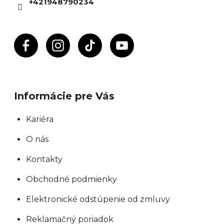
+421948790234
p
e
r
v
k
y
v
ý
Informácie pre Vás
p
i
Kariéra
s
O nás
u
Kontakty
Obchodné podmienky
Elektronické odstúpenie od zmluvy
Reklamačný poriadok