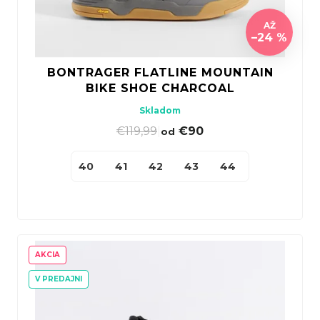
AŽ
–24 %
BONTRAGER FLATLINE MOUNTAIN
BIKE SHOE CHARCOAL
Skladom
€119,99
|
€90
od
40
41
42
43
44
45
46
AKCIA
V PREDAJNI