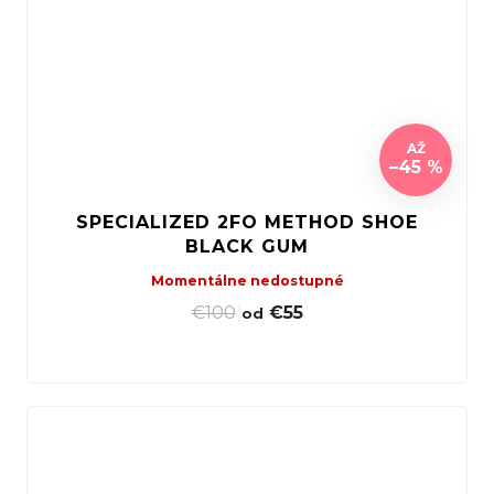
AŽ
–45 %
SPECIALIZED 2FO METHOD SHOE
BLACK GUM
Momentálne nedostupné
€100
|
€55
od