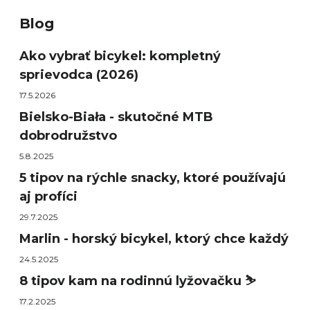
Blog
Ako vybrať bicykel: kompletný
sprievodca (2026)
17.5.2026
Bielsko-Biała - skutočné MTB
dobrodružstvo
5.8.2025
5 tipov na rýchle snacky, ktoré používajú
aj profíci
29.7.2025
Marlin - horský bicykel, ktorý chce každý
24.5.2025
8 tipov kam na rodinnú lyžovačku ⛷️
17.2.2025