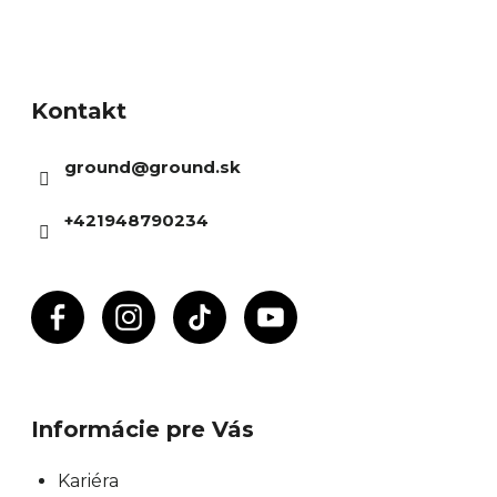
Z
á
Kontakt
p
ä
ground
@
ground.sk
t
i
+421948790234
e
Informácie pre Vás
Kariéra