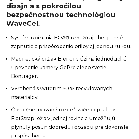
dizajn a s pokročilou
bezpečnostnou technológiou
WaveCel.
Systém upínania BOA® umožňuje bezpečné
zapnutie a prispôsobenie prilby aj jednou rukou.
Magnetický držiak Blendr slúži na jednoduché
upevnenie kamery GoPro alebo svetiel
Bontrager.
Vyrobená s využitím 50 % recyklovaných
materiálov.
Čiastočne fixované rozdeľovače popruhov
FlatStrap ležia v jednej rovine a umožňujú
plynulý posun dopredu i dozadu pre dokonalé
prispôsobenie.