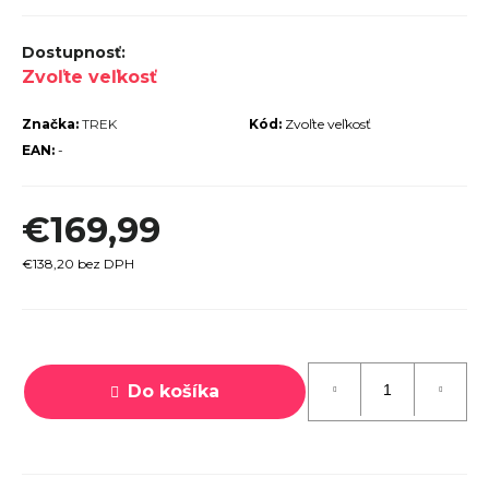
r
ú
Zvoľte veľkosť
č
a
Značka:
TREK
Kód:
Zvoľte veľkosť
m
EAN:
-
e
€169,99
€138,20 bez DPH
TREK
Jednotková
MARLIN
6 GEN 3
cena:
LAVA
Do košíka
2026
€979