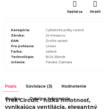
Opýtať sa
Strážiť
Kategória
:
Cyklistické prilby cestné
Záruka
:
24 mesiacov
EAN
:
Zvoľte variant
Pre pohlavie
:
Unisex
Farba
:
zelená
Technológie
:
BOA, Blendr
Určenie
:
Pánske, Dámske
Popis
Súvisiace (3)
Hodnotenie
Značka
Ostatné informácie
Trek Circuit - nízka hmotnosť,
vynikajúca ventilácia, elegantný