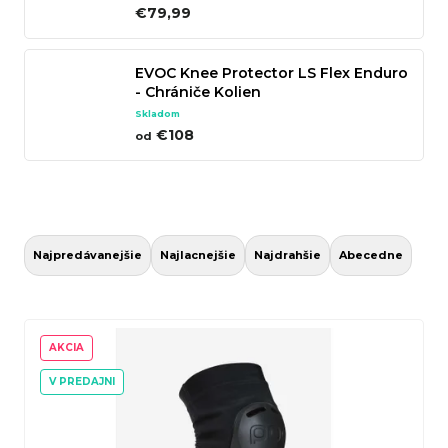
€79,99
n
á
EVOC Knee Protector LS Flex Enduro
j
- Chrániče Kolien
s
Skladom
ť
€108
od
?
R
a
Hľadať
Najpredávanejšie
Najlacnejšie
Najdrahšie
Abecedne
d
e
V
n
ý
AKCIA
O
i
p
V PREDAJNI
d
e
i
p
p
s
o