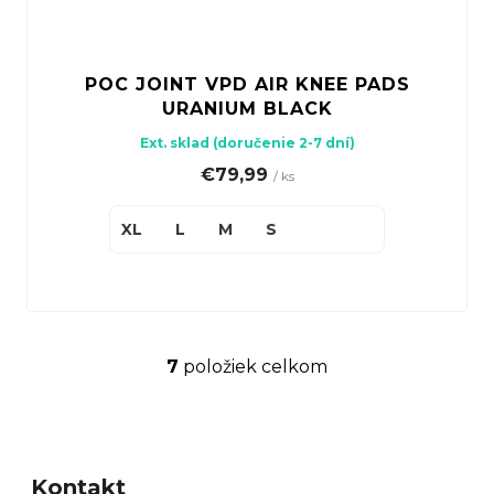
POC JOINT VPD AIR KNEE PADS
URANIUM BLACK
Ext. sklad (doručenie 2-7 dní)
€79,99
/ ks
XL
L
M
S
7
položiek celkom
O
v
Z
l
á
á
Kontakt
p