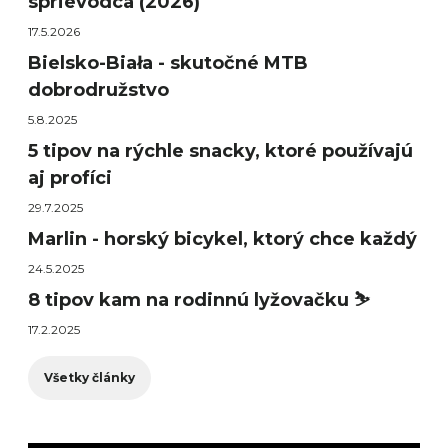
sprievodca (2026)
17.5.2026
Bielsko-Biała - skutočné MTB
dobrodružstvo
5.8.2025
5 tipov na rýchle snacky, ktoré používajú
aj profíci
29.7.2025
Marlin - horský bicykel, ktorý chce každý
24.5.2025
8 tipov kam na rodinnú lyžovačku ⛷️
17.2.2025
Všetky články