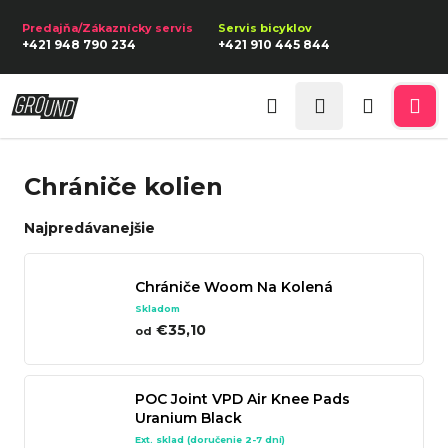
K
Prejsť
na
o
Späť
Späť
+421 948 790 234
+421 910 445 844
obsah
š
í
Prihlásenie
Č
k
Hľadať
Nákupn
Me
o
p
košík
Chrániče kolien
o
t
Najpredávanejšie
r
e
Chrániče Woom Na Kolená
b
Skladom
u
€35,10
od
j
e
POC Joint VPD Air Knee Pads
t
Uranium Black
e
Ext. sklad (doručenie 2-7 dní)