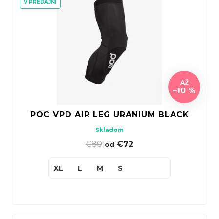
V PREDAJNI
AŽ
–10 %
POC VPD AIR LEG URANIUM BLACK
Skladom
€80
|
€72
od
XL
L
M
S