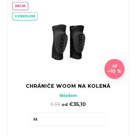
AKCIA
V PREDAJNI
AŽ
–10 %
CHRÁNIČE WOOM NA KOLENÁ
Skladom
€39
|
€35,10
od
M