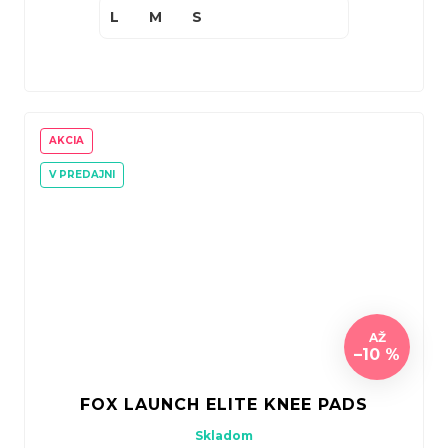
L
M
S
AKCIA
V PREDAJNI
AŽ
–10 %
FOX LAUNCH ELITE KNEE PADS
Skladom