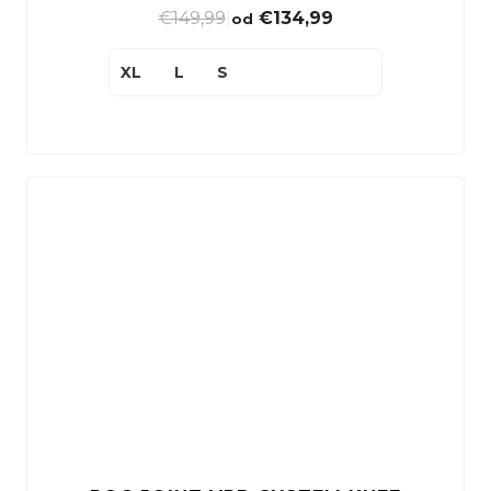
€149,99
|
€134,99
od
XL
L
S