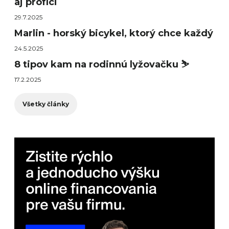
aj profíci
29.7.2025
Marlin - horský bicykel, ktorý chce každý
24.5.2025
8 tipov kam na rodinnú lyžovačku ⛷️
17.2.2025
Všetky články