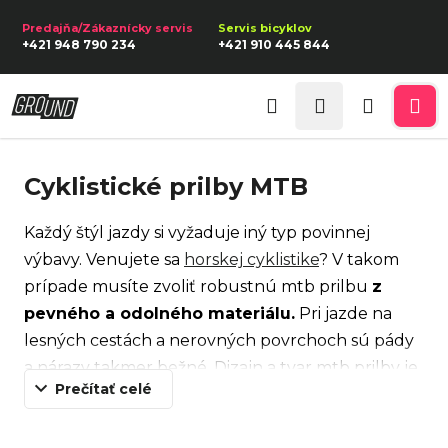
K
Prejsť
na
o
Späť
Späť
+421 948 790 234
+421 910 445 844
obsah
š
í
Prihlásenie
Č
k
Hľadať
Nákupn
Me
o
p
košík
Cyklistické prilby MTB
o
t
Každý štýl jazdy si vyžaduje iný typ povinnej
r
výbavy. Venujete sa
horskej cyklistike
? V takom
e
prípade musíte zvoliť robustnú mtb prilbu
z
b
pevného a odolného materiálu.
Pri jazde na
u
lesných cestách a nerovných povrchoch sú pády
j
a nárazy takmer bežné. Dizajn a tvar mtb prilby je
e
Prečítať celé
navrhnutý tak, aby zvládol výzvy extrémnych
t
podmienok.
e