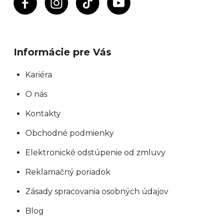
r
v
k
y
Informácie pre Vás
v
ý
Kariéra
p
O nás
i
s
Kontakty
u
Obchodné podmienky
Elektronické odstúpenie od zmluvy
Reklamačný poriadok
Zásady spracovania osobných údajov
Blog