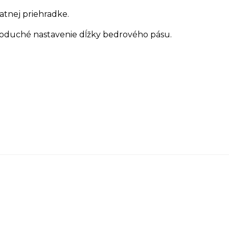
atnej priehradke.
noduché nastavenie dĺžky bedrového pásu.