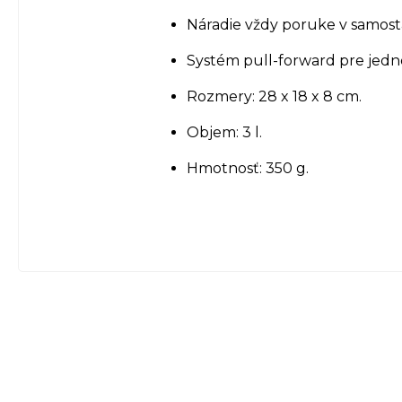
Náradie vždy poruke v samost
Systém pull-forward pre jed
Rozmery: 28 x 18 x 8 cm.
Objem: 3 l.
Hmotnosť: 350 g.
Z
á