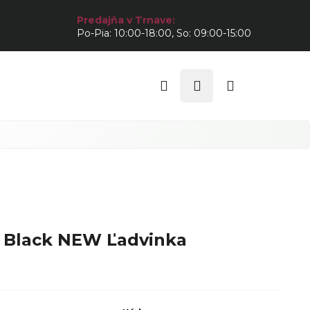
Predajňa v Trnave:
Po-Pia: 10:00-18:00, So: 09:00-15:00
Hľadať
Prihlásenie
Nákupný
košík
 Black NEW Ľadvinka