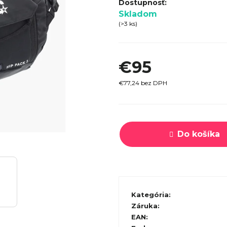
SPECI
Skladom
TREK MARLIN 6 GEN 3 LAVA
CYPRES
(>3 ks)
2026
€979
€95
€77,24 bez DPH
Jednotková
cena:
Do košíka
Kategória
:
Záruka
:
EAN
: