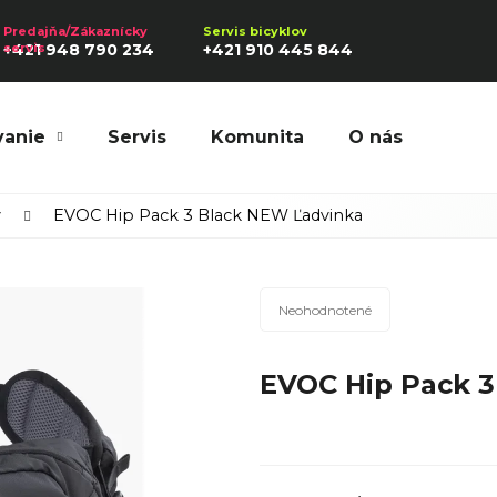
+421 948 790 234
+421 910 445 844
vanie
Servis
Komunita
O nás
Hľadať
y
EVOC Hip Pack 3 Black NEW Ľadvinka
Priemerné
Odporúčame
Neohodnotené
hodnotenie
produktu
EVOC Hip Pack 3
je
0,0
z
5
hviezdičiek.