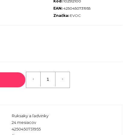
Kód:
102512100
ALIZED SIRRUS X 3.0 GLOSS
EAN:
4250450731955
S / COOL GREY REFLECTIVE
Značka:
EVOC
2025
€600
€899
Pôvodne:
Ruksaky a ľadvinky
24 mesiacov
4250450731955