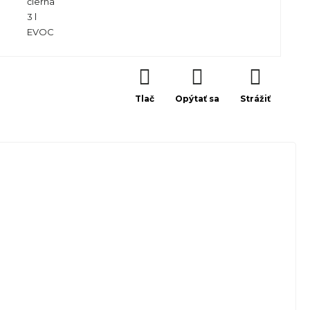
čierna
3 l
EVOC
Tlač
Opýtať sa
Strážiť