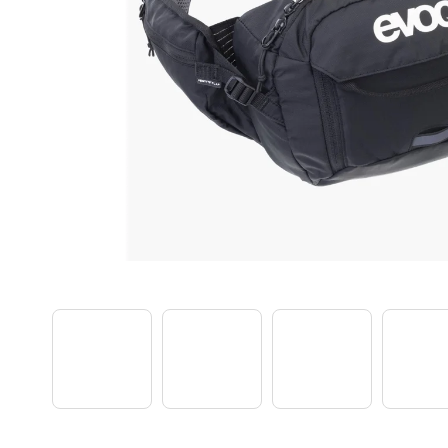
TREK PROCALIBER 8 FURY RED
€1 449