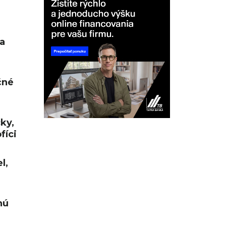
a
čné
cky,
fíci
l,
nú