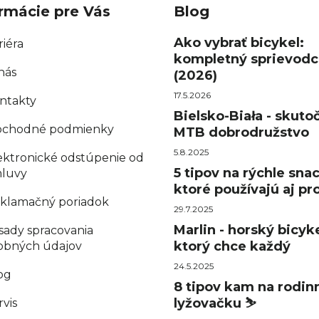
rmácie pre Vás
Blog
Ako vybrať bicykel:
riéra
kompletný sprievodc
nás
(2026)
17.5.2026
ntakty
Bielsko-Biała - skuto
chodné podmienky
MTB dobrodružstvo
5.8.2025
ektronické odstúpenie od
5 tipov na rýchle sna
luvy
ktoré používajú aj pro
klamačný poriadok
29.7.2025
Marlin - horský bicyke
sady spracovania
ktorý chce každý
obných údajov
24.5.2025
og
8 tipov kam na rodin
lyžovačku ⛷️
rvis