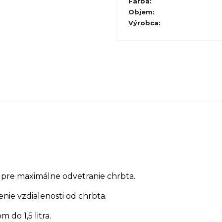
Farba
:
Objem
:
Výrobca
:
e maximálne odvetranie chrbta.
ie vzdialenosti od chrbta.
 do 1,5 litra.