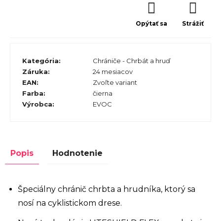
Opýtať sa
Strážiť
Kategória
:
Chrániče - Chrbát a hruď
Záruka
:
24 mesiacov
EAN
:
Zvoľte variant
Farba
:
čierna
Výrobca
:
EVOC
Popis
Hodnotenie
Špeciálny chránič chrbta a hrudníka, ktorý sa
nosí na cyklistickom drese.