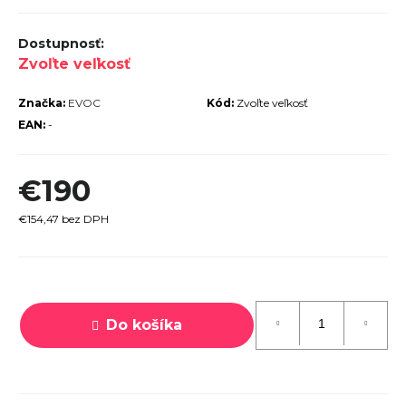
r
ú
Zvoľte veľkosť
č
a
Značka:
EVOC
Kód:
Zvoľte veľkosť
m
EAN:
-
e
€190
€154,47 bez DPH
Jednotková
TREK
cena:
ROCALIBER
 FURY RED
Do košíka
€1 449