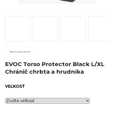
n
á
j
s
ť
?
Priemerné
Neohodnotené
hodnotenie
produktu
EVOC Torso Protector Black L/XL
Hľadať
je
Chránič chrbta a hrudníka
0,0
z
5
VEĽKOSŤ
hviezdičiek.
O
d
p
o