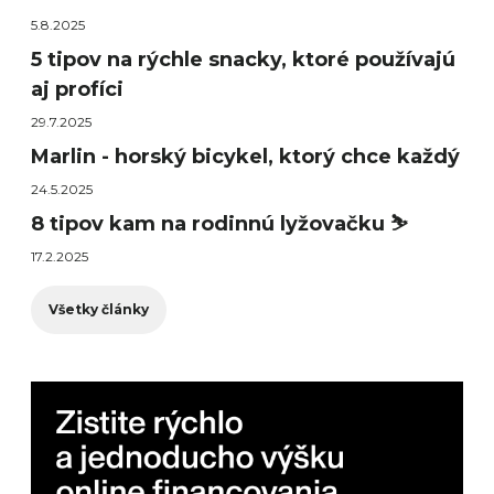
5.8.2025
5 tipov na rýchle snacky, ktoré používajú
aj profíci
29.7.2025
Marlin - horský bicykel, ktorý chce každý
24.5.2025
8 tipov kam na rodinnú lyžovačku ⛷️
17.2.2025
Všetky články