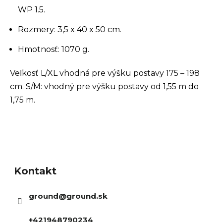
WP 1.5.
Rozmery: 3,5 x 40 x 50 cm.
Hmotnosť: 1070 g.
Veľkosť L/XL vhodná pre výšku postavy 175 – 198
cm. S/M: vhodný pre výšku postavy od 1,55 m do
1,75 m.
Z
á
Kontakt
p
ä
ground
@
ground.sk
t
i
+421948790234