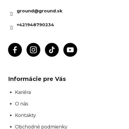
ä
ground
@
ground.sk
t
i
+421948790234
e
Informácie pre Vás
Kariéra
O nás
Kontakty
Obchodné podmienky