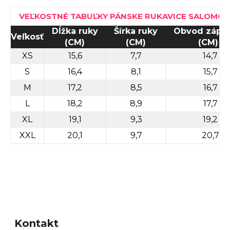
VEĽKOSTNÉ TABUĽKY PÁNSKE RUKAVICE SALOMO
Dĺžka ruky
Šírka ruky
Obvod zápäs
Veľkosť
(CM)
(CM)
(CM)
XS
15,6
7,7
14,7
S
16,4
8,1
15,7
M
17,2
8,5
16,7
L
18,2
8,9
17,7
XL
19,1
9,3
19,2
XXL
20,1
9,7
20,7
Z
á
Kontakt
p