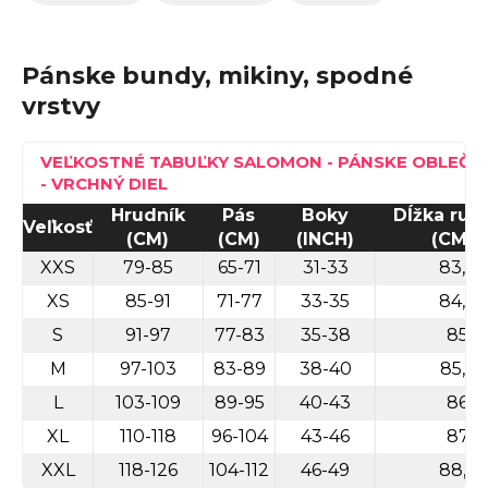
n
á
Pánske bundy, mikiny, spodné
j
vrstvy
s
ť
VEĽKOSTNÉ TABUĽKY SALOMON - PÁNSKE OBLEČE
?
- VRCHNÝ DIEL
Hrudník
Pás
Boky
Dĺžka ruk
Veľkosť
(CM)
(CM)
(INCH)
(CM)
XXS
79-85
65-71
31-33
83,7
Hľadať
XS
85-91
71-77
33-35
84,3
S
91-97
77-83
35-38
85
M
97-103
83-89
38-40
85,5
O
L
103-109
89-95
40-43
86
d
XL
110-118
96-104
43-46
87
p
XXL
118-126
104-112
46-49
88,3
o