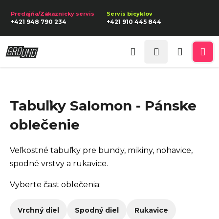
K
Prejsť
na
o
Späť
Späť
+421 948 790 234
+421 910 445 844
obsah
š
í
Prihlásenie
Č
k
Hľadať
Nákupn
Me
o
p
košík
o
Tabuľky Salomon - Pánske
t
r
oblečenie
e
b
Veľkostné tabuľky pre bundy, mikiny, nohavice,
u
spodné vrstvy a rukavice.
j
Vyberte čast oblečenia:
e
t
Vrchný diel
Spodný diel
Rukavice
e