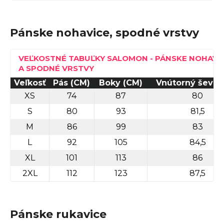
r
ú
Pánske nohavice, spodné vrstvy
č
a
VEĽKOSTNÉ TABUĽKY SALOMON - PÁNSKE NOHAVI
m
A SPODNÉ VRSTVY
e
Veľkosť
Pás (CM)
Boky (CM)
Vnútorný šev (
XS
74
87
80
S
80
93
81,5
M
86
99
83
L
92
105
84,5
TREK
XL
101
113
86
MARLIN
6 GEN 3
2XL
112
123
87,5
LAVA
2026
€979
Pánske rukavice