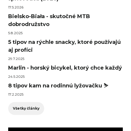
17.5.2026
Bielsko-Biała - skutočné MTB
dobrodružstvo
5.8.2025
5 tipov na rýchle snacky, ktoré používajú
aj profíci
29.7.2025
Marlin - horský bicykel, ktorý chce každý
24.5.2025
8 tipov kam na rodinnú lyžovačku ⛷️
17.2.2025
Všetky články