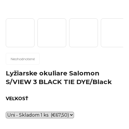
n
á
j
s
ť
?
Priemerné
Neohodnotené
hodnotenie
produktu
Lyžiarske okuliare Salomon
Hľadať
je
S/VIEW 3 BLACK TIE DYE/Black
0,0
z
5
VEĽKOSŤ
hviezdičiek.
O
d
p
o