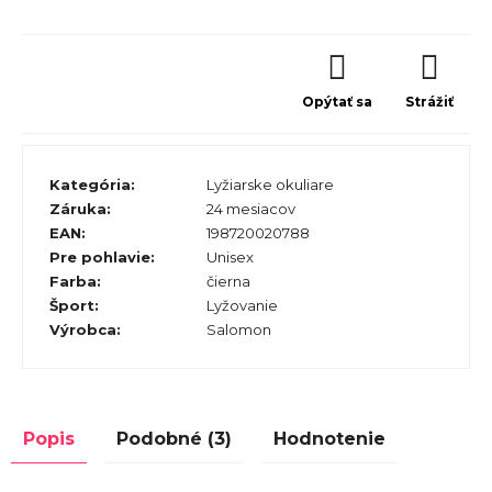
Opýtať sa
Strážiť
Kategória
:
Lyžiarske okuliare
Záruka
:
24 mesiacov
EAN
:
198720020788
Pre pohlavie
:
Unisex
Farba
:
čierna
Šport
:
Lyžovanie
Výrobca
:
Salomon
Popis
Podobné (3)
Hodnotenie