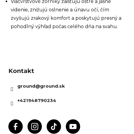
Viacvrstvové zorníky zaisťujú ostré a jasné
videnie, znižujú oslnenie a únavu očí, čím
zvyšujú zrakový komfort a poskytujú presný a
pohodlný výhľad počas celého dňa na svahu.
Z
á
Kontakt
p
ä
ground
@
ground.sk
t
i
+421948790234
e