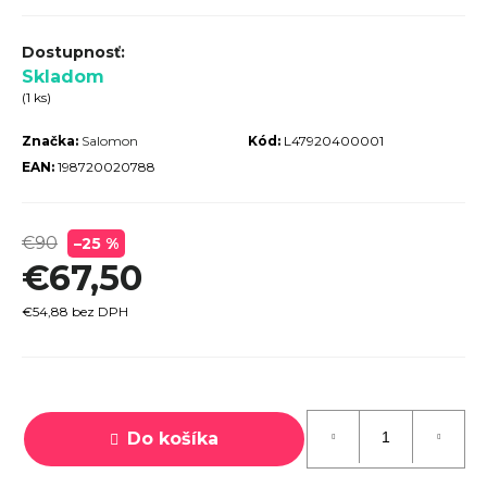
r
ú
Skladom
č
(1 ks)
a
Značka:
Salomon
Kód:
L47920400001
m
EAN:
198720020788
e
€90
–25 %
€67,50
€54,88 bez DPH
TREK
ROCALIBER
 FURY RED
Jednotková
€1 449
cena:
Do košíka