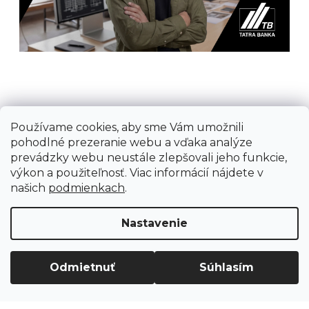
Používame cookies, aby sme Vám umožnili
Prijímame online platby
pohodlné prezeranie webu a vďaka analýze
prevádzky webu neustále zlepšovali jeho funkcie,
výkon a použiteľnosť. Viac informácií nájdete v
našich
podmienkach
.
Vytvoril Shoptet
Nastavenie
Copyright 2026
Ground Cycling Store
. Všetky
práva vyhradené.
Odmietnuť
Súhlasím
Upraviť nastavenie cookies