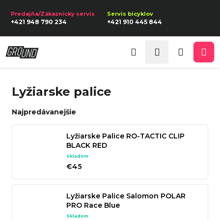
K
Prejsť
na
o
Späť
Späť
+421 948 790 234
+421 910 445 844
obsah
š
í
Prihlásenie
Č
k
Hľadať
Nákupn
Me
o
p
košík
Lyžiarske palice
o
t
Najpredávanejšie
r
e
Lyžiarske Palice RO-TACTIC CLIP
BLACK RED
b
Skladom
u
€45
j
e
Lyžiarske Palice Salomon POLAR
t
PRO Race Blue
e
Skladom