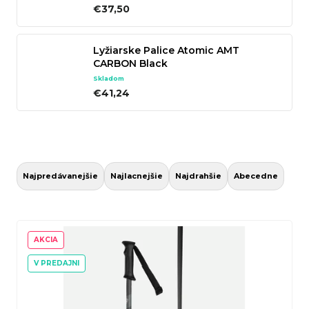
€37,50
n
á
Lyžiarske Palice Atomic AMT
j
CARBON Black
s
Skladom
ť
€41,24
?
R
a
Hľadať
Najpredávanejšie
Najlacnejšie
Najdrahšie
Abecedne
d
e
V
n
ý
AKCIA
O
i
p
V PREDAJNI
d
e
i
p
p
s
o