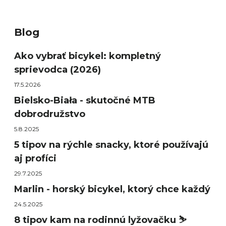
Blog
Ako vybrať bicykel: kompletný
sprievodca (2026)
17.5.2026
Bielsko-Biała - skutočné MTB
dobrodružstvo
5.8.2025
5 tipov na rýchle snacky, ktoré používajú
aj profíci
29.7.2025
Marlin - horský bicykel, ktorý chce každý
24.5.2025
8 tipov kam na rodinnú lyžovačku ⛷️