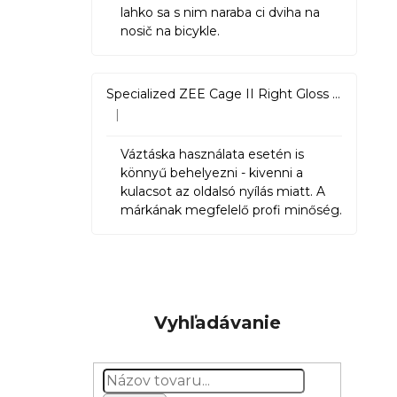
lahko sa s nim naraba ci dviha na
nosič na bicykle.
Specialized ZEE Cage II Right Gloss Black
|
Hodnotenie produktu je 5 z 5 hviezdičiek.
Váztáska használata esetén is
könnyű behelyezni - kivenni a
kulacsot az oldalsó nyílás miatt. A
márkának megfelelő profi minőség.
Vyhľadávanie