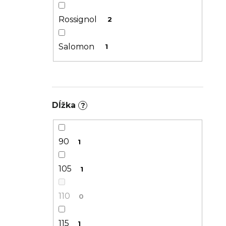
Rossignol
2
Salomon
1
Dĺžka
?
90
1
105
1
110
0
115
1