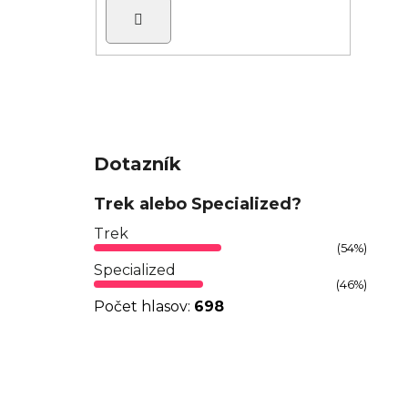
Hľadať
Dotazník
Trek alebo Specialized?
Trek
(54%)
Specialized
(46%)
Počet hlasov:
698
Z