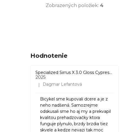
Zobrazených položiek:
4
ružová
1
Hodnotenie
Specialized Sirrus X 3.0 Gloss Cypress / Cool Grey Reflective
2025
Dagmar Lefantová
|
Hodnotenie produktu je 5 z 5 hviezdičiek.
Bicykel sme kupovali dcere a je z
neho nadšená. Samozrejme
odskusali sme ho aj my a prekvapil
kvalitou prehadzovačky ktora
funguje plynulo, brzdy brzdia tiez
skvele a kedze nevazi tak moc