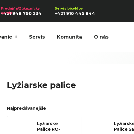
+421 948 790 234
+421 910 445 844
vanie
Servis
Komunita
O nás
Hľadať
Lyžiarske palice
Odporúčame
Najpredávanejšie
Lyžiarske
Lyžiarsk
Palice RO-
Palice S