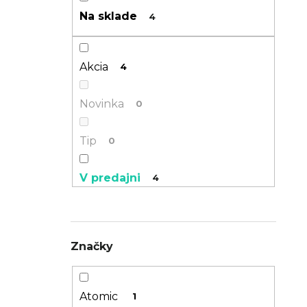
n
Na sklade
4
TREK PROCALIBER 8 FURY RED
e
€1 449
l
Akcia
4
Novinka
0
Tip
0
V predajni
4
Značky
Atomic
1