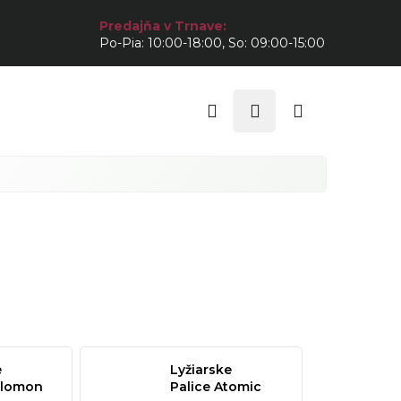
Predajňa v Trnave:
Po-Pia: 10:00-18:00, So: 09:00-15:00
Hľadať
Prihlásenie
Nákupný
košík
e
Lyžiarske
alomon
Palice Atomic