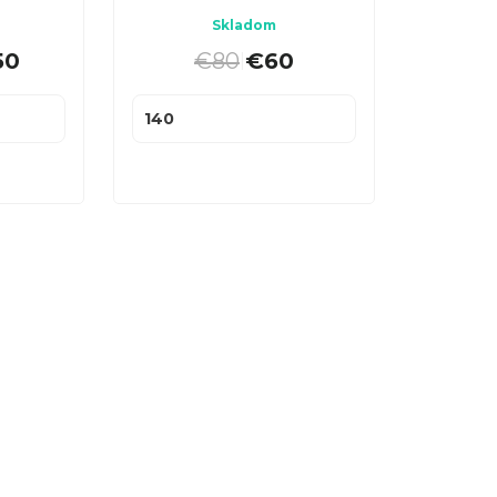
Skladom
50
€80
€60
|
140