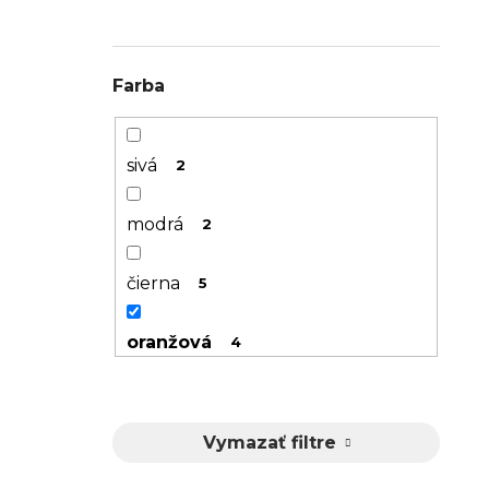
Farba
sivá
2
modrá
2
čierna
5
oranžová
4
červená
3
Vymazať filtre
biela
1