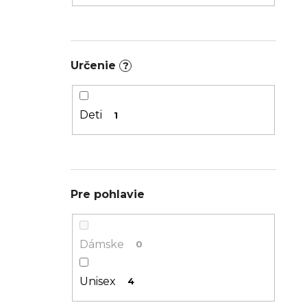
120
0
Určenie
?
125
2
130
1
Deti
1
135
1
140
1
Pre pohlavie
Dámske
0
Unisex
4