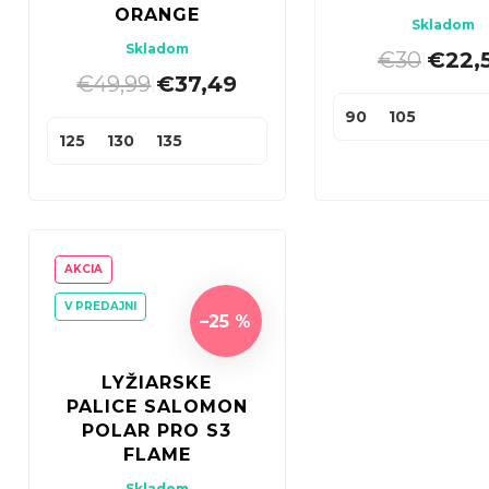
u
ORANGE
o
Skladom
k
Skladom
d
€30
€22,
|
t
€49,99
€37,49
|
u
o
90
105
k
125
130
135
v
t
o
v
AKCIA
V PREDAJNI
–25 %
LYŽIARSKE
PALICE SALOMON
POLAR PRO S3
FLAME
Skladom