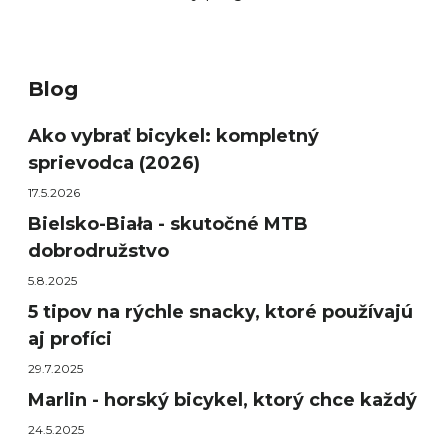
Blog
Ako vybrať bicykel: kompletný
sprievodca (2026)
17.5.2026
Bielsko-Biała - skutočné MTB
dobrodružstvo
5.8.2025
5 tipov na rýchle snacky, ktoré používajú
aj profíci
29.7.2025
Marlin - horský bicykel, ktorý chce každý
24.5.2025