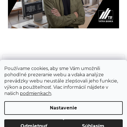
Prijímame online platby
Používame cookies, aby sme Vám umožnili
pohodlné prezeranie webu a vďaka analýze
prevádzky webu neustále zlepšovali jeho funkcie,
výkon a použiteľnosť. Viac informácií nájdete v
našich
podmienkach
.
Vytvoril Shoptet
Copyright 2026
Ground Cycling Store
. Všetky
Nastavenie
práva vyhradené.
Upraviť nastavenie cookies
Odmietnuť
Súhlasím