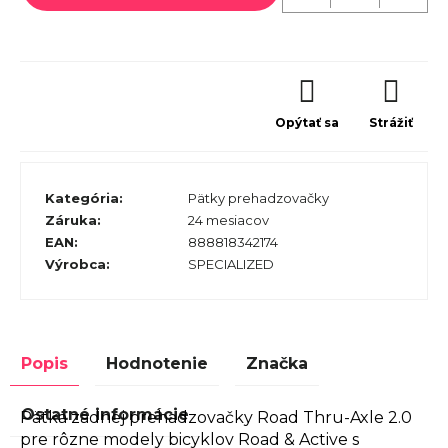
Opýtať sa
Strážiť
Kategória
:
Pätky prehadzovačky
Záruka
:
24 mesiacov
EAN
:
888818342174
Výrobca
:
SPECIALIZED
Popis
Hodnotenie
Značka
Ostatné informácie
Pätka zadnej prehadzovačky Road Thru-Axle 2.0
pre rôzne modely bicyklov Road & Active s