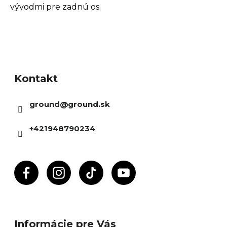
vývodmi pre zadnú os.
Z
á
Kontakt
p
ä
ground
@
ground.sk
t
i
+421948790234
e
Informácie pre Vás