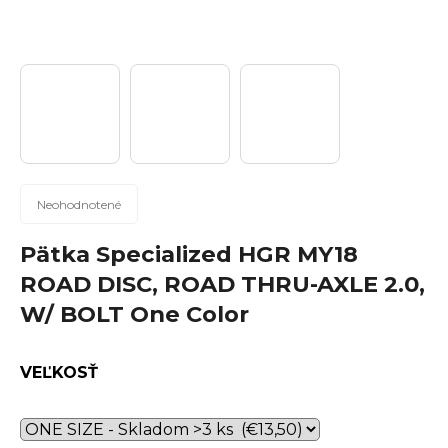
n
á
j
s
ť
?
Priemerné
Neohodnotené
hodnotenie
produktu
Pätka Specialized HGR MY18
Hľadať
je
ROAD DISC, ROAD THRU-AXLE 2.0,
0,0
W/ BOLT One Color
z
5
hviezdičiek.
O
VEĽKOSŤ
d
p
o