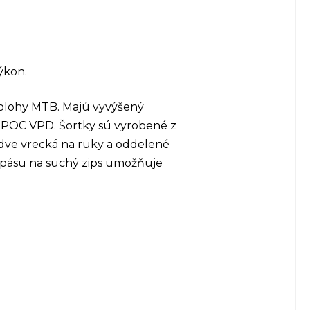
ýkon.
 polohy MTB. Majú vyvýšený
n POC VPD. Šortky sú vyrobené z
 dve vrecká na ruky a oddelené
a pásu na suchý zips umožňuje