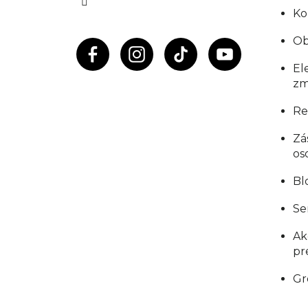
Ko
e
Ob
El
zm
Re
Zá
os
Bl
Se
Ak
pr
Gr