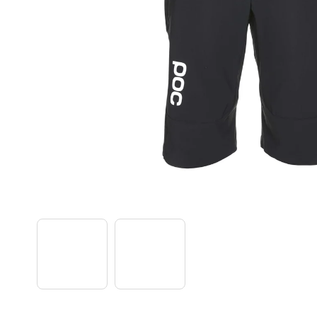
TREK PROCALIBER 8 FURY RED
€1 449