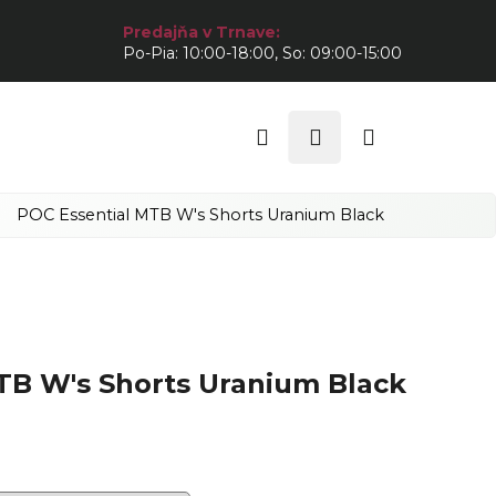
Predajňa v Trnave:
Po-Pia: 10:00-18:00, So: 09:00-15:00
Hľadať
Prihlásenie
Nákupný
košík
POC Essential MTB W's Shorts Uranium Black
TB W's Shorts Uranium Black