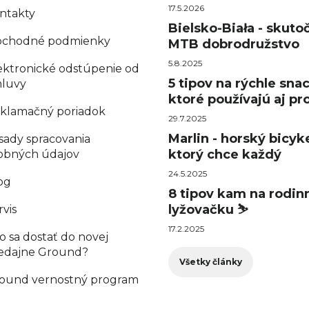
17.5.2026
ntakty
Bielsko-Biała - skuto
chodné podmienky
MTB dobrodružstvo
5.8.2025
ektronické odstúpenie od
5 tipov na rýchle sna
luvy
ktoré používajú aj pro
klamačný poriadok
29.7.2025
Marlin - horský bicyke
sady spracovania
ktorý chce každý
obných údajov
24.5.2025
og
8 tipov kam na rodin
lyžovačku ⛷️
rvis
17.2.2025
o sa dostať do novej
edajne Ground?
Všetky články
ound vernostný program