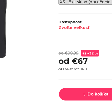
SPECI
TREK MARLIN 6 GEN 3 LAVA
CYPRES
2026
€979
Zvoľte veľkosť
od €99,99
až –32 %
od
€67
od
€54,47
bez DPH
Jednotková
cena:
Do košíka