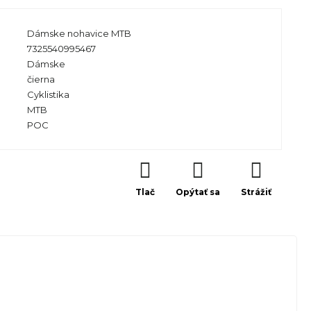
Dámske nohavice MTB
7325540995467
Dámske
čierna
Cyklistika
MTB
POC
Tlač
Opýtať sa
Strážiť