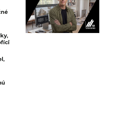
čné
cky,
fíci
l,
nú