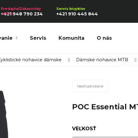
+421 948 790 234
+421 910 445 844
vanie
Servis
Komunita
O nás
Hľadať
yklistické nohavice dámske
Dámske nohavice MTB
Priemerné
Odporúčame
Neohodnotené
hodnotenie
produktu
POC Essential M
je
0,0
z
5
VEĽKOSŤ
hviezdičiek.