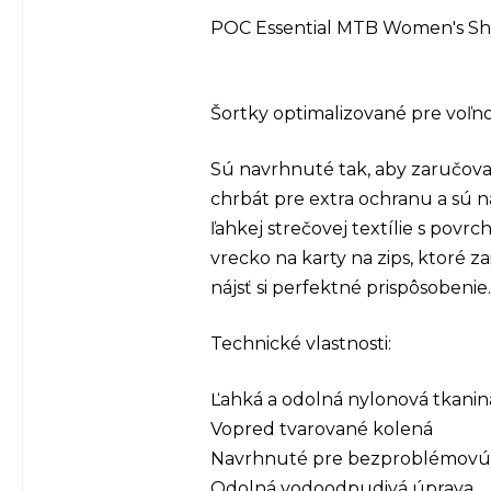
POC Essential MTB Women's Sh
Šortky optimalizované pre voľno
Sú navrhnuté tak, aby zaručova
chrbát pre extra ochranu a sú 
ľahkej strečovej textílie s po
vrecko na karty na zips, ktoré 
nájsť si perfektné prispôsobenie.
Technické vlastnosti:
Ľahká a odolná nylonová tkanin
Vopred tvarované kolená
Navrhnuté pre bezproblémovú k
Odolná vodoodpudivá úprava