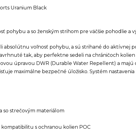
orts Uranium Black
sť pohybu a so ženským strihom pre väčšie pohodlie a v
li absolútnu voľnosť pohybu, a sú strihané do aktívnej
navrhnuté tak, aby perfektne sedeli na chráničoch kolie
vrchovou úpravou DWR (Durable Water Repellent) a majú
zaisťuje maximálne bezpečné úložisko. Systém nastaveni
a so strečovým materiálom
ompatibilitu s ochranou kolien POC