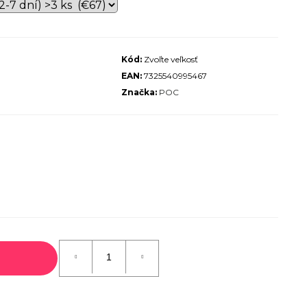
ALIZED SIRRUS X 3.0 GLOSS
S / COOL GREY REFLECTIVE
2025
Kód:
Zvoľte veľkosť
€600
EAN:
7325540995467
€899
Pôvodne:
Značka:
POC