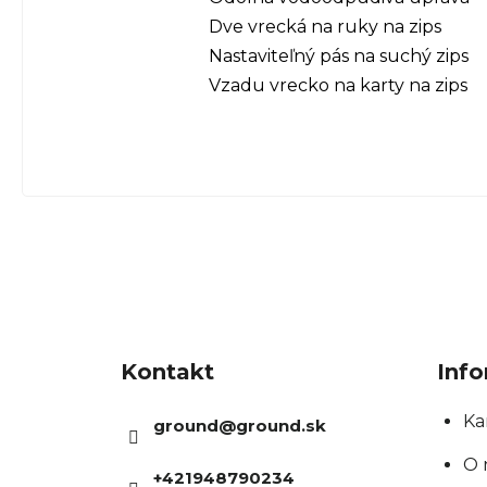
Dve vrecká na ruky na zips
Nastaviteľný pás na suchý zips
Vzadu vrecko na karty na zips
Z
á
Kontakt
Info
p
ä
Ka
ground
@
ground.sk
t
O 
+421948790234
i