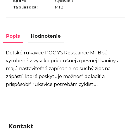
Šport
:
Cyklistika
Typ jazdca
:
MTB
Popis
Hodnotenie
Detské rukavice POC Y's Resistance MTB sú
vyrobené z vysoko priedušnej a pevnej tkaniny a
majú nastaviteľné zapínanie na suchý zips na
zápästí, ktoré poskytuje možnosť doladiť a
prispôsobiť rukavice potrebám cyklistu.
Z
á
Kontakt
p