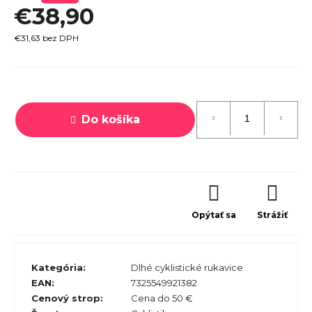
€38,90
r
ú
€31,63 bez DPH
č
a
Jednotková
m
cena:
e
Do košíka
PECIALIZED
IRRUS X 3.0
Opýtať sa
Strážiť
GLOSS
CYPRESS /
OOL GREY
EFLECTIVE
Kategória
:
Dlhé cyklistické rukavice
2025
EAN
:
7325549921382
€600
Cenový strop
:
Cena do 50 €
€899
vodne: