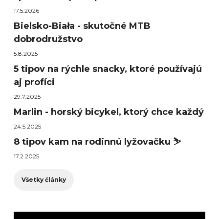
17.5.2026
Bielsko-Biała - skutočné MTB
dobrodružstvo
5.8.2025
5 tipov na rýchle snacky, ktoré používajú
aj profíci
29.7.2025
Marlin - horský bicykel, ktorý chce každý
24.5.2025
8 tipov kam na rodinnú lyžovačku ⛷️
17.2.2025
Všetky články