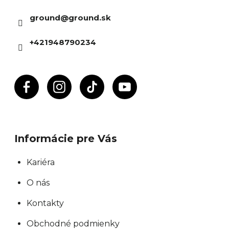
ä
ground
@
ground.sk
t
i
+421948790234
e
Informácie pre Vás
Kariéra
O nás
Kontakty
Obchodné podmienky