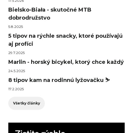
17.5.2026
Bielsko-Biała - skutočné MTB
dobrodružstvo
5.8.2025
5 tipov na rýchle snacky, ktoré používajú
aj profíci
29.7.2025
Marlin - horský bicykel, ktorý chce každý
24.5.2025
8 tipov kam na rodinnú lyžovačku ⛷️
17.2.2025
Všetky články