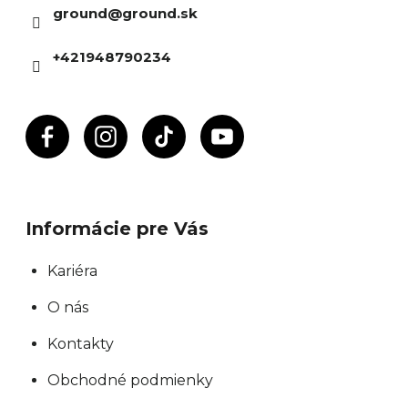
ground
@
ground.sk
t
n
i
á
+421948790234
e
j
s
ť
?
Informácie pre Vás
Hľadať
Kariéra
O nás
O
Kontakty
d
p
Obchodné podmienky
o