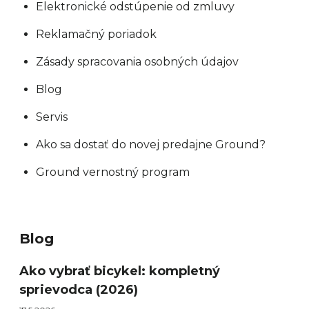
Elektronické odstúpenie od zmluvy
r
ú
Reklamačný poriadok
č
Zásady spracovania osobných údajov
a
Blog
m
e
Servis
Ako sa dostať do novej predajne Ground?
Ground vernostný program
TREK
MARLIN
6 GEN 3
Blog
LAVA
2026
Ako vybrať bicykel: kompletný
€979
sprievodca (2026)