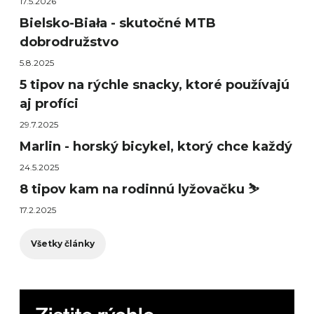
17.5.2026
Bielsko-Biała - skutočné MTB
dobrodružstvo
5.8.2025
5 tipov na rýchle snacky, ktoré používajú
aj profíci
29.7.2025
Marlin - horský bicykel, ktorý chce každý
24.5.2025
8 tipov kam na rodinnú lyžovačku ⛷️
17.2.2025
Všetky články