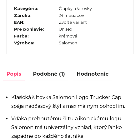
Kategória
:
Čiapky a šiltovky
Záruka
:
24 mesiacov
EAN
:
Zvoľte variant
Pre pohlavie
:
Unisex
Farba
:
krémová
Výrobca
:
Salomon
Popis
Podobné (1)
Hodnotenie
Klasická šiltovka Salomon Logo Trucker Cap
spája nadčasový štýl s maximálnym pohodlím.
Vďaka prehnutému šiltu a ikonickému logu
Salomon má univerzálny vzhľad, ktorý ľahko
zapadne do každého šatníka.