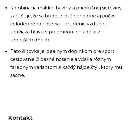
Kombinácia mäkkej bavlny a priedušnej sieťoviny
zaručuje, že sa budete cítiť pohodlne aj počas
celodenného nosenia – prúdenie vzduchu
udržiava hlavu v príjemnom chlade aj v
teplejších dňoch.
Táto šiltovka je ideálnym doplnkom pre šport,
cestovanie či bežné nosenie a vďaka rôznym
farebným variantom si každý nájde štýl, ktorý mu
sadne.
Z
á
Kontakt
p
ä