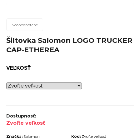
n
á
j
Priemerné
Neohodnotené
hodnotenie
s
produktu
Šiltovka Salomon LOGO TRUCKER
ť
je
CAP-ETHEREA
?
0,0
z
5
VEĽKOSŤ
hviezdičiek.
Hľadať
O
d
Zvoľte veľkosť
p
Značka:
Salomon
Kód:
Zvoľte veľkosť
o