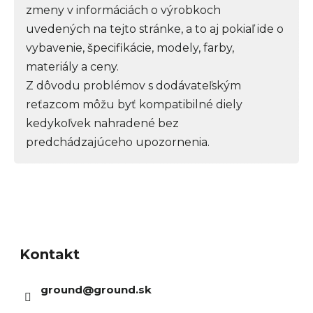
zmeny v informáciách o výrobkoch
uvedených na tejto stránke, a to aj pokiaľ ide o
vybavenie, špecifikácie, modely, farby,
materiály a ceny.
Z dôvodu problémov s dodávateľským
reťazcom môžu byť kompatibilné diely
kedykoľvek nahradené bez
predchádzajúceho upozornenia.
Z
á
Kontakt
p
ä
ground
@
ground.sk
t