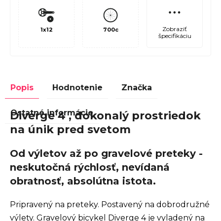
Zobraziť
1x12
700c
špecifikáciu
Popis
Hodnotenie
Značka
Ostatné informácie
Diverge 4 , dokonalý prostriedok
na únik pred svetom
Od výletov až po gravelové preteky -
neskutočná rýchlosť, nevídaná
obratnosť, absolútna istota.
Pripravený na preteky. Postavený na dobrodružné
výlety. Gravelový bicykel Diverge 4 je vyladený na