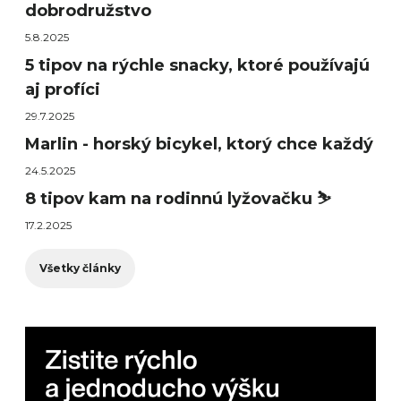
dobrodružstvo
5.8.2025
5 tipov na rýchle snacky, ktoré používajú
aj profíci
29.7.2025
Marlin - horský bicykel, ktorý chce každý
24.5.2025
8 tipov kam na rodinnú lyžovačku ⛷️
17.2.2025
Všetky články