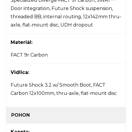
Specialized Diverge FACT 9r carbon, SWAT™
Door integration, Future Shock suspension,
threaded BB, internal routing, 12x142mm thru-
axle, flat-mount disc, UDH dropout
Materiál:
FACT 9r Carbon
Vidlica:
Future Shock 3.2 w/ Smooth Boot, FACT
Carbon 12x100mm, thru-axle, flat-mount disc
POHON
Kazeta: