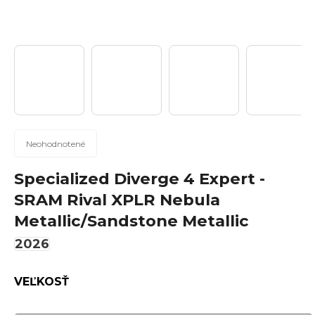
n
á
j
s
ť
?
Priemerné
Neohodnotené
hodnotenie
produktu
Specialized Diverge 4 Expert -
Hľadať
je
SRAM Rival XPLR Nebula
0,0
Metallic/Sandstone Metallic
z
5
2026
hviezdičiek.
O
d
VEĽKOSŤ
p
o