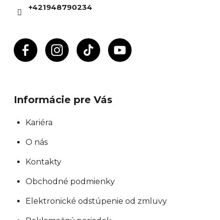
i
+421948790234
e
Informácie pre Vás
Kariéra
O nás
Kontakty
Obchodné podmienky
Elektronické odstúpenie od zmluvy