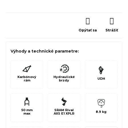
Opýtať sa
Strážiť
Výhody a technické parametre:
Karbónový
Hydraulické
UDH
rám
brzdy
50 mm
SRAM Rival
8.9 kg
max
AXS E1 XPLR