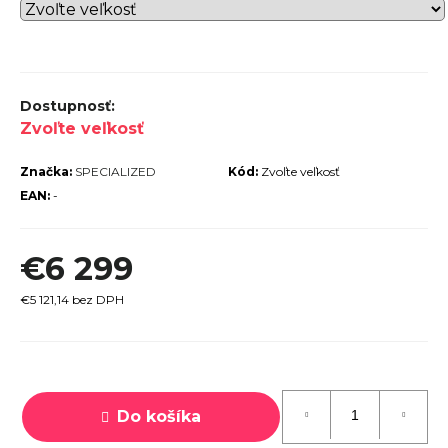
r
ú
č
a
Zvoľte veľkosť
m
e
Značka:
SPECIALIZED
Kód:
Zvoľte veľkosť
EAN:
-
€6 299
PECIALIZED
IRRUS X 3.0
€5 121,14 bez DPH
GLOSS
CYPRESS /
OOL GREY
EFLECTIVE
Jednotková
2025
cena:
€600
Do košíka
€899
vodne: