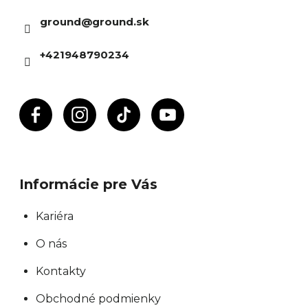
ä
a
ground
@
ground.sk
t
c
i
i
+421948790234
e
e
p
r
v
k
y
Informácie pre Vás
v
ý
Kariéra
p
O nás
i
s
Kontakty
u
Obchodné podmienky