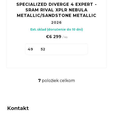
SPECIALIZED DIVERGE 4 EXPERT -
SRAM RIVAL XPLR NEBULA
METALLIC/SANDSTONE METALLIC
2026
Ext. sklad (doručenie do 10 dní)
€6 299
/ ks
49
52
7
položiek celkom
O
v
Z
l
á
á
Kontakt
p
d