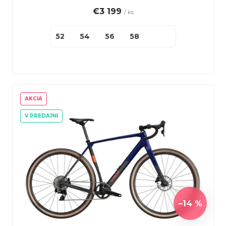
v
o
€3 199
/ ks
v
52
54
56
58
AKCIA
V PREDAJNI
–14 %