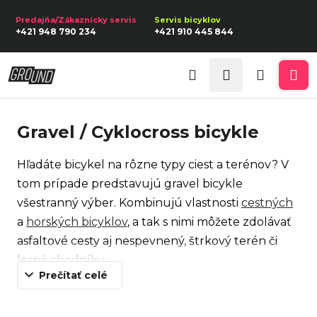
K
Prejsť
na
o
Späť
Späť
+421 948 790 234
+421 910 445 844
obsah
š
í
Prihlásenie
Č
k
Hľadať
Nákupn
Me
o
p
košík
Gravel / Cyklocross bicykle
o
t
Hľadáte bicykel na rôzne typy ciest a terénov? V
r
tom prípade predstavujú gravel bicykle
e
všestranný výber. Kombinujú vlastnosti
cestných
b
a
horských bicyklov
, a tak s nimi môžete zdolávať
u
asfaltové cesty aj nespevnený, štrkový terén či
j
lesné chodníky.
e
Prečítať celé
Majú širšie pneumatiky ako klasické cestné
t
bicykle, čo vám zaistí stabilitu pri cyklovýlete v
e