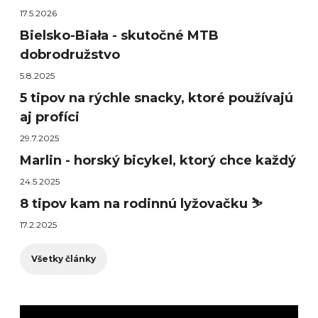
17.5.2026
Bielsko-Biała - skutočné MTB
dobrodružstvo
5.8.2025
5 tipov na rýchle snacky, ktoré používajú
aj profíci
29.7.2025
Marlin - horský bicykel, ktorý chce každý
24.5.2025
8 tipov kam na rodinnú lyžovačku ⛷️
17.2.2025
Všetky články