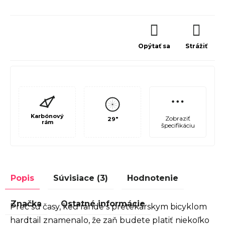
Opýtať sa
Strážiť
Karbónový
Zobraziť
29"
rám
špecifikáciu
Popis
Súvisiace (3)
Hodnotenie
Značka
Ostatné informácie
Preč sú časy, keď rande s pretekárskym bicyklom
hardtail znamenalo, že zaň budete platiť niekoľko