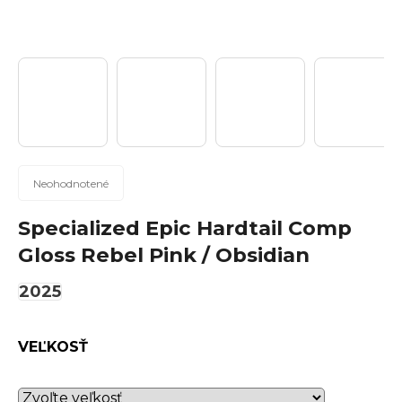
n
á
j
s
ť
?
Priemerné
Neohodnotené
hodnotenie
produktu
Specialized Epic Hardtail Comp
Hľadať
je
Gloss Rebel Pink / Obsidian
0,0
z
2025
5
hviezdičiek.
O
d
VEĽKOSŤ
p
o