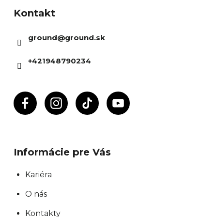
á
Kontakt
p
ä
ground
@
ground.sk
t
i
+421948790234
e
Informácie pre Vás
Kariéra
O nás
Kontakty