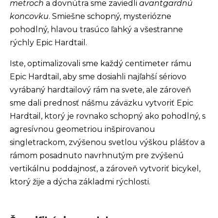
metroch
a dovnútra sme zaviedli
avantgardnú
koncovku
. Smiešne schopný, mysteriózne
pohodlný, hlavou trasúco ľahký a všestranne
rýchly Epic Hardtail.
Iste, optimalizovali sme každý centimeter rámu
Epic Hardtail, aby sme dosiahli najľahší sériovo
vyrábaný hardtailový rám na svete, ale zároveň
sme dali prednosť nášmu záväzku vytvoriť Epic
Hardtail, ktorý je rovnako schopný ako pohodlný, s
agresívnou geometriou inšpirovanou
singletrackom, zvýšenou svetlou výškou plášťov a
rámom posadnuto navrhnutým pre zvýšenú
vertikálnu poddajnosť, a zároveň vytvoriť bicykel,
ktorý žije a dýcha základmi rýchlosti.