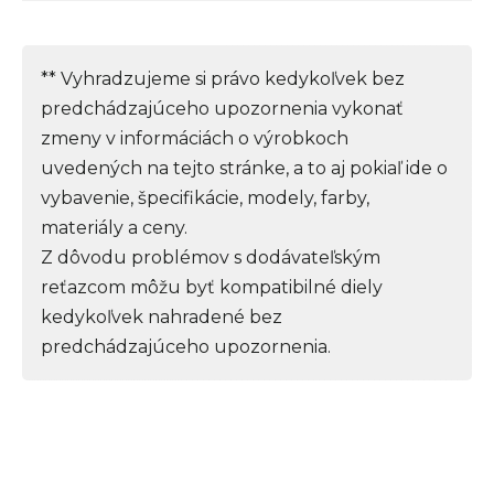
** Vyhradzujeme si právo kedykoľvek bez
predchádzajúceho upozornenia vykonať
zmeny v informáciách o výrobkoch
uvedených na tejto stránke, a to aj pokiaľ ide o
vybavenie, špecifikácie, modely, farby,
materiály a ceny.
Z dôvodu problémov s dodávateľským
reťazcom môžu byť kompatibilné diely
kedykoľvek nahradené bez
predchádzajúceho upozornenia.
Z