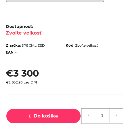
r
ú
č
a
Zvoľte veľkosť
m
Značka:
SPECIALIZED
Kód:
Zvoľte veľkosť
e
EAN:
-
€3 300
€2 682,93 bez DPH
TREK
MARLIN
6 GEN 3
LAVA
Jednotková
2026
cena:
€979
Do košíka