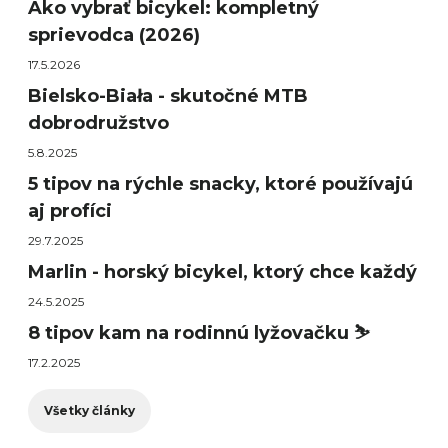
Ako vybrať bicykel: kompletný
sprievodca (2026)
17.5.2026
Bielsko-Biała - skutočné MTB
dobrodružstvo
5.8.2025
5 tipov na rýchle snacky, ktoré používajú
aj profíci
29.7.2025
Marlin - horský bicykel, ktorý chce každý
24.5.2025
8 tipov kam na rodinnú lyžovačku ⛷️
17.2.2025
Všetky články