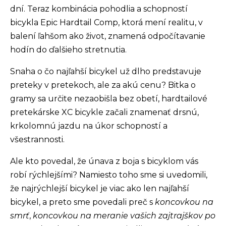
dní. Teraz kombinácia pohodlia a schopností
bicykla Epic Hardtail Comp, ktorá mení realitu, v
balení ľahšom ako život, znamená odpočítavanie
hodín do ďalšieho stretnutia.
Snaha o čo najľahší bicykel už dlho predstavuje
preteky v pretekoch, ale za akú cenu? Bitka o
gramy sa určite nezaobišla bez obetí, hardtailové
pretekárske XC bicykle začali znamenať drsnú,
krkolomnú jazdu na úkor schopností a
všestrannosti.
Ale kto povedal, že únava z boja s bicyklom vás
robí rýchlejšími? Namiesto toho sme si uvedomili,
že najrýchlejší bicykel je viac ako len najľahší
bicykel, a preto sme povedali preč s
koncovkou na
smrť
,
koncovkou na meranie vašich zajtrajškov po