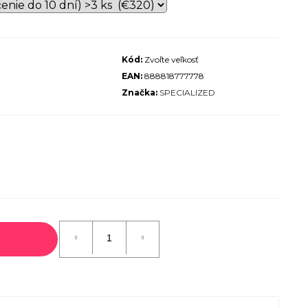
ALIZED SIRRUS X 3.0 GLOSS
S / COOL GREY REFLECTIVE
2025
Kód:
Zvoľte veľkosť
€600
EAN:
888818777778
€899
Pôvodne:
Značka:
SPECIALIZED