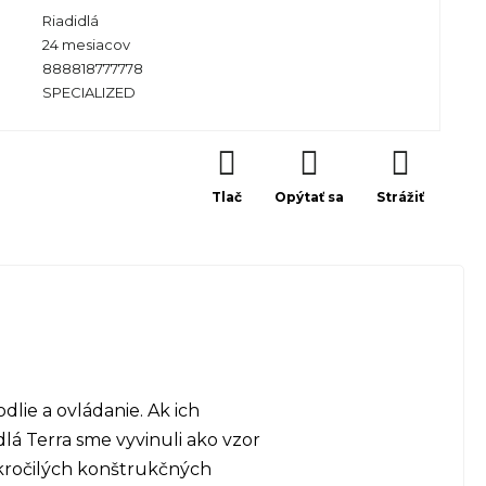
Riadidlá
24 mesiacov
888818777778
SPECIALIZED
Tlač
Opýtať sa
Strážiť
lie a ovládanie. Ak ich
lá Terra sme vyvinuli ako vzor
okročilých konštrukčných