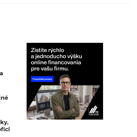
a
čné
cky,
fíci