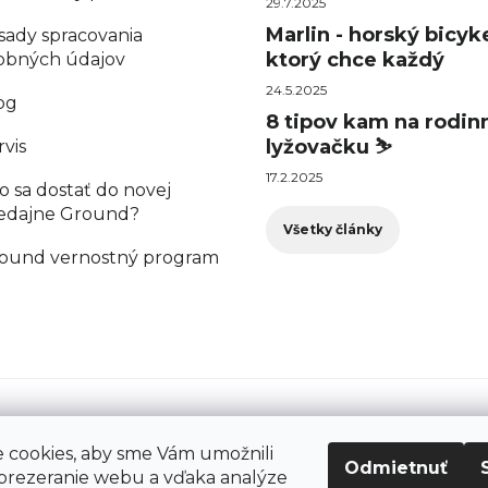
29.7.2025
Marlin - horský bicyke
sady spracovania
ktorý chce každý
obných údajov
24.5.2025
og
8 tipov kam na rodin
lyžovačku ⛷️
rvis
17.2.2025
o sa dostať do novej
edajne Ground?
Všetky články
ound vernostný program
cookies, aby sme Vám umožnili
Odmietnuť
prezeranie webu a vďaka analýze