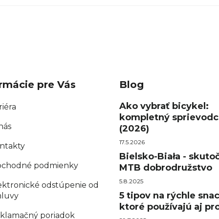
rmácie pre Vás
Blog
Ako vybrať bicykel:
riéra
kompletný sprievodc
nás
(2026)
17.5.2026
ntakty
Bielsko-Biała - skuto
chodné podmienky
MTB dobrodružstvo
5.8.2025
ektronické odstúpenie od
5 tipov na rýchle sna
luvy
ktoré používajú aj pro
klamačný poriadok