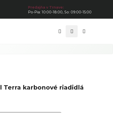
Predajňa v Trnave:
Po-Pia: 10:00-18:00, So: 09:00-15:00
Hľadať
Prihlásenie
Nákupný
košík
l Terra karbonové riadidlá