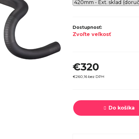
SPECI
TREK MARLIN 6 GEN 3 LAVA
CYPRES
2026
€979
Zvoľte veľkosť
€320
€260,16 bez DPH
Jednotková
cena:
Do košíka