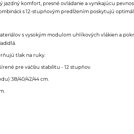
ý jazdný komfort, presné ovládanie a vynikajúcu pevnosť
kombinácii s 12-stupňovým predĺžením poskytujú optimál
ateriálov s vysokým modulom uhlíkových vlákien a pokr
adidlá.
rňujú tlak na ruky.
šírené pre väčšiu stabilitu - 12 stupňov.
tredu) 38/40/42/44 cm.
m.