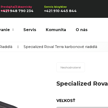
+421 948 790 234
+421 910 445 844
vanie
Servis
Komunita
O nás
Hľadať
Riadidlá
Specialized Roval Terra karbonové riadidlá
Priemerné
Odporúčame
Neohodnotené
hodnotenie
produktu
Specialized Rova
je
0,0
z
5
VEĽKOSŤ
hviezdičiek.