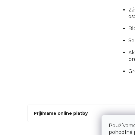
Zá
os
Bl
Se
Ak
pr
Gr
Prijímame online platby
Používame 
pohodlné 