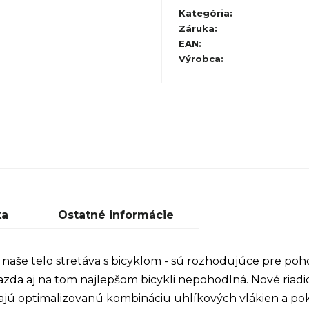
Kategória
:
Záruka
:
EAN
:
Výrobca
:
ka
Ostatné informácie
naše telo stretáva s bicyklom - sú rozhodujúce pre pohod
azda aj na tom najlepšom bicykli nepohodlná. Nové riadid
Majú optimalizovanú kombináciu uhlíkových vlákien a p