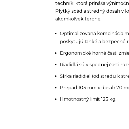
techník, ktorá prináša výnimočn
Plytký spád a stredný dosah v 
akomkoľvek teréne.
Optimalizovaná kombinácia m
poskytujú ľahké a bezpečné ri
Ergonomické horné časti zmie
Riadidlá sú v spodnej časti roz
Šírka riadidiel (od stredu k s
Prepad 103 mm x dosah 70 m
Hmotnostný limit 125 kg.