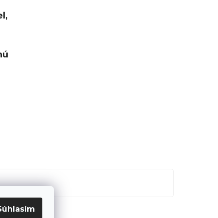
l,
nú
Súhlasím