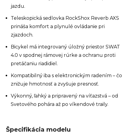
jazdu.
Teleskopická sedlovka RockShox Reverb AXS
prináša komfort a plynulé ovládanie pri
zjazdoch.
Bicykel má integrovaný úložný priestor SWAT
4.0 v spodnej rámovej rúrke a ochranu proti
pretáčaniu riadidiel.
Kompatibilný iba s elektronickým radením – čo
znižuje hmotnosť a zvyšuje presnosť.
Výkonný, ľahký a pripravený na víťazstvá – od
Svetového pohára až po víkendové traily.
Špecifikácia modelu