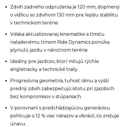
Zdvih zadného odpruženia je 120 mm, doplnený
o vidlicu so zdvihom 130 mm pre lepšiu stabilitu
v technickom teréne.
Vďaka aktualizovanej kinematike a tlmiču
naladenému tímom Ride Dynamics ponúka
plynulú jazdu v náročnom teréne.
Ideálny pre jazdcov, ktorí milujú rýchle
singletracky a technické traily.
Progresívna geometria, tuhosť rámu a vyšší
predný zdvih zabezpečujú istotu pri zjazdoch
bez kompromisov v stúpaniach.
V porovnaní s predchádzajúcou generáciou
pohlcuje o 12 % viac nárazov a vibrácií, čo znižuje
únavu.