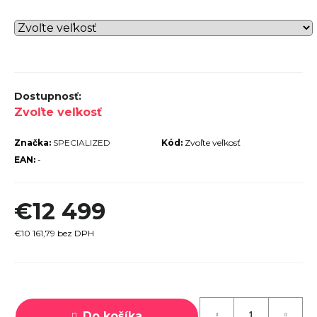
r
ú
č
a
m
Zvoľte veľkosť
e
Značka:
SPECIALIZED
Kód:
Zvoľte veľkosť
EAN:
-
€12 499
TREK
MARLIN
€10 161,79 bez DPH
6 GEN 3
LAVA
2026
Jednotková
€979
cena:
Do košíka