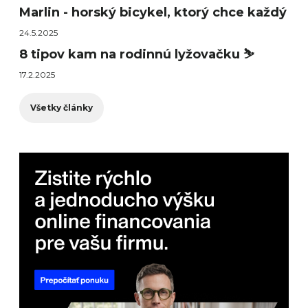
Marlin - horský bicykel, ktorý chce každý
24.5.2025
8 tipov kam na rodinnú lyžovačku ⛷️
17.2.2025
Všetky články