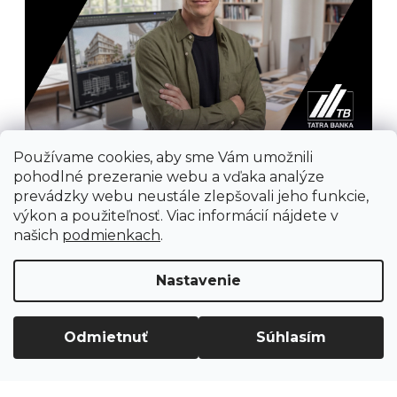
Používame cookies, aby sme Vám umožnili
pohodlné prezeranie webu a vďaka analýze
prevádzky webu neustále zlepšovali jeho funkcie,
výkon a použiteľnosť. Viac informácií nájdete v
našich
podmienkach
.
Prijímame online platby
Nastavenie
Odmietnuť
Súhlasím
Vytvoril Shoptet
Copyright 2026
Ground Cycling Store
. Všetky