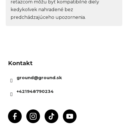
reťazcom môžu byť kompatibilné diely
kedykoľvek nahradené bez
predchádzajúceho upozornenia.
Z
á
Kontakt
p
ä
ground
@
ground.sk
t
i
+421948790234
e