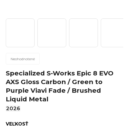
n
á
j
s
ť
?
Priemerné
Neohodnotené
hodnotenie
produktu
Specialized S-Works Epic 8 EVO
Hľadať
je
AXS Gloss Carbon / Green to
0,0
Purple Viavi Fade / Brushed
z
5
Liquid Metal
hviezdičiek.
O
2026
d
p
VEĽKOSŤ
o