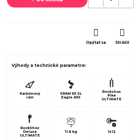
Opýtať sa
Strážiť
Výhody a technické parametre:
Rockshox
Karbónový
SRAM XX SL
Pike
rám
Eagle AXS
ULTIMATE
RockShox
11.6 kg
1x12
Deluxe
ULTIMATE