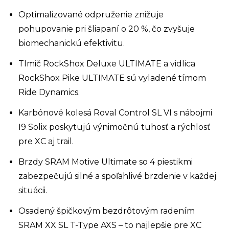
Optimalizované odpruženie znižuje
pohupovanie pri šliapaní o 20 %, čo zvyšuje
biomechanickú efektivitu.
Tlmič RockShox Deluxe ULTIMATE a vidlica
RockShox Pike ULTIMATE sú vyladené tímom
Ride Dynamics.
Karbónové kolesá Roval Control SL VI s nábojmi
I9 Solix poskytujú výnimočnú tuhosť a rýchlosť
pre XC aj trail.
Brzdy SRAM Motive Ultimate so 4 piestikmi
zabezpečujú silné a spoľahlivé brzdenie v každej
situácii.
Osadený špičkovým bezdrôtovým radením
SRAM XX SL T-Type AXS – to najlepšie pre XC