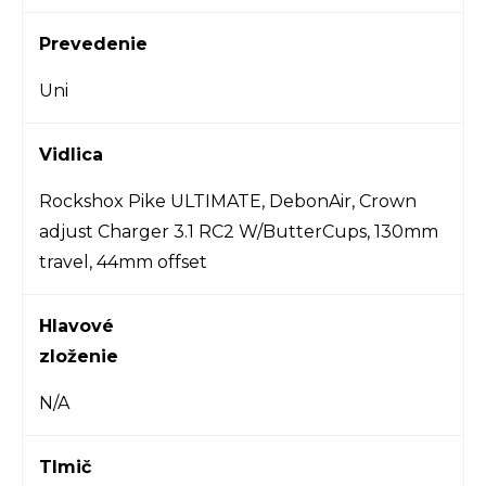
Prevedenie
Uni
Vidlica
Rockshox Pike ULTIMATE, DebonAir, Crown
adjust Charger 3.1 RC2 W/ButterCups, 130mm
travel, 44mm offset
Hlavové
zloženie
N/A
Tlmič