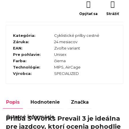
Opýtať sa
Strážiť
Kategória
:
Cyklistické prilby cestné
Záruka
:
24 mesiacov
EAN
:
Zvoľte variant
Pre pohlavie
:
Unisex
Farba
:
čierna
Technológie
:
MIPS, AirCage
Výrobca
:
SPECIALIZED
Popis
Hodnotenie
Značka
Ostatné informácie
Prilba S-Works Prevail 3 je ideálna
pre jazdcov, ktorí ocenia pohodlie