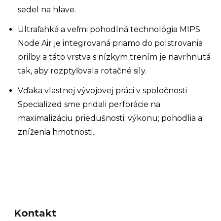
sedel na hlave.
Ultraľahká a veľmi pohodlná technológia MIPS
Node Air je integrovaná priamo do polstrovania
prilby a táto vrstva s nízkym trením je navrhnutá
tak, aby rozptyľovala rotačné sily.
Vďaka vlastnej vývojovej práci v spoločnosti
Specialized sme pridali perforácie na
maximalizáciu priedušnosti; výkonu; pohodlia a
zníženia hmotnosti.
Z
á
Kontakt
p