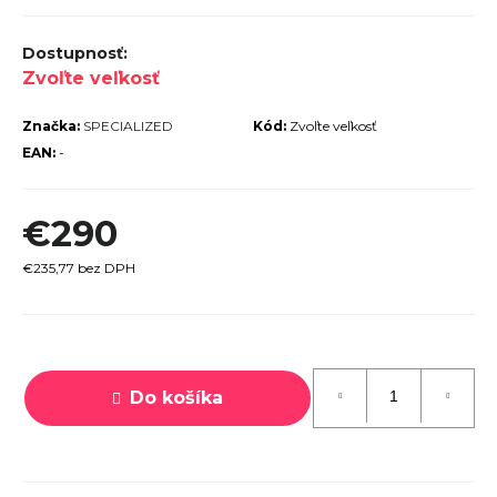
r
ú
Zvoľte veľkosť
č
a
Značka:
SPECIALIZED
Kód:
Zvoľte veľkosť
m
EAN:
-
e
€290
€235,77 bez DPH
TREK
Jednotková
MARLIN
6 GEN 3
cena:
LAVA
Do košíka
2026
€979