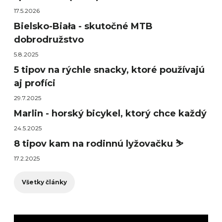
17.5.2026
Bielsko-Biała - skutočné MTB
dobrodružstvo
5.8.2025
5 tipov na rýchle snacky, ktoré používajú
aj profíci
29.7.2025
Marlin - horský bicykel, ktorý chce každý
24.5.2025
8 tipov kam na rodinnú lyžovačku ⛷️
17.2.2025
Všetky články