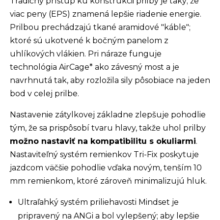
Tradičný prístup ku konštrukcii prilby je taký; že
viac peny (EPS) znamená lepšie riadenie energie.
Prilbou prechádzajú tkané aramidové "káble";
ktoré sú ukotvené k bočným panelom z
uhlíkových vlákien. Pri náraze funguje
technológia AirCage* ako závesný most a je
navrhnutá tak, aby rozložila sily pôsobiace na jeden
bod v celej prilbe.
Nastavenie zátylkovej základne zlepšuje pohodlie
tým, že sa prispôsobí tvaru hlavy, takže uhol prilby
možno nastaviť na kompatibilitu s okuliarmi
.
Nastaviteľný systém remienkov Tri-Fix poskytuje
jazdcom väčšie pohodlie vďaka novým, tenším 10
mm remienkom, ktoré zároveň minimalizujú hluk.
Ultraľahký systém priliehavosti Mindset je
pripravený na ANGi a bol vylepšený; aby lepšie