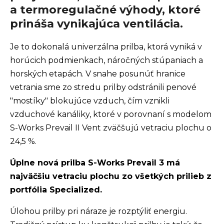
a termoregulačné výhody, ktoré
prináša vynikajúca ventilácia.
Je to dokonalá univerzálna prilba, ktorá vyniká v
horúcich podmienkach, náročných stúpaniach a
horských etapách. V snahe posunúť hranice
vetrania sme zo stredu prilby odstránili penové
"mostíky" blokujúce vzduch, čím vznikli
vzduchové kanáliky, ktoré v porovnaní s modelom
S-Works Prevail II Vent zväčšujú vetraciu plochu o
24,5 %.
Úplne nová prilba S-Works Prevail 3 má
najväčšiu vetraciu plochu zo všetkých prilieb z
portfólia Specialized.
Úlohou prilby pri náraze je rozptýliť energiu.