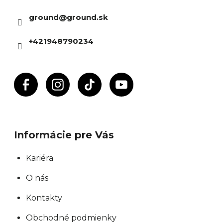
ä
ground
@
ground.sk
t
i
+421948790234
e
Informácie pre Vás
Kariéra
O nás
Kontakty
Obchodné podmienky