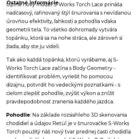
Ostatné informácie
Úplne nový model S-Works Torch Lace prináša
nadčasový, rafinovaný štýl šnurovania s nevídanou
úrovňou efektivity, ľahkosti a pohodlia vďaka
geometrii tela. To všetko dohromady vytvára
topánku, ktorá sa na nohe stráca, ale zároveň si
žiada, aby ste ju videli.
Tak ako každá topánka, ktorú vyrábame, aj S-
Works Torch Lace začína s Body Geometry -
identifikovať problém, vyriešiť ho pomocou
dizajnu, potvrdiť ho vedeckými poznatkami - s
cieľom zlepšiť pohodlie, zvýšiť výkon a znížiť
pravdepodobnosť zranenia každého jazdca.
Pohodlie
: Na základe rozsiahleho 3D skenovania
chodidiel a údajov Retül je v šnurovačke S-Works
Torch použitý náš nový tvar prednej časti chodidla