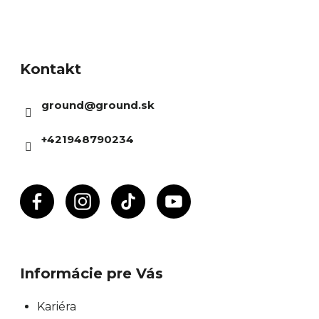
Z
á
Kontakt
p
ä
ground
@
ground.sk
t
i
+421948790234
e
Informácie pre Vás
Kariéra