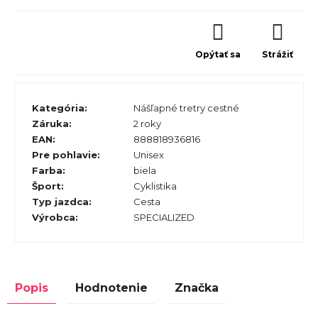
Opýtať sa
Strážiť
Kategória
:
Nášľapné tretry cestné
Záruka
:
2 roky
EAN
:
888818936816
Pre pohlavie
:
Unisex
Farba
:
biela
Šport
:
Cyklistika
Typ jazdca
:
Cesta
Výrobca
:
SPECIALIZED
Popis
Hodnotenie
Značka