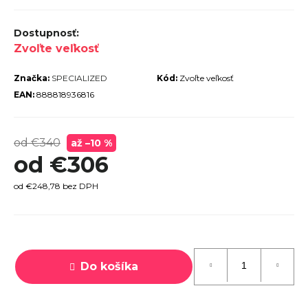
r
ú
Zvoľte veľkosť
č
a
Značka:
SPECIALIZED
Kód:
Zvoľte veľkosť
m
EAN:
888818936816
e
od €340
až –10 %
od
€306
od
€248,78
bez DPH
TREK
MARLIN
6 GEN 3
Jednotková
LAVA
cena:
2026
Do košíka
€979