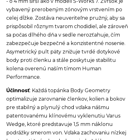
- o 4 mm širší ako v modeli S-Works 7. Zvršok je
vybavený prerobeným zónovým vrstvením po
celej dĺžke. Zostáva neuveriteľne pružný, aby sa
prispôsobil rôznym tvarom chodidiel, ale zároveň
sa počas dlhého dňa v sedle nerozťahuje, čím
zabezpečuje bezpečné a konzistentné nosenie.
Asymetrický pult päty znižuje tvrdé dotykové
body proti členku a stále poskytuje stabilitu
kolena overenú naším tímom Human
Performance.
Účinnosť
: Každá topánka Body Geometry
optimalizuje zarovnanie členkov, kolien a bokov
pre stabilný a plynulý chod vďaka nášmu
patentovanému klínovému vyklenutiu Varus
Wedge, ktoré predstavuje 1,5 mm náklonu
podrážky smerom von. Vďaka zachovaniu nízkej