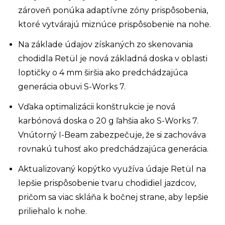
zároveň ponúka adaptívne zóny prispôsobenia,
ktoré vytvárajú miznúce prispôsobenie na nohe.
Na základe údajov získaných zo skenovania
chodidla Retül je nová základná doska v oblasti
loptičky o 4 mm širšia ako predchádzajúca
generácia obuvi S-Works 7.
Vďaka optimalizácii konštrukcie je nová
karbónová doska o 20 g ľahšia ako S-Works 7.
Vnútorný I-Beam zabezpečuje, že si zachováva
rovnakú tuhosť ako predchádzajúca generácia.
Aktualizovaný kopýtko využíva údaje Retül na
lepšie prispôsobenie tvaru chodidiel jazdcov,
pričom sa viac skláňa k bočnej strane, aby lepšie
priliehalo k nohe.