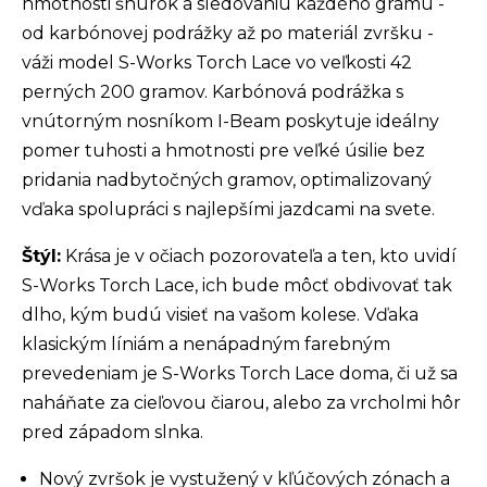
hmotnosti šnúrok a sledovaniu každého gramu -
od karbónovej podrážky až po materiál zvršku -
váži model S-Works Torch Lace vo veľkosti 42
perných 200 gramov. Karbónová podrážka s
vnútorným nosníkom I-Beam poskytuje ideálny
pomer tuhosti a hmotnosti pre veľké úsilie bez
pridania nadbytočných gramov, optimalizovaný
vďaka spolupráci s najlepšími jazdcami na svete.
Štýl:
Krása je v očiach pozorovateľa a ten, kto uvidí
S-Works Torch Lace, ich bude môcť obdivovať tak
dlho, kým budú visieť na vašom kolese. Vďaka
klasickým líniám a nenápadným farebným
prevedeniam je S-Works Torch Lace doma, či už sa
naháňate za cieľovou čiarou, alebo za vrcholmi hôr
pred západom slnka.
Nový zvršok je vystužený v kľúčových zónach a