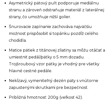
Asymetrický pätový pult podporuje mediálnu
stranu a zároveň odstraňuje materiál z laterálnej
strany, čo umožňuje nižší golier.
Šnurovacie zapínanie zachováva najväčšiu
možnosť prispôsobiť si topánku pozdĺž celého
chodidla.
Matice pätiek z titánovej zliatiny sa môžu otáčať a
umiestniť pedál/pätky o 5 mm dozadu.
Trojšroubový vzor pätky je vhodný pre všetky
hlavné cestné pedále.
Nekĺzavý, vymeniteľný dezén päty s vnútorne
zapustenými skrutkami pre bezpečnosť.
Približná hmotnosť: 200g (veľkosť 42).