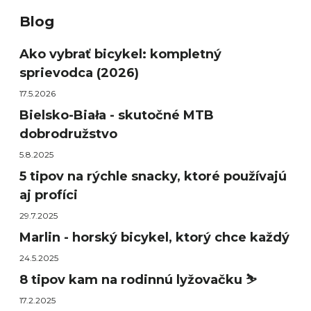
Blog
Ako vybrať bicykel: kompletný
sprievodca (2026)
17.5.2026
Bielsko-Biała - skutočné MTB
dobrodružstvo
5.8.2025
5 tipov na rýchle snacky, ktoré používajú
aj profíci
29.7.2025
Marlin - horský bicykel, ktorý chce každý
24.5.2025
8 tipov kam na rodinnú lyžovačku ⛷️
17.2.2025