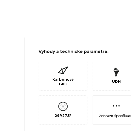
Výhody a technické parametre:
Karbónový
UDH
rám
Zobraziť špecifikác
29"/27.5"