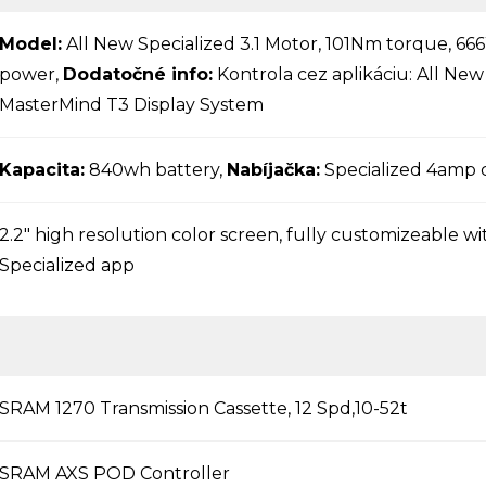
Model:
All New Specialized 3.1 Motor, 101Nm torque, 6
power,
Dodatočné info:
Kontrola cez aplikáciu: All New
MasterMind T3 Display System
Kapacita:
840wh battery,
Nabíjačka:
Specialized 4amp 
2.2" high resolution color screen, fully customizeable wi
Specialized app
SRAM 1270 Transmission Cassette, 12 Spd,10-52t
SRAM AXS POD Controller