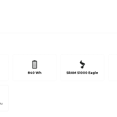
840 Wh
SRAM S1000 Eagle
iu