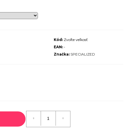
ALIZED SIRRUS X 3.0 GLOSS
S / COOL GREY REFLECTIVE
2025
€600
€899
Pôvodne:
Kód:
Zvoľte veľkosť
EAN:
-
Značka:
SPECIALIZED