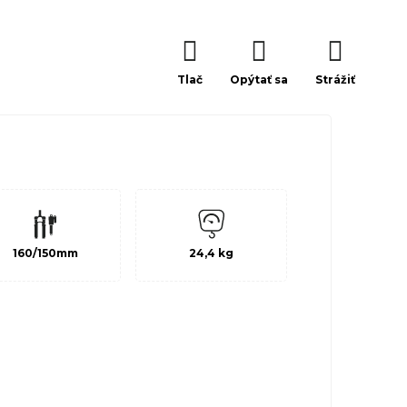
Tlač
Opýtať sa
Strážiť
160/150mm
24,4 kg