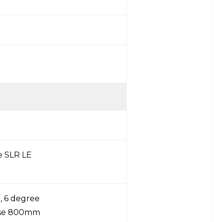
e SLR LE
, 6 degree
rise 800mm