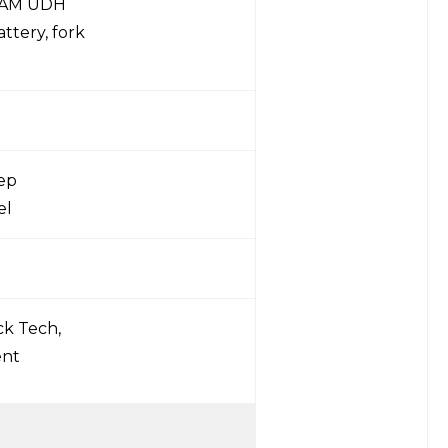
SRAM UDH
ttery, fork
ep
el
k Tech,
ent