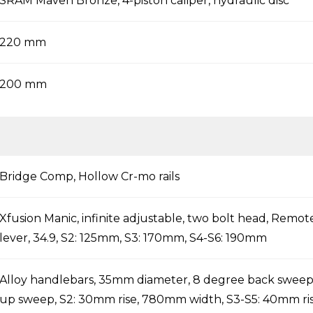
SRAM Maven Bronze, 4-piston caliper, hydraulic disc
220 mm
200 mm
Bridge Comp, Hollow Cr-mo rails
Xfusion Manic, infinite adjustable, two bolt head, Remot
lever, 34.9, S2: 125mm, S3: 170mm, S4-S6: 190mm
Alloy handlebars, 35mm diameter, 8 degree back sweep
up sweep, S2: 30mm rise, 780mm width, S3-S5: 40mm 