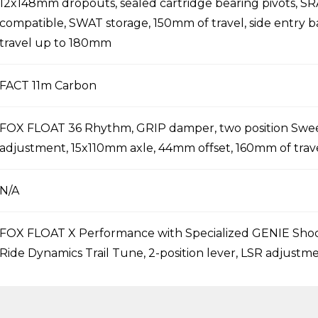
12x148mm dropouts, sealed cartridge bearing pivots, 
compatible, SWAT storage, 150mm of travel, side entry ba
travel up to 180mm
FACT 11m Carbon
FOX FLOAT 36 Rhythm, GRIP damper, two position Swe
adjustment, 15x110mm axle, 44mm offset, 160mm of trav
N/A
FOX FLOAT X Performance with Specialized GENIE Shoc
Ride Dynamics Trail Tune, 2-position lever, LSR adjustm