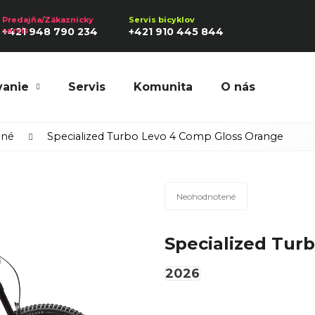
+421 948 790 234
+421 910 445 844
vanie
Servis
Komunita
O nás
Hľadať
ené
Specialized Turbo Levo 4 Comp Gloss Orange
Priemerné
Odporúčame
Neohodnotené
hodnotenie
produktu
Specialized Tur
je
0,0
2026
z
5
hviezdičiek.