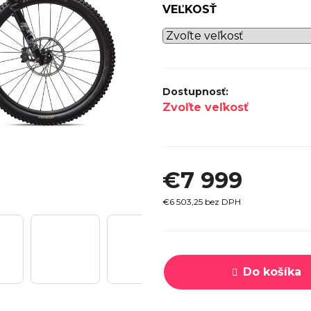
VEĽKOSŤ
SPECI
TREK MARLIN 6 GEN 3 LAVA
CYPRES
2026
€979
Zvoľte veľkosť
€7 999
€6 503,25 bez DPH
Jednotková
cena:
Do košíka