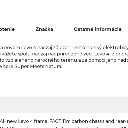
otenie
Značka
Ostatné informácie
na novom Levo 4 naozaj záležať. Tento horský elektrobicy
okážete spolu naozaj nadprirodzené veci. Levo 4 je prip
j do vzdialeného náročného terénu a za pomoci jeho nad
 Where Super Meets Natural.
All new Levo 4 frame, FACT 11m carbon chassis and rear-