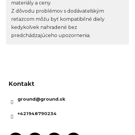
materiály a ceny.
Z dôvodu problémov s dodávateľským
reťazcom môžu byť kompatibilné diely
kedykoľvek nahradené bez
predchádzajúceho upozornenia.
Z
á
Kontakt
p
ä
ground
@
ground.sk
t
i
+421948790234
e