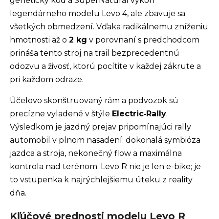
genetický kód a SuperNatural výkon
legendárneho modelu Levo 4, ale zbavuje sa
všetkých obmedzení. Vďaka radikálnemu zníženiu
hmotnosti až o
2 kg
v porovnaní s predchodcom
prináša tento stroj na trail bezprecedentnú
odozvu a živosť, ktorú pocítite v každej zákrute a
pri každom odraze.
Účelovo skonštruovaný rám a podvozok sú
precízne vyladené v štýle
Electric‑Rally
.
Výsledkom je jazdný prejav pripomínajúci rally
automobil v plnom nasadení: dokonalá symbióza
jazdca a stroja, nekonečný flow a maximálna
kontrola nad terénom. Levo R nie je len e-bike; je
to vstupenka k najrýchlejšiemu úteku z reality
dňa.
Kľúčové prednosti modelu Levo R