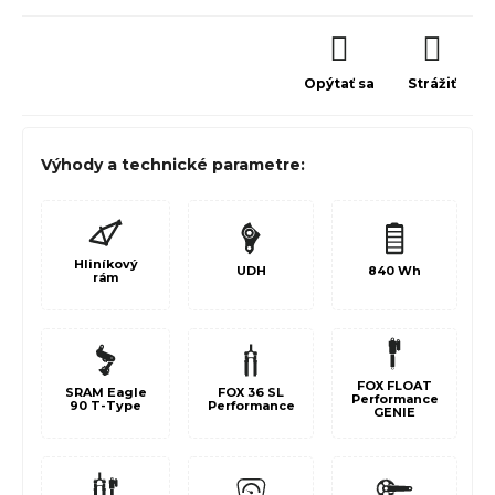
Opýtať sa
Strážiť
Výhody a technické parametre:
Hliníkový
UDH
840
Wh
rám
FOX FLOAT
SRAM Eagle
FOX 36 SL
Performance
90 T-Type
Performance
GENIE