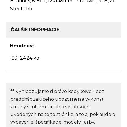
Bearings, 6-Bolt, 12X148mm Thru-Axle, 32H, Xd
Steel Fhb;
ĎAĽŠIE INFORMÁCIE
Hmotnosť:
(S3) 24.24 kg
** Vyhradzujeme si právo kedykoľvek bez
predchádzajúceho upozornenia vykonať
zmeny v informáciách o výrobkoch
uvedených na tejto stránke, a to aj pokiaľ ide o
vybavenie, špecifikácie, modely, farby,