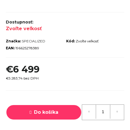
r
ú
č
Zvoľte veľkosť
a
m
Značka:
SPECIALIZED
Kód:
Zvoľte veľkosť
e
EAN:
196625278389
€6 499
€5 283,74 bez DPH
TREK
MARLIN
6 GEN 3
Jednotková
LAVA
cena:
2026
Do košíka
€979