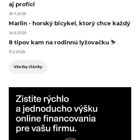
aj profíci
29.7.2025
Marlin - horský bicykel, ktorý chce každý
24.5.2025
8 tipov kam na rodinnú lyžovačku ⛷️
17.2.2025
Všetky články