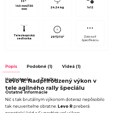
140 mm/130
24.24 kg
1x12
mm
Teleskopická
Zobraziť
29"/27.5"
sedlovka
špecifikáciu
Popis
Podobné (1)
Videá (1)
Hodnotenie
Značka
Levo R: Nadprirodzený výkon v
tele agilného rally špeciálu
Ostatné informácie
Nič s tak brutálnym výkonom doteraz nepôsobilo
tak neuveriteľne obratne.
Levo R
preberá