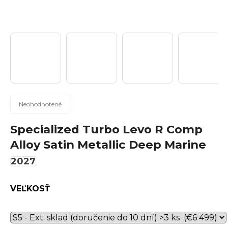
n
á
j
s
ť
?
Priemerné
Neohodnotené
hodnotenie
produktu
Specialized Turbo Levo R Comp
Hľadať
je
Alloy Satin Metallic Deep Marine
0,0
z
2027
5
hviezdičiek.
O
VEĽKOSŤ
d
p
o