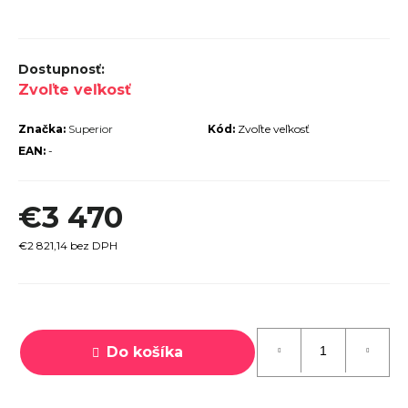
r
ú
č
Zvoľte veľkosť
a
m
Značka:
Superior
Kód:
Zvoľte veľkosť
e
EAN:
-
€3 470
€2 821,14 bez DPH
PECIALIZED
IRRUS X 3.0
GLOSS
CYPRESS /
Jednotková
OOL GREY
cena:
EFLECTIVE
Do košíka
2025
€600
€899
vodne: