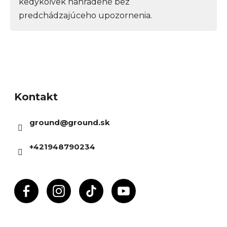
kedykoľvek nahradené bez
predchádzajúceho upozornenia.
Z
á
Kontakt
p
ä
ground
@
ground.sk
t
i
+421948790234
e