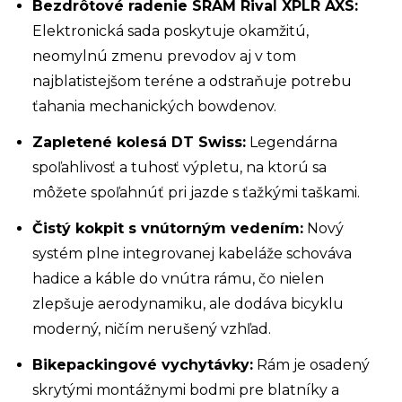
Bezdrôtové radenie SRAM Rival XPLR AXS:
Elektronická sada poskytuje okamžitú,
neomylnú zmenu prevodov aj v tom
najblatistejšom teréne a odstraňuje potrebu
ťahania mechanických bowdenov.
Zapletené kolesá DT Swiss:
Legendárna
spoľahlivosť a tuhosť výpletu, na ktorú sa
môžete spoľahnúť pri jazde s ťažkými taškami.
Čistý kokpit s vnútorným vedením:
Nový
systém plne integrovanej kabeláže schováva
hadice a káble do vnútra rámu, čo nielen
zlepšuje aerodynamiku, ale dodáva bicyklu
moderný, ničím nerušený vzhľad.
Bikepackingové vychytávky:
Rám je osadený
skrytými montážnymi bodmi pre blatníky a