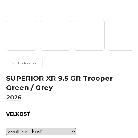
n
á
j
s
ť
?
Priemerné
Neohodnotené
hodnotenie
produktu
SUPERIOR XR 9.5 GR Trooper
Hľadať
je
Green / Grey
0,0
z
2026
5
hviezdičiek.
O
VEĽKOSŤ
d
p
o