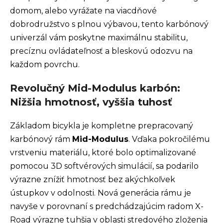
domom, alebo vyrážate na viacdňové
dobrodružstvo s plnou výbavou, tento karbónový
univerzál vám poskytne maximálnu stabilitu,
precíznu ovládateľnosť a bleskovú odozvu na
každom povrchu.
Revolučný Mid-Modulus karbón:
Nižšia hmotnosť, vyššia tuhosť
Základom bicykla je kompletne prepracovaný
karbónový rám
Mid-Modulus
. Vďaka pokročilému
vrstveniu materiálu, ktoré bolo optimalizované
pomocou 3D softvérových simulácií, sa podarilo
výrazne znížiť hmotnosť bez akýchkoľvek
ústupkov v odolnosti. Nová generácia rámu je
navyše v porovnaní s predchádzajúcim radom X-
Road výrazne tuhšia v oblasti stredového zloženia