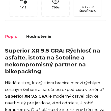
Zobraziť
1x13
700c
špecifikáciu
Popis
Hodnotenie
Superior XR 9.5 GRA: Rýchlosť na
asfalte, istota na šotoline a
nekompromisný partner na
bikepacking
Hľadáte stroj, ktorý stiera hranice medzi rýchlym
cestným švihom a náročnou expedíciou v teréne?
Superior XR 9.5 GRA
je moderný gravel bicykel
navrhnutý pre jazdcov, ktorí odmietajú robiť
kompromisy. Či už plánujete intenzívny tréning za