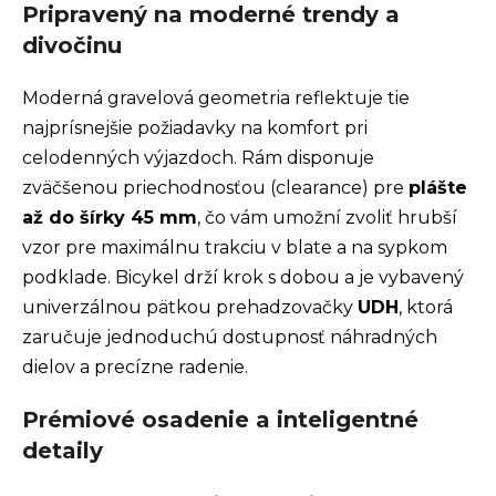
Pripravený na moderné trendy a
divočinu
Moderná gravelová geometria reflektuje tie
najprísnejšie požiadavky na komfort pri
celodenných výjazdoch. Rám disponuje
zväčšenou priechodnosťou (clearance) pre
plášte
až do šírky 45 mm
, čo vám umožní zvoliť hrubší
vzor pre maximálnu trakciu v blate a na sypkom
podklade. Bicykel drží krok s dobou a je vybavený
univerzálnou pätkou prehadzovačky
UDH
, ktorá
zaručuje jednoduchú dostupnosť náhradných
dielov a precízne radenie.
Prémiové osadenie a inteligentné
detaily