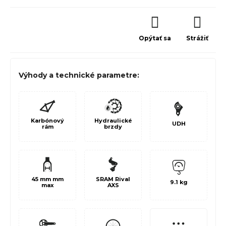
Opýtať sa
Strážiť
Výhody a technické parametre:
Karbónový
Hydraulické
UDH
rám
brzdy
45 mm mm
SRAM Rival
9.1 kg
max
AXS