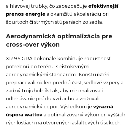
a hlavovej trubky, čo zabezpečuje
efektívnejší
prenos energie
a okamžitú akceleráciu pri
špurtoch či strmých stúpaniach zo sedla.
Aerodynamická optimalizácia pre
cross-over výkon
XR 9.5 GRA dokonale kombinuje robustnosť
potrebnú do terénu s čistokrvnými
aerodynamickými štandardmi. Konštruktéri
prepracovali nielen prednú časť, sedlové vzpery a
zadný trojuholník tak, aby minimalizovali
odtrhávanie prúdu vzduchu a znižovali
aerodynamický odpor. Výsledkom je
výrazná
úspora wattov
a optimalizovaný výkon pri vyšších
rýchlostiach na otvorených asfaltových úsekoch.