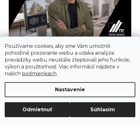
Používame cookies, aby sme Vám umožnili
pohodlné prezeranie webu a vďaka analýze
prevádzky webu neustále zlepšovali jeho funkcie,
výkon a použiteľnosť. Viac informácií nájdete v
našich
podmienkach
.
Prijímame online platby
Nastavenie
Odmietnuť
Súhlasím
Vytvoril Shoptet
Copyright 2026
Ground Cycling Store
. Všetky
práva vyhradené.