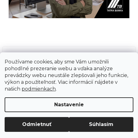
Prijímame online platby
Používame cookies, aby sme Vám umožnili
pohodlné prezeranie webu a vďaka analýze
prevádzky webu neustále zlepšovali jeho funkcie,
výkon a použiteľnosť. Viac informácií nájdete v
našich
podmienkach
.
Vytvoril Shoptet
Copyright 2026
Ground Cycling Store
. Všetky
Nastavenie
práva vyhradené.
Upraviť nastavenie cookies
Odmietnuť
Súhlasím