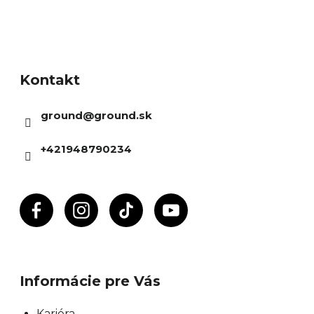
Z
á
Kontakt
p
ä
ground
@
ground.sk
t
i
+421948790234
e
Informácie pre Vás
Kariéra