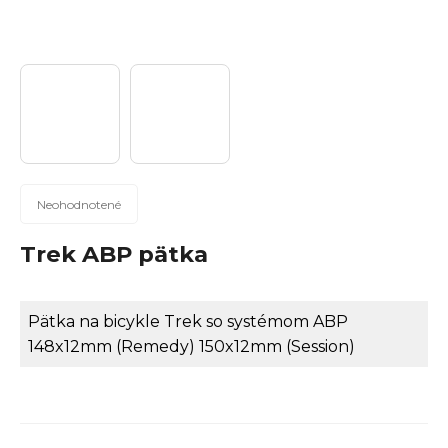
n
á
j
s
ť
?
Priemerné
Neohodnotené
hodnotenie
produktu
Trek ABP pätka
Hľadať
je
0,0
z
Pätka na bicykle Trek so systémom ABP
5
148x12mm (Remedy) 150x12mm (Session)
hviezdičiek.
O
d
p
o