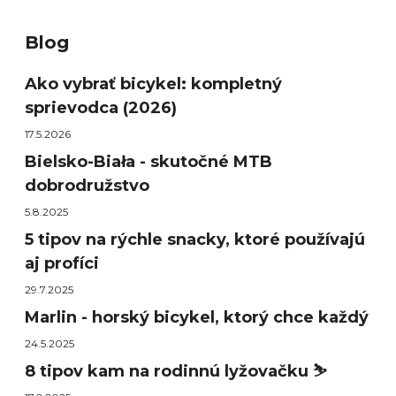
Blog
Ako vybrať bicykel: kompletný
sprievodca (2026)
17.5.2026
Bielsko-Biała - skutočné MTB
dobrodružstvo
5.8.2025
5 tipov na rýchle snacky, ktoré používajú
aj profíci
29.7.2025
Marlin - horský bicykel, ktorý chce každý
24.5.2025
8 tipov kam na rodinnú lyžovačku ⛷️