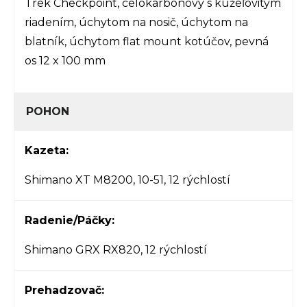
Trek Checkpoint, celokarbónový s kužeľovitým
riadením, úchytom na nosič, úchytom na
blatník, úchytom flat mount kotúčov, pevná
os 12 x 100 mm
POHON
Kazeta:
Shimano XT M8200, 10-51, 12 rýchlostí
Radenie/Páčky:
Shimano GRX RX820, 12 rýchlostí
Prehadzovač: