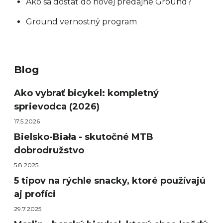
Ako sa dostať do novej predajne Ground?
Ground vernostný program
Blog
Ako vybrať bicykel: kompletný
sprievodca (2026)
17.5.2026
Bielsko-Biała - skutočné MTB
dobrodružstvo
5.8.2025
5 tipov na rýchle snacky, ktoré používajú
aj profíci
29.7.2025