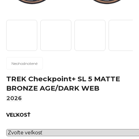
n
á
j
s
ť
?
Priemerné
Neohodnotené
hodnotenie
produktu
TREK Checkpoint+ SL 5 MATTE
Hľadať
je
BRONZE AGE/DARK WEB
0,0
z
2026
5
hviezdičiek.
O
VEĽKOSŤ
d
p
o