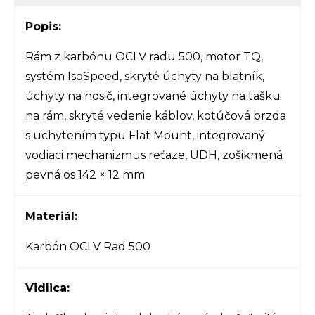
Popis:
Rám z karbónu OCLV radu 500, motor TQ,
systém IsoSpeed, skryté úchyty na blatník,
úchyty na nosič, integrované úchyty na tašku
na rám, skryté vedenie káblov, kotúčová brzda
s uchytením typu Flat Mount, integrovaný
vodiaci mechanizmus reťaze, UDH, zošikmená
pevná os 142 × 12 mm
Materiál:
Karbón OCLV Rad 500
Vidlica: