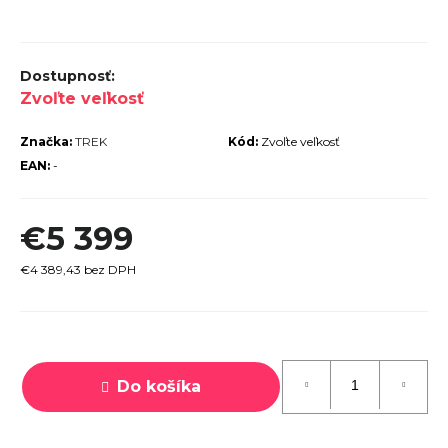
r
ú
č
Zvoľte veľkosť
a
m
Značka:
TREK
Kód:
Zvoľte veľkosť
e
EAN:
-
€5 399
€4 389,43 bez DPH
PECIALIZED
IRRUS X 3.0
GLOSS
CYPRESS /
Jednotková
OOL GREY
cena:
EFLECTIVE
Do košíka
2025
€600
€899
vodne: