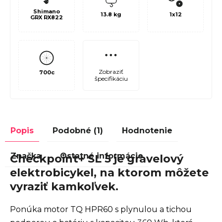
Shimano
13.8 kg
1x12
GRX RX822
Zobraziť
700c
špecifikáciu
Popis
Podobné (1)
Hodnotenie
Značka
Ostatné informácie
Checkpoint+ SL 5 je gravelový
elektrobicykel, na ktorom môžete
vyraziť kamkoľvek.
Ponúka motor TQ HPR60 s plynulou a tichou