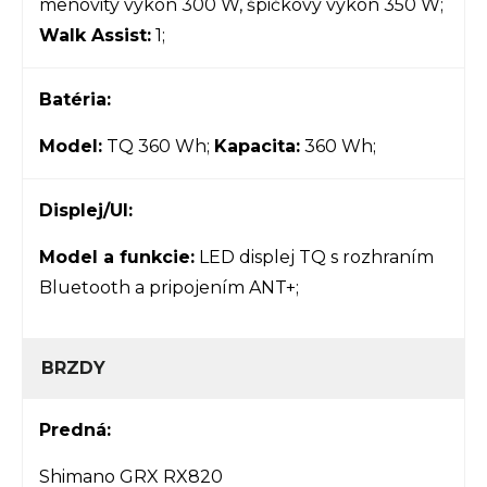
menovitý výkon 300 W, špičkový výkon 350 W;
Walk Assist:
1;
Batéria:
Model:
TQ 360 Wh;
Kapacita:
360 Wh;
Displej/UI:
Model a funkcie:
LED displej TQ s rozhraním
Bluetooth a pripojením ANT+;
BRZDY
Predná:
Shimano GRX RX820