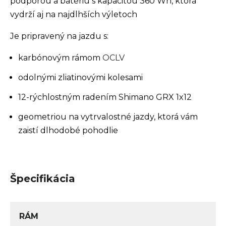
podporou a batériu s kapacitou 360 Wh, ktorá
vydrží aj na najdlhších výletoch
Je pripravený na jazdu s:
karbónovým rámom
OCLV
odolnými zliatinovými kolesami
12-rýchlostným radením Shimano GRX 1x12
geometriou na vytrvalostné jazdy, ktorá vám
zaistí dlhodobé pohodlie
Špecifikácia
RÁM