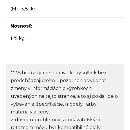
(M) 13,81 kg
Nosnosť:
125 kg
** Vyhradzujeme si právo kedykoľvek bez
predchádzajúceho upozornenia vykonať
zmeny v informáciách o výrobkoch
uvedených na tejto stránke, a to aj pokiaľ ide o
vybavenie, špecifikácie, modely, farby,
materiály a ceny.
Z dôvodu problémov s dodávateľským
reťazcom môžu byť kompatibilné diely