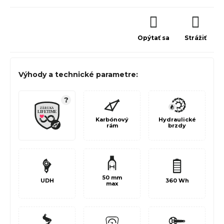
Opýtať sa
Strážiť
Výhody a technické parametre:
?
Karbónový
Hydraulické
rám
brzdy
50 mm
UDH
360
Wh
max