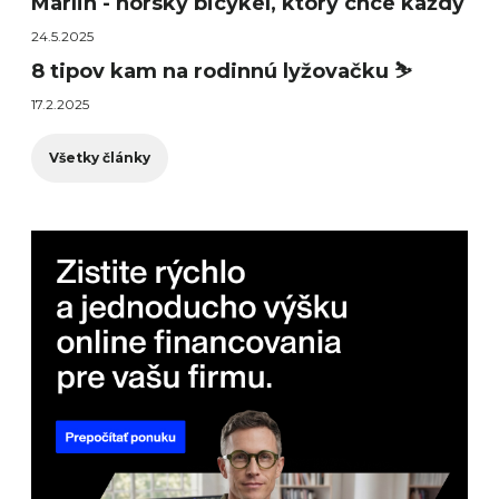
Marlin - horský bicykel, ktorý chce každý
24.5.2025
8 tipov kam na rodinnú lyžovačku ⛷️
17.2.2025
Všetky články