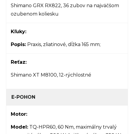
Shimano GRX RX822, 36 zubov na najväčšom
ozubenom koliesku
Kľuky:
Popis:
Praxis, zliatinové, dĺžka 165 mm;
Reťaz:
Shimano XT M8100, 12-rýchlostné
E-POHON
Motor:
Model:
TQ-HPR60, 60 Nm, maximálny trvalý