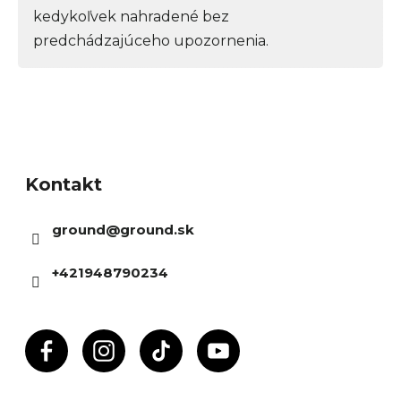
kedykoľvek nahradené bez
predchádzajúceho upozornenia.
Z
á
Kontakt
p
ä
ground
@
ground.sk
t
i
+421948790234
e