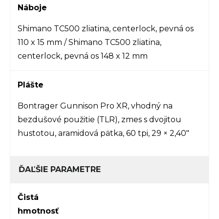
Náboje
Shimano TC500 zliatina, centerlock, pevná os
110 x 15 mm / Shimano TC500 zliatina,
centerlock, pevná os 148 x 12 mm
Plášte
Bontrager Gunnison Pro XR, vhodný na
bezdušové použitie (TLR), zmes s dvojitou
hustotou, aramidová pätka, 60 tpi, 29 × 2,40"
ĎAĽŠIE PARAMETRE
Čistá
hmotnosť