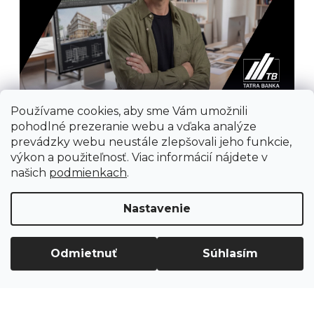
Používame cookies, aby sme Vám umožnili
pohodlné prezeranie webu a vďaka analýze
prevádzky webu neustále zlepšovali jeho funkcie,
výkon a použiteľnosť. Viac informácií nájdete v
našich
podmienkach
.
Prijímame online platby
Nastavenie
Odmietnuť
Súhlasím
Vytvoril Shoptet
Copyright 2026
Ground Cycling Store
. Všetky
práva vyhradené.