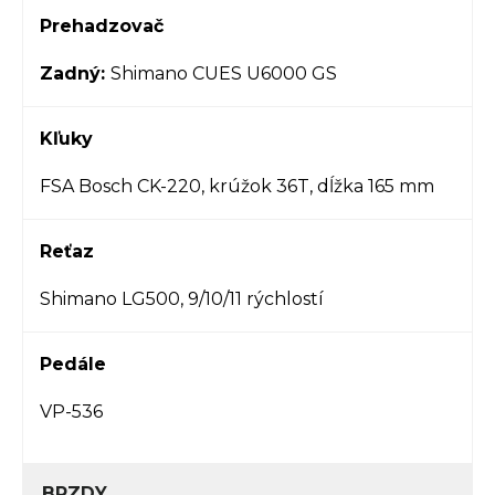
Prehadzovač
Zadný:
Shimano CUES U6000 GS
Kľuky
FSA Bosch CK-220, krúžok 36T, dĺžka 165 mm
Reťaz
Shimano LG500, 9/10/11 rýchlostí
Pedále
VP-536
BRZDY