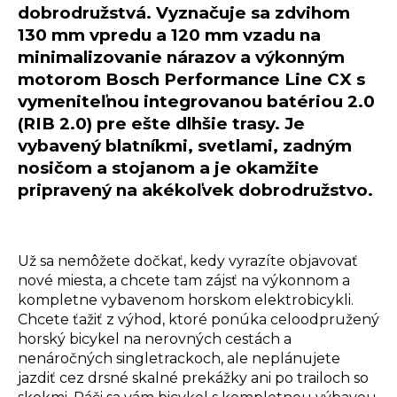
dobrodružstvá. Vyznačuje sa zdvihom
130 mm vpredu a 120 mm vzadu na
minimalizovanie nárazov a výkonným
motorom Bosch Performance Line CX s
vymeniteľnou integrovanou batériou 2.0
(RIB 2.0) pre ešte dlhšie trasy. Je
vybavený blatníkmi, svetlami, zadným
nosičom a stojanom a je okamžite
pripravený na akékoľvek dobrodružstvo.
Už sa nemôžete dočkať, kedy vyrazíte objavovať
nové miesta, a chcete tam zájsť na výkonnom a
kompletne vybavenom horskom elektrobicykli.
Chcete ťažiť z výhod, ktoré ponúka celoodpružený
horský bicykel na nerovných cestách a
nenáročných singletrackoch, ale neplánujete
jazdiť cez drsné skalné prekážky ani po trailoch so