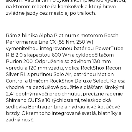
skokmi. Páči sa vám bicykel s kompletnou výbavou,
na ktorom môžete ísť kamkoľvek a ktorý hravo
zvládne jazdy cez mesto aj po trailoch.
Rám z hliníka Alpha Platinum s motorom Bosch
Performance Line CX (85 Nm, 250 W),
vymeniteľnou integrovanou batériou PowerTube
RIB 2.0 s kapacitou 600 Wh a cyklopočítačom
Purion 200. Odpruženie so zdvihom 130 mm
vpredu a 120 mm vzadu, vidlica RockShox Recon
Silver RL s pružinou Solo Air, patrónou Motion
Control a tlmičom RockShox Deluxe Select. Kolesá
vhodné na bezdušové použitie s plášťami širokými
2,4" odolnými voči prepichnutiu, precízne radenie
Shimano CUES s 10 rýchlosťami, teleskopická
sedlovka Bontrager Line a hydraulické kotúčové
brzdy. Okrem toho integrované svetlá, blatníky a
zadný nosič.