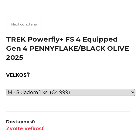
n
á
j
Priemerné
Neohodnotené
hodnotenie
s
produktu
TREK Powerfly+ FS 4 Equipped
ť
je
Gen 4 PENNYFLAKE/BLACK OLIVE
?
0,0
2025
z
5
hviezdičiek.
VEĽKOSŤ
Hľadať
O
d
p
Zvoľte veľkosť
o