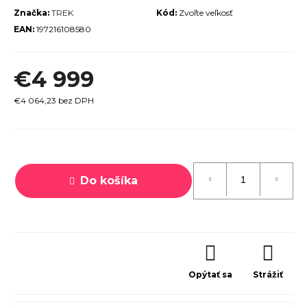
Značka:
TREK
Kód:
Zvoľte veľkosť
r
EAN:
197216108580
ú
č
a
€4 999
m
€4 064,23 bez DPH
e
Jednotková
cena:
Do košíka
TREK
MARLIN
6 GEN 3
LAVA
2026
€979
Opýtať sa
Strážiť