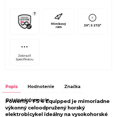
?
Hliníkový
29", S 27,5"
rám
Zobraziť
špecifikáciu
Popis
Hodnotenie
Značka
Ostatné informácie
Powerfly+ FS 4 Equipped je mimoriadne
výkonný celoodpružený horský
elektrobicykel ideálny na vysokohorské