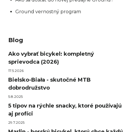
Ground vernostný program
Blog
Ako vybrať bicykel: kompletný
sprievodca (2026)
17.5.2026
Bielsko-Biała - skutočné MTB
dobrodružstvo
5.8.2025
5 tipov na rýchle snacky, ktoré používajú
aj profíci
29.7.2025
Marlin - horský bicykel, ktorý chce každý