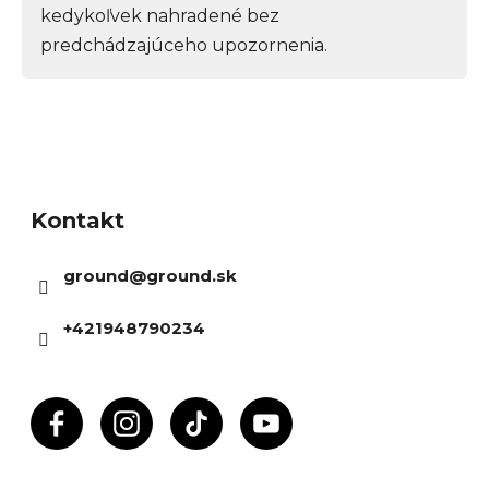
kedykoľvek nahradené bez
predchádzajúceho upozornenia.
Z
á
Kontakt
p
ä
ground
@
ground.sk
t
i
+421948790234
e