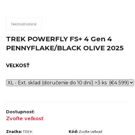
n
á
j
Priemerné
Neohodnotené
hodnotenie
s
produktu
TREK POWERFLY FS+ 4 Gen 4
ť
je
PENNYFLAKE/BLACK OLIVE 2025
?
0,0
z
5
VEĽKOSŤ
hviezdičiek.
Hľadať
O
d
Zvoľte veľkosť
p
Značka:
TREK
Kód:
Zvoľte veľkosť
o