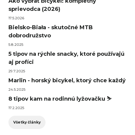
Ako vybrať bicykel: kompletný
sprievodca (2026)
17.5.2026
Bielsko-Biała - skutočné MTB
dobrodružstvo
5.8.2025
5 tipov na rýchle snacky, ktoré používajú
aj profíci
29.7.2025
Marlin - horský bicykel, ktorý chce každý
24.5.2025
8 tipov kam na rodinnú lyžovačku ⛷️
17.2.2025
Všetky články