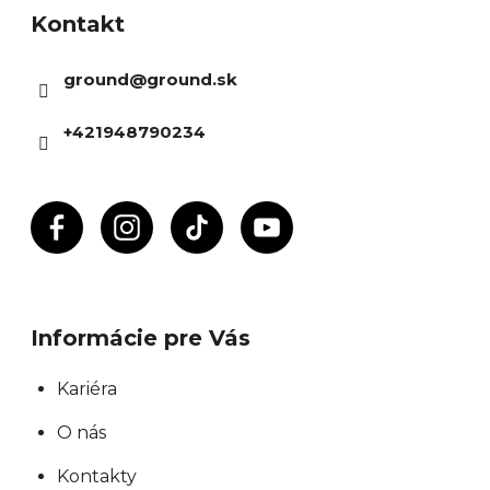
Kontakt
p
ä
ground
@
ground.sk
t
i
+421948790234
e
Informácie pre Vás
Kariéra
O nás
Kontakty