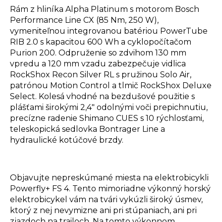
Rám z hliníka Alpha Platinum s motorom Bosch
Performance Line CX (85 Nm, 250 W),
vymeniteľnou integrovanou batériou PowerTube
RIB 2.0 s kapacitou 600 Wh a cyklopočítačom
Purion 200. Odpruženie so zdvihom 130 mm
vpredu a 120 mm vzadu zabezpečuje vidlica
RockShox Recon Silver RL s pružinou Solo Air,
patrónou Motion Control a tlmič RockShox Deluxe
Select. Kolesá vhodné na bezdušové použitie s
plášťami širokými 2,4" odolnými voči prepichnutiu,
precízne radenie Shimano CUES s 10 rýchlosťami,
teleskopická sedlovka Bontrager Line a
hydraulické kotúčové brzdy.
Objavujte nepreskúmané miesta na elektrobicykli
Powerfly+ FS 4. Tento mimoriadne výkonný horský
elektrobicykel vám na tvári vykúzli široký úsmev,
ktorý z nej nevymizne ani pri stúpaniach, ani pri
zjazdoch na trailoch. Na tomto výkonnom