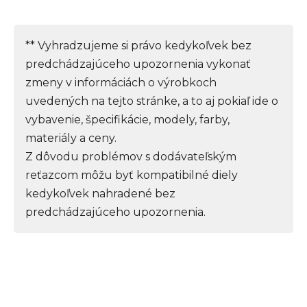
** Vyhradzujeme si právo kedykoľvek bez
predchádzajúceho upozornenia vykonať
zmeny v informáciách o výrobkoch
uvedených na tejto stránke, a to aj pokiaľ ide o
vybavenie, špecifikácie, modely, farby,
materiály a ceny.
Z dôvodu problémov s dodávateľským
reťazcom môžu byť kompatibilné diely
kedykoľvek nahradené bez
predchádzajúceho upozornenia.
Z
á