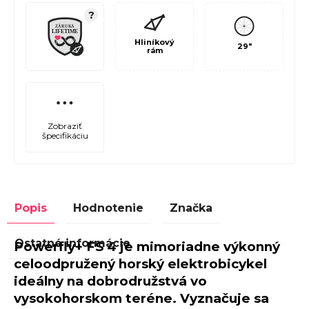
?
Hliníkový
29"
rám
Zobraziť
špecifikáciu
Popis
Hodnotenie
Značka
Ostatné informácie
Powerfly+ FS 4 je mimoriadne výkonný
celoodpružený horský elektrobicykel
ideálny na dobrodružstvá vo
vysokohorskom teréne. Vyznačuje sa