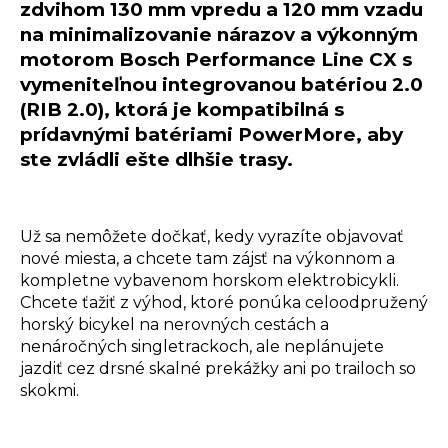
zdvihom 130 mm vpredu a 120 mm vzadu
na minimalizovanie nárazov a výkonným
motorom Bosch Performance Line CX s
vymeniteľnou integrovanou batériou 2.0
(RIB 2.0), ktorá je kompatibilná s
prídavnými batériami PowerMore, aby
ste zvládli ešte dlhšie trasy.
Už sa nemôžete dočkať, kedy vyrazíte objavovať
nové miesta, a chcete tam zájsť na výkonnom a
kompletne vybavenom horskom elektrobicykli.
Chcete ťažiť z výhod, ktoré ponúka celoodpružený
horský bicykel na nerovných cestách a
nenáročných singletrackoch, ale neplánujete
jazdiť cez drsné skalné prekážky ani po trailoch so
skokmi.