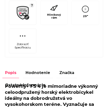
?
Hliníkový
29"
rám
Zobraziť
špecifikáciu
Popis
Hodnotenie
Značka
Ostatné informácie
Powerfly+ FS 4 je mimoriadne výkonný
celoodpružený horský elektrobicykel
ideálny na dobrodružstvá vo
vysokohorskom teréne. Vyznačuje sa