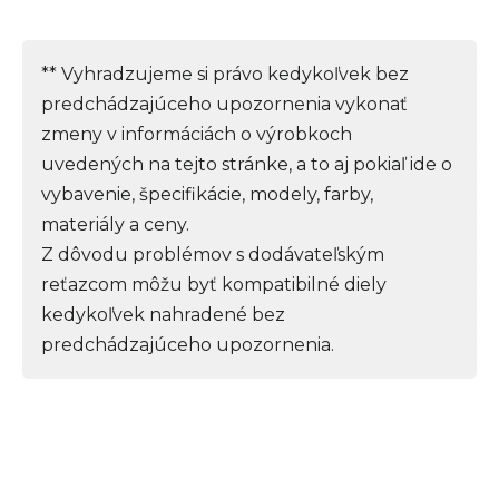
** Vyhradzujeme si právo kedykoľvek bez
predchádzajúceho upozornenia vykonať
zmeny v informáciách o výrobkoch
uvedených na tejto stránke, a to aj pokiaľ ide o
vybavenie, špecifikácie, modely, farby,
materiály a ceny.
Z dôvodu problémov s dodávateľským
reťazcom môžu byť kompatibilné diely
kedykoľvek nahradené bez
predchádzajúceho upozornenia.
Z
á