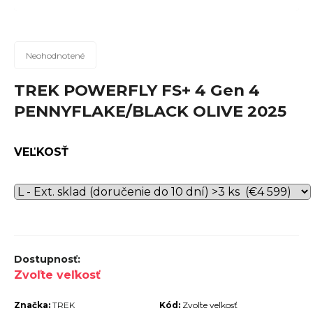
n
á
j
Priemerné
Neohodnotené
hodnotenie
s
produktu
TREK POWERFLY FS+ 4 Gen 4
ť
je
PENNYFLAKE/BLACK OLIVE 2025
?
0,0
z
5
VEĽKOSŤ
hviezdičiek.
Hľadať
O
d
Zvoľte veľkosť
p
Značka:
TREK
Kód:
Zvoľte veľkosť
o