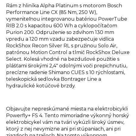
Rám z hliníka Alpha Platinum s motorom Bosch
Performance Line CX (85 Nm, 250 W),
vymeniteľnou integrovanou batériou PowerTube
RIB 2.0 s kapacitou 600 Wh a cyklopočítačom
Purion 200. Odpruženie so zdvihom 130 mm
vpredu a 120 mm vzadu zabezpečuje vidlica
RockShox Recon Silver RL s pružinou Solo Air,
patrónou Motion Control a tlmič RockShox Deluxe
Select. Kolesá vhodné na bezdušové použitie s
plášťami širokými 2,4" odolnými voči prepichnutiu,
precízne radenie Shimano CUES s 10 rýchlosťami,
teleskopická sedlovka Bontrager Line a
hydraulické kotúčové brzdy.
Objavujte nepreskúmané miesta na elektrobicykli
Powerfly+ FS 4. Tento mimoriadne výkonný horský
elektrobicykel vám na tvári vykúzli široký úsmev,
ktorý z nej nevymizne ani pri stúpaniach, ani pri
zjazdoch na trailoch. Na tomto výkonnom