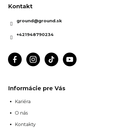
Kontakt
p
ä
ground
@
ground.sk
t
i
+421948790234
e
Informácie pre Vás
Kariéra
O nás
Kontakty