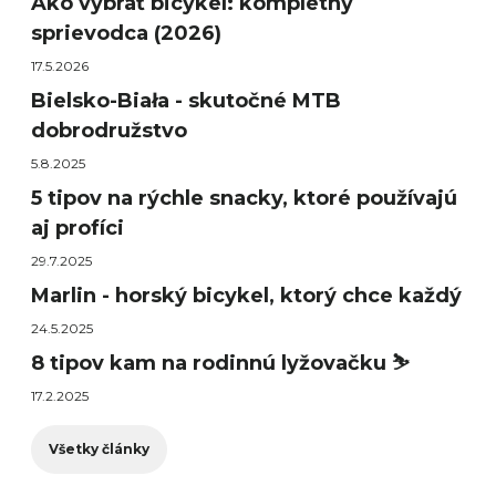
Ako vybrať bicykel: kompletný
sprievodca (2026)
17.5.2026
Bielsko-Biała - skutočné MTB
dobrodružstvo
5.8.2025
5 tipov na rýchle snacky, ktoré používajú
aj profíci
29.7.2025
Marlin - horský bicykel, ktorý chce každý
24.5.2025
8 tipov kam na rodinnú lyžovačku ⛷️
17.2.2025
Všetky články