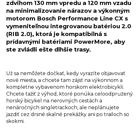
zdvihom 130 mm vpredu a 120 mm vzadu
na minimalizovanie nárazov a výkonným
motorom Bosch Performance Line CX s
vymeniteľnou integrovanou batériou 2.0
(RIB 2.0), ktorá je kompatibilná s
prídavnými batériami PowerMore, aby
ste zvládli ešte dlhšie trasy.
Už sa nemôžete dočkať, kedy vyrazíte objavovať
nové miesta, a chcete tam zájsť na výkonnom a
kompletne vybavenom horskom elektrobicykli.
Chcete ťažiť z výhod, ktoré ponúka celoodpružený
horský bicykel na nerovných cestách a
nenáročných singletrackoch, ale neplánujete
jazdiť cez drsné skalné prekážky ani po trailoch so
skokmi.