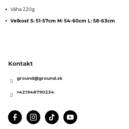
Váha 220g
Veľkosť S: 51-57cm M: 54-60cm L: 58-63cm
Z
á
Kontakt
p
ä
ground
@
ground.sk
t
i
+421948790234
e