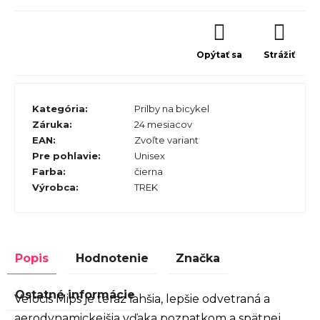
Opýtať sa
Strážiť
Kategória
:
Prilby na bicykel
Záruka
:
24 mesiacov
EAN
:
Zvoľte variant
Pre pohlavie
:
Unisex
Farba
:
čierna
Výrobca
:
TREK
Popis
Hodnotenie
Značka
Ostatné informácie
Velocis Mips je teraz ľahšia, lepšie odvetraná a
aerodynamickejšia vďaka poznatkom a spätnej