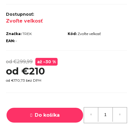
r
ú
Zvoľte veľkosť
č
a
Značka:
TREK
Kód:
Zvoľte veľkosť
m
EAN:
-
e
od €299,99
až –30 %
od
€210
od
€170,73
bez DPH
TREK
ROCALIBER
Jednotková
 FURY RED
cena:
€1 449
Do košíka