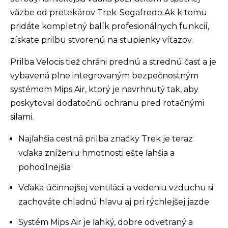
väzbe od pretekárov Trek-Segafredo.Ak k tomu
pridáte kompletný balík profesionálnych funkcií,
získate prilbu stvorenú na stupienky víťazov.
Prilba Velocis tiež chráni prednú a strednú časť a je
vybavená plne integrovaným bezpečnostným
systémom Mips Air, ktorý je navrhnutý tak, aby
poskytoval dodatočnú ochranu pred rotačnými
silami.
Najľahšia cestná prilba značky Trek je teraz
vďaka zníženiu hmotnosti ešte ľahšia a
pohodlnejšia
Vďaka účinnejšej ventilácii a vedeniu vzduchu si
zachováte chladnú hlavu aj pri rýchlejšej jazde
Systém Mips Air je ľahký, dobre odvetraný a