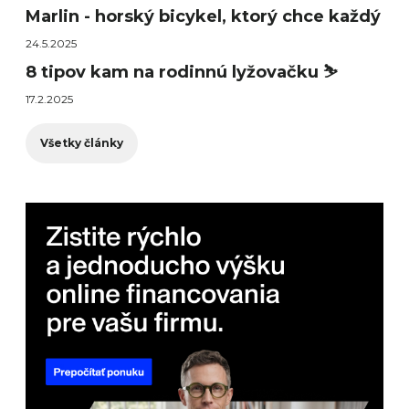
Marlin - horský bicykel, ktorý chce každý
24.5.2025
8 tipov kam na rodinnú lyžovačku ⛷️
17.2.2025
Všetky články