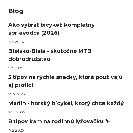
Blog
Ako vybrať bicykel: kompletný
sprievodca (2026)
17.5.2026
Bielsko-Biała - skutočné MTB
dobrodružstvo
5.8.2025
5 tipov na rýchle snacky, ktoré používajú
aj profíci
29.7.2025
Marlin - horský bicykel, ktorý chce každý
24.5.2025
8 tipov kam na rodinnú lyžovačku ⛷️
17.2.2025