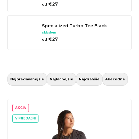
€27
od
n
á
j
Specialized Turbo Tee Black
s
Skladom
€27
od
ť
?
R
a
Hľadať
Najpredávanejšie
Najlacnejšie
Najdrahšie
Abecedne
d
e
V
n
ý
AKCIA
O
i
p
V PREDAJNI
d
e
i
p
p
s
o