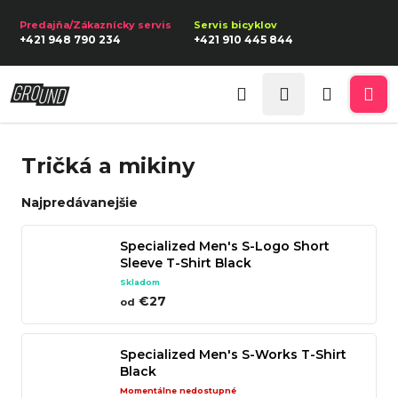
K
Prejsť
na
o
Späť
Späť
+421 948 790 234
+421 910 445 844
obsah
š
í
Prihlásenie
Č
k
Hľadať
Nákupn
Me
o
p
košík
Tričká a mikiny
o
t
Najpredávanejšie
r
e
Specialized Men's S-Logo Short
Sleeve T-Shirt Black
b
Skladom
u
€27
od
j
e
Specialized Men's S-Works T-Shirt
t
Black
e
Momentálne nedostupné