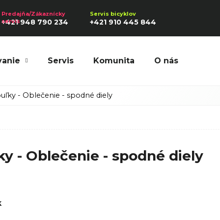
+421 948 790 234
+421 910 445 844
vanie
Servis
Komunita
O nás
Hľadať
uľky - Oblečenie - spodné diely
Odporúčame
ky - Oblečenie - spodné diely
k