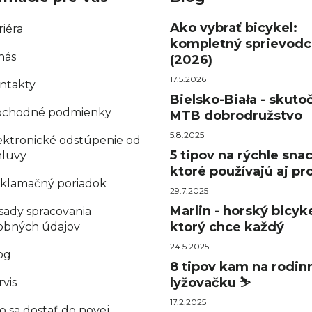
e
p
Ako vybrať bicykel:
riéra
kompletný sprievodc
r
nás
(2026)
v
k
17.5.2026
ntakty
y
Bielsko-Biała - skuto
chodné podmienky
MTB dobrodružstvo
v
ý
5.8.2025
ektronické odstúpenie od
p
5 tipov na rýchle sna
luvy
ktoré používajú aj pro
i
klamačný poriadok
s
29.7.2025
u
Marlin - horský bicyke
sady spracovania
ktorý chce každý
obných údajov
24.5.2025
og
8 tipov kam na rodin
lyžovačku ⛷️
rvis
17.2.2025
o sa dostať do novej