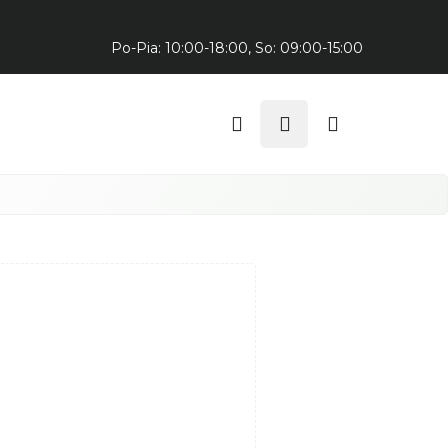
Predajňa v Trnave:
Po-Pia: 10:00-18:00, So: 09:00-15:00
Hľadať
Prihlásenie
Nákupný
košík