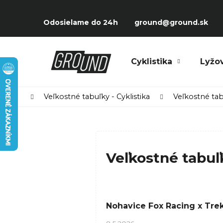
Prejsť
K
na
Späť
Späť
o
Odosielame do 24h
ground@ground.sk
obsah
do
do
š
obchodu
obchodu
í
Čo potrebujete nájsť?
Cyklistika
Lyžo
k
Domov
Veľkostné tabuľky - Cyklistika
Veľkostné tab
Veľkostné tabuľ
V
Nohavice Fox Racing x Tre
ý