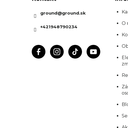
p
ä
Ka
ground
@
ground.sk
t
O 
+421948790234
i
Ko
e
Ob
El
zm
Re
Zá
os
Bl
Se
Ak