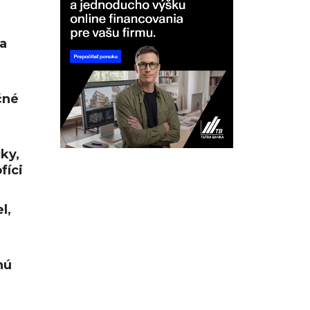
a
čné
cky,
fíci
l,
nú