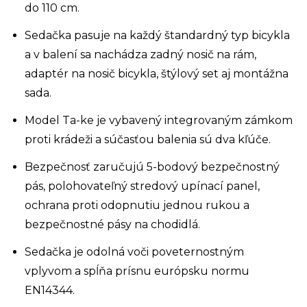
do 110 cm.
Sedačka pasuje na každý štandardný typ bicykla
a v balení sa nachádza zadný nosič na rám,
adaptér na nosič bicykla, štýlový set aj montážna
sada.
Model Ta-ke je vybavený integrovaným zámkom
proti krádeži a súčasťou balenia sú dva kľúče.
Bezpečnosť zaručujú 5-bodový bezpečnostný
pás, polohovateľný stredový upínací panel,
ochrana proti odopnutiu jednou rukou a
bezpečnostné pásy na chodidlá.
Sedačka je odolná voči poveternostným
vplyvom a spĺňa prísnu európsku normu
EN14344.