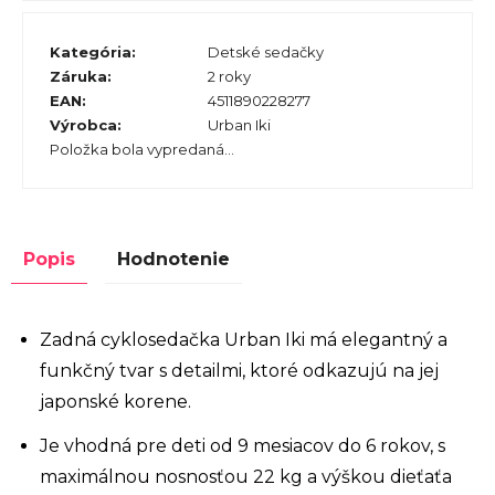
Kategória
:
Detské sedačky
Záruka
:
2 roky
EAN
:
4511890228277
Výrobca
:
Urban Iki
Položka bola vypredaná…
Popis
Hodnotenie
Zadná cyklosedačka Urban Iki má elegantný a
funkčný tvar s detailmi, ktoré odkazujú na jej
japonské korene.
Je vhodná pre deti od 9 mesiacov do 6 rokov, s
maximálnou nosnosťou 22 kg a výškou dieťaťa