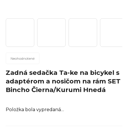
n
á
j
s
ť
?
Priemerné
Neohodnotené
hodnotenie
produktu
Zadná sedačka Ta-ke na bicykel s
Hľadať
je
adaptérom a nosičom na rám SET
0,0
Bincho Čierna/Kurumi Hnedá
z
5
hviezdičiek.
O
Položka bola vypredaná…
d
p
o