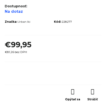
r
Na dotaz
ú
č
Značka:
Urban Iki
Kód:
228277
a
m
e
€99,95
€81,26 bez DPH
Jednotková
TREK
cena:
MARLIN
6 GEN 3
LAVA
2026
€979
Opýtať sa
Strážiť