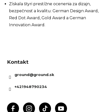
Získala štyri prestížne ocenenia za dizajn,
bezpečnosť a kvalitu: German Design Award,
Red Dot Award, Gold Award a German
Innovation Award.
Z
á
Kontakt
p
ä
ground
@
ground.sk
t
i
+421948790234
e