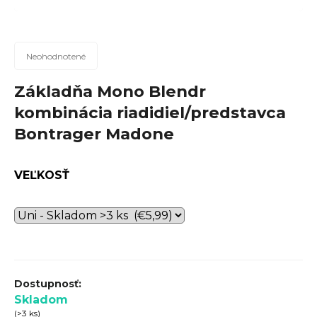
n
á
j
Priemerné
Neohodnotené
hodnotenie
s
produktu
Základňa Mono Blendr
ť
je
kombinácia riadidiel/predstavca
?
0,0
Bontrager Madone
z
5
hviezdičiek.
VEĽKOSŤ
Hľadať
O
d
p
Skladom
o
(>3 ks)