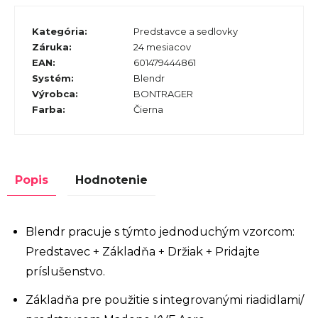
Kategória
:
Predstavce a sedlovky
Záruka
:
24 mesiacov
EAN
:
601479444861
Systém
:
Blendr
Výrobca
:
BONTRAGER
Farba
:
Čierna
Popis
Hodnotenie
Blendr pracuje s týmto jednoduchým vzorcom:
Predstavec + Základňa + Držiak + Pridajte
príslušenstvo.
Základňa pre použitie s integrovanými riadidlami/