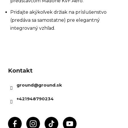
predstavcom Madone KVF Aero.
Pridajte akýkoľvek držiak na príslušenstvo
(predáva sa samostatne) pre elegantný
integrovaný vzhľad.
Z
á
Kontakt
p
ä
ground
@
ground.sk
t
i
+421948790234
e