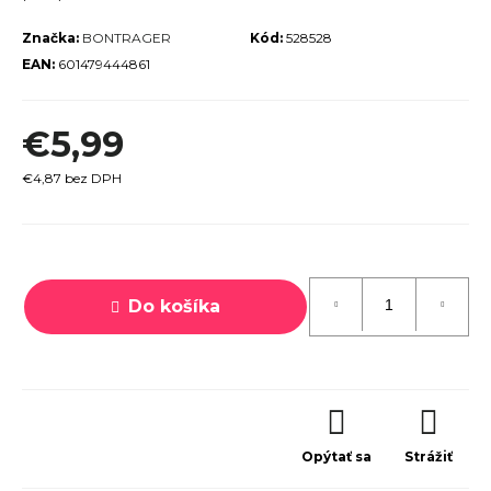
r
Značka:
BONTRAGER
Kód:
528528
ú
EAN:
601479444861
č
a
€5,99
m
e
€4,87 bez DPH
Jednotková
cena:
Do košíka
PECIALIZED
IRRUS X 3.0
GLOSS
CYPRESS /
OOL GREY
EFLECTIVE
2025
€600
Opýtať sa
Strážiť
€899
vodne: