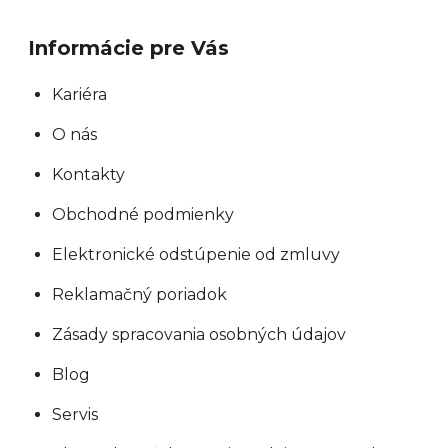
k
y
Informácie pre Vás
v
ý
Kariéra
p
O nás
i
s
Kontakty
u
Obchodné podmienky
Elektronické odstúpenie od zmluvy
Reklamačný poriadok
Zásady spracovania osobných údajov
Blog
Servis