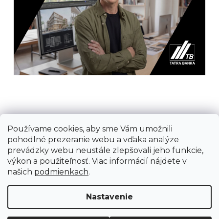
Používame cookies, aby sme Vám umožnili
Prijímame online platby
pohodlné prezeranie webu a vďaka analýze
prevádzky webu neustále zlepšovali jeho funkcie,
výkon a použiteľnosť. Viac informácií nájdete v
našich
podmienkach
.
Vytvoril Shoptet
Nastavenie
Copyright 2026
Ground Cycling Store
. Všetky
práva vyhradené.