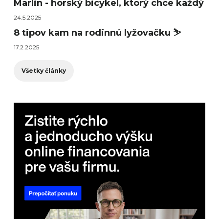
Marlin - horský bicykel, ktorý chce každý
24.5.2025
8 tipov kam na rodinnú lyžovačku ⛷️
17.2.2025
Všetky články