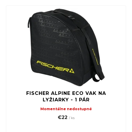
r
ú
č
a
m
e
TREK
MARLIN
FISCHER ALPINE ECO VAK NA
6 GEN 3
LYŽIARKY - 1 PÁR
LAVA
Momentálne nedostupné
2026
€22
€979
/ ks