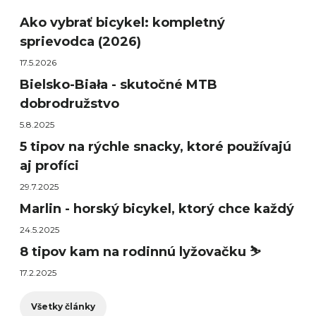
Ako vybrať bicykel: kompletný
sprievodca (2026)
17.5.2026
Bielsko-Biała - skutočné MTB
dobrodružstvo
5.8.2025
5 tipov na rýchle snacky, ktoré používajú
aj profíci
29.7.2025
Marlin - horský bicykel, ktorý chce každý
24.5.2025
8 tipov kam na rodinnú lyžovačku ⛷️
17.2.2025
Všetky články