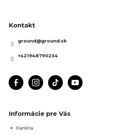
Z
á
Kontakt
p
ä
ground
@
ground.sk
t
i
+421948790234
e
Informácie pre Vás
Kariéra