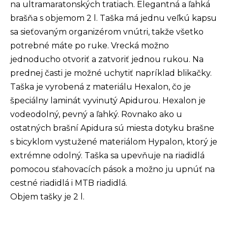
na ultramaratonských tratiach. Elegantná a ľahká
brašňa s objemom 2 l. Taška má jednu veľkú kapsu
sa sieťovaným organizérom vnútri, takže všetko
potrebné máte po ruke. Vrecká možno
jednoducho otvoriť a zatvoriť jednou rukou. Na
prednej časti je možné uchytiť napríklad blikačky.
Taška je vyrobená z materiálu Hexalon, čo je
špeciálny laminát vyvinutý Apidurou. Hexalon je
vodeodolný, pevný a ľahký. Rovnako ako u
ostatných brašní Apidura sú miesta dotyku brašne
s bicyklom vystužené materiálom Hypalon, ktorý je
extrémne odolný. Taška sa upevňuje na riadidlá
pomocou sťahovacích pások a možno ju upnúť na
cestné riadidlá i MTB riadidlá.
Objem tašky je 2 l.