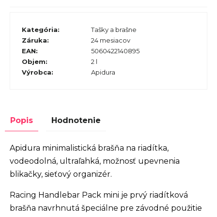
Kategória
:
Tašky a brašne
Záruka
:
24 mesiacov
EAN
:
5060422140895
Objem
:
2 l
Výrobca
:
Apidura
Popis
Hodnotenie
Apidura minimalistická brašňa na riadítka,
vodeodolná, ultraľahká, možnosť upevnenia
blikačky, sieťový organizér.
Racing Handlebar Pack mini je prvý riadítková
brašňa navrhnutá špeciálne pre závodné použitie