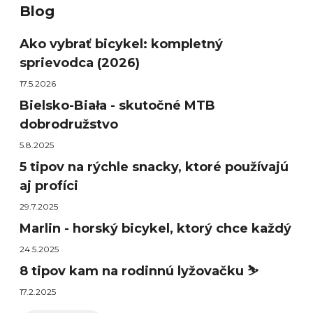
Blog
Ako vybrať bicykel: kompletný
sprievodca (2026)
17.5.2026
Bielsko-Biała - skutočné MTB
dobrodružstvo
5.8.2025
5 tipov na rýchle snacky, ktoré používajú
aj profíci
29.7.2025
Marlin - horský bicykel, ktorý chce každý
24.5.2025
8 tipov kam na rodinnú lyžovačku ⛷️
17.2.2025