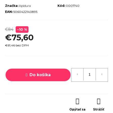
r
Značka:
Apidura
Kód:
0001740
EAN:
5060422140895
ú
č
a
€84
–10 %
m
€75,60
e
€61,46 bez DPH
Jednotková
cena:
Do košíka
TREK
ROCALIBER
 FURY RED
€1 449
Opýtať sa
Strážiť