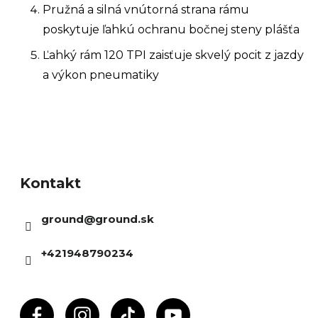
Pružná a silná vnútorná strana rámu
poskytuje ľahkú ochranu bočnej steny plášťa
Ľahký rám 120 TPI zaisťuje skvelý pocit z jazdy
a výkon pneumatiky
Z
á
Kontakt
p
ä
ground
@
ground.sk
t
i
+421948790234
e