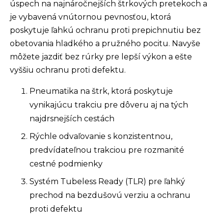
úspech na najnáročnejších štrkových pretekoch a
je vybavená vnútornou pevnosťou, ktorá
poskytuje ľahkú ochranu proti prepichnutiu bez
obetovania hladkého a pružného pocitu. Navyše
môžete jazdiť bez rúrky pre lepší výkon a ešte
vyššiu ochranu proti defektu.
Pneumatika na štrk, ktorá poskytuje
vynikajúcu trakciu pre dôveru aj na tých
najdrsnejších cestách
Rýchle odvaľovanie s konzistentnou,
predvídateľnou trakciou pre rozmanité
cestné podmienky
Systém Tubeless Ready (TLR) pre ľahký
prechod na bezdušovú verziu a ochranu
proti defektu