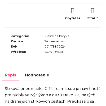
Opýtať sa
Strážiť
Kategória
:
Plášte na bicykel
Záruka
:
24 mesiacov
EAN
:
601479876624
Výrobca
:
BONTRAGER
Popis
Hodnotenie
Štrková pneumatika GR2 Team Issue je navrhnutá
pre rýchly valivý výkon a ostrú trakciu aj na tých
najdrsnejších štrkových cestách. Preukázalo sa