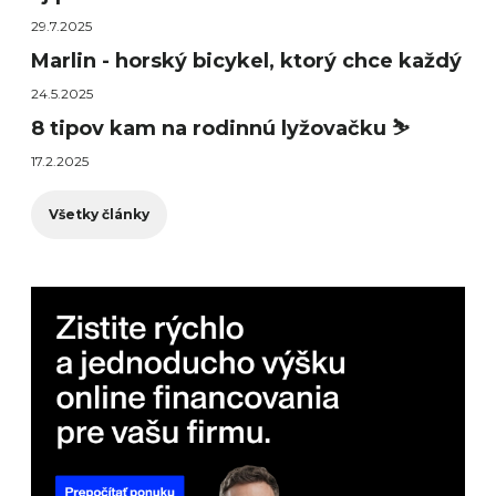
29.7.2025
Marlin - horský bicykel, ktorý chce každý
24.5.2025
8 tipov kam na rodinnú lyžovačku ⛷️
17.2.2025
Všetky články