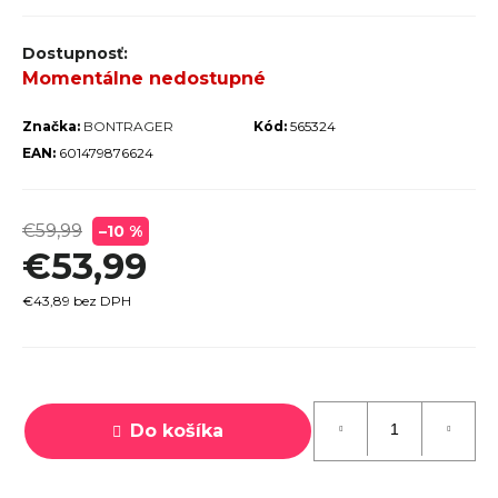
r
ú
Momentálne nedostupné
č
a
Značka:
BONTRAGER
Kód:
565324
m
EAN:
601479876624
e
€59,99
–10 %
€53,99
€43,89 bez DPH
TREK
MARLIN
6 GEN 3
Jednotková
LAVA
cena:
2026
Do košíka
€979