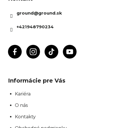
ä
ground
@
ground.sk
t
i
+421948790234
e
Informácie pre Vás
Kariéra
O nás
Kontakty