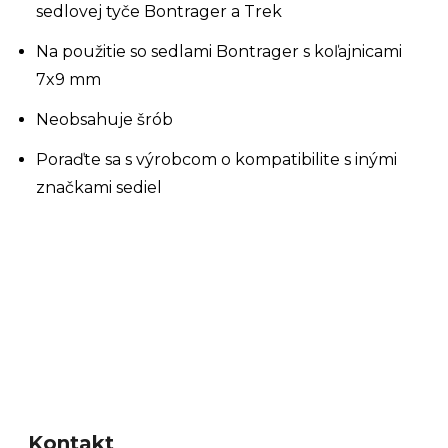
sedlovej tyče Bontrager a Trek
Na použitie so sedlami Bontrager s koľajnicami
7x9 mm
Neobsahuje šrób
Poraďte sa s výrobcom o kompatibilite s inými
značkami sediel
Z
á
Kontakt
p