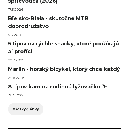
sprievodca (2026)
17.5.2026
Bielsko-Biała - skutočné MTB
dobrodružstvo
5.8.2025
5 tipov na rýchle snacky, ktoré používajú
aj profíci
29.7.2025
Marlin - horský bicykel, ktorý chce každý
24.5.2025
8 tipov kam na rodinnú lyžovačku ⛷️
17.2.2025
Všetky články