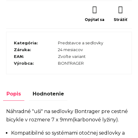
Opýtať sa
Strážiť
Kategória
:
Predstavce a sedlovky
Záruka
:
24 mesiacov
EAN
:
Zvoľte variant
Výrobca
:
BONTRAGER
Popis
Hodnotenie
Náhradné "uši" na sedlovky Bontrager pre cestné
bicykle v rozmere 7 x 9mm(karbonové lyžiny).
Kompatibilné so systémami otočnej sedlovky a