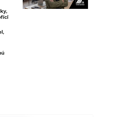
cky,
fíci
l,
nú