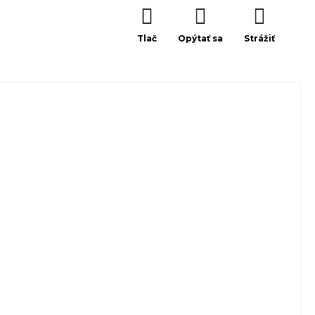
Tlač
Opýtať sa
Strážiť