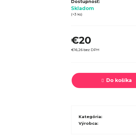
SPECI
Skladom
TREK MARLIN 6 GEN 3 LAVA
CYPRES
(>3 ks)
2026
€979
€20
€16,26 bez DPH
Jednotková
cena:
Do košíka
Kategória
:
Výrobca
: