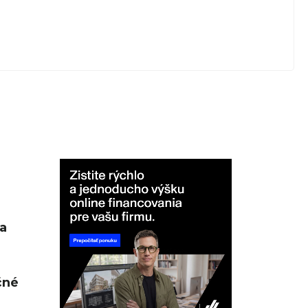
a
čné