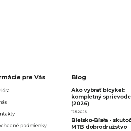
rmácie pre Vás
Blog
Ako vybrať bicykel:
riéra
kompletný sprievodc
nás
(2026)
17.5.2026
ntakty
Bielsko-Biała - skuto
chodné podmienky
MTB dobrodružstvo