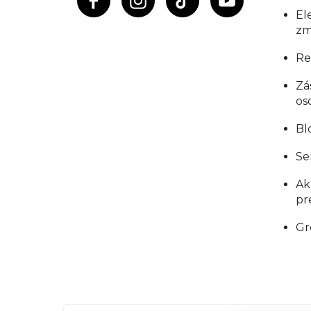
El
zm
Re
Zá
os
Bl
Se
Ak
pr
Gr