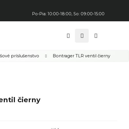
Predajňa v Trnave:
Po-Pia: 10:00-18:00, So: 09:00-15:00
Hľadať
Prihlásenie
Nákupný
košík
šové príslušenstvo
Bontrager TLR ventil čierny
ntil čierny