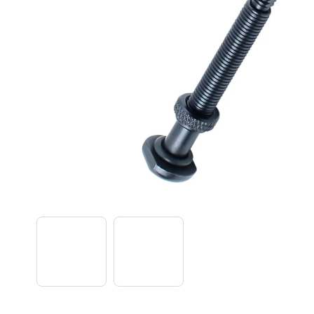
TREK PROCALIBER 8 FURY RED
€1 449