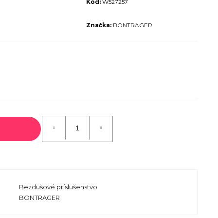
Kód:
W527257
ALIZED SIRRUS X 3.0 GLOSS
S / COOL GREY REFLECTIVE
Značka:
BONTRAGER
2025
€600
€899
Pôvodne:
Bezdušové príslušenstvo
BONTRAGER