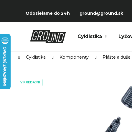
Prejsť
K
na
Späť
Späť
o
Odosielame do 24h
ground@ground.sk
obsah
do
do
š
obchodu
obchodu
í
Čo potrebujete nájsť?
Cyklistika
Lyžo
k
Domov
Cyklistika
Komponenty
Plášte a duše
V PREDAJNI