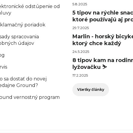
5.8.2025
ektronické odstúpenie od
5 tipov na rýchle sna
luvy
ktoré používajú aj pro
klamačný poriadok
29.7.2025
Marlin - horský bicyke
sady spracovania
ktorý chce každý
obných údajov
24.5.2025
og
8 tipov kam na rodin
lyžovačku ⛷️
rvis
17.2.2025
o sa dostať do novej
edajne Ground?
Všetky články
ound vernostný program