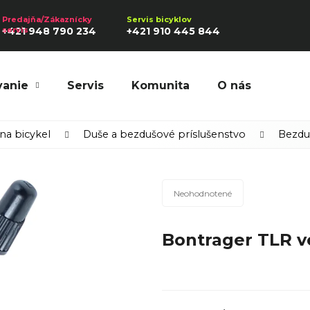
+421 948 790 234
+421 910 445 844
vanie
Servis
Komunita
O nás
Hľadať
 na bicykel
Duše a bezdušové príslušenstvo
Bezdu
Priemerné
Odporúčame
Neohodnotené
hodnotenie
produktu
Bontrager TLR ve
je
0,0
z
5
hviezdičiek.